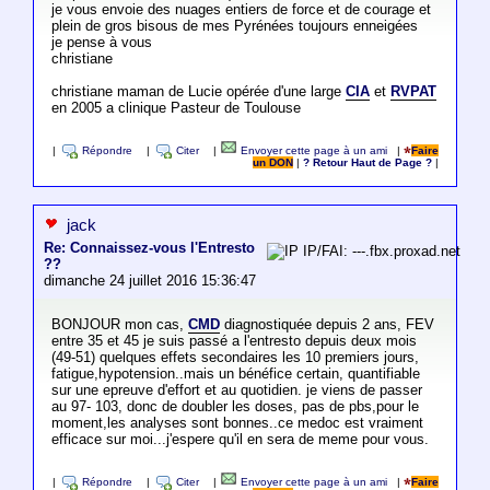
je vous envoie des nuages entiers de force et de courage et
plein de gros bisous de mes Pyrénées toujours enneigées
je pense à vous
christiane
christiane maman de Lucie opérée d'une large
CIA
et
RVPAT
en 2005 a clinique Pasteur de Toulouse
|
Répondre
|
Citer
|
Envoyer cette page à un ami
|
Faire
un DON
|
? Retour Haut de Page ?
|
jack
Re: Connaissez-vous l'Entresto
IP/FAI: ---.fbx.proxad.net
??
dimanche 24 juillet 2016 15:36:47
BONJOUR mon cas,
CMD
diagnostiquée depuis 2 ans, FEV
entre 35 et 45 je suis passé a l'entresto depuis deux mois
(49-51) quelques effets secondaires les 10 premiers jours,
fatigue,hypotension..mais un bénéfice certain, quantifiable
sur une epreuve d'effort et au quotidien. je viens de passer
au 97- 103, donc de doubler les doses, pas de pbs,pour le
moment,les analyses sont bonnes..ce medoc est vraiment
efficace sur moi...j'espere qu'il en sera de meme pour vous.
|
Répondre
|
Citer
|
Envoyer cette page à un ami
|
Faire