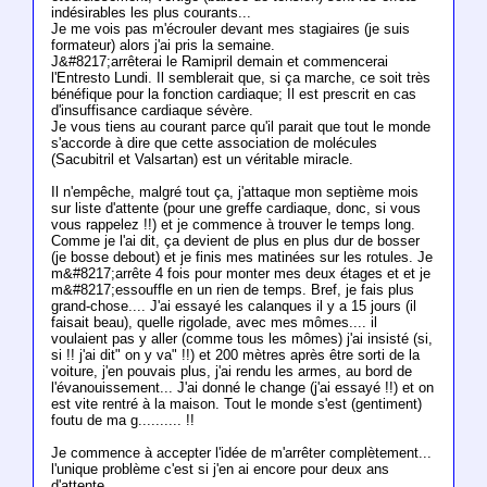
indésirables les plus courants...
Je me vois pas m'écrouler devant mes stagiaires (je suis
formateur) alors j'ai pris la semaine.
J&#8217;arrêterai le Ramipril demain et commencerai
l'Entresto Lundi. Il semblerait que, si ça marche, ce soit très
bénéfique pour la fonction cardiaque; Il est prescrit en cas
d'insuffisance cardiaque sévère.
Je vous tiens au courant parce qu'il parait que tout le monde
s'accorde à dire que cette association de molécules
(Sacubitril et Valsartan) est un véritable miracle.
Il n'empêche, malgré tout ça, j'attaque mon septième mois
sur liste d'attente (pour une greffe cardiaque, donc, si vous
vous rappelez !!) et je commence à trouver le temps long.
Comme je l'ai dit, ça devient de plus en plus dur de bosser
(je bosse debout) et je finis mes matinées sur les rotules. Je
m&#8217;arrête 4 fois pour monter mes deux étages et et je
m&#8217;essouffle en un rien de temps. Bref, je fais plus
grand-chose.... J'ai essayé les calanques il y a 15 jours (il
faisait beau), quelle rigolade, avec mes mômes.... il
voulaient pas y aller (comme tous les mômes) j'ai insisté (si,
si !! j'ai dit" on y va" !!) et 200 mètres après être sorti de la
voiture, j'en pouvais plus, j'ai rendu les armes, au bord de
l'évanouissement... J'ai donné le change (j'ai essayé !!) et on
est vite rentré à la maison. Tout le monde s'est (gentiment)
foutu de ma g.......... !!
Je commence à accepter l'idée de m'arrêter complètement...
l'unique problème c'est si j'en ai encore pour deux ans
d'attente...