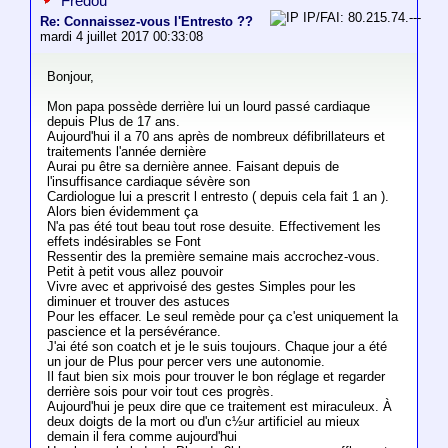
Fredou
IP/FAI: 80.215.74.---
Re: Connaissez-vous l'Entresto ??
mardi 4 juillet 2017 00:33:08
Bonjour,
Mon papa possède derrière lui un lourd passé cardiaque
depuis Plus de 17 ans.
Aujourd'hui il a 70 ans après de nombreux défibrillateurs et
traitements l'année dernière
Aurai pu être sa dernière annee. Faisant depuis de
l'insuffisance cardiaque sévère son
Cardiologue lui a prescrit l entresto ( depuis cela fait 1 an ).
Alors bien évidemment ça
N'a pas été tout beau tout rose desuite. Effectivement les
effets indésirables se Font
Ressentir des la première semaine mais accrochez-vous.
Petit à petit vous allez pouvoir
Vivre avec et apprivoisé des gestes Simples pour les
diminuer et trouver des astuces
Pour les effacer. Le seul remède pour ça c'est uniquement la
pascience et la persévérance.
J'ai été son coatch et je le suis toujours. Chaque jour a été
un jour de Plus pour percer vers une autonomie.
Il faut bien six mois pour trouver le bon réglage et regarder
derrière sois pour voir tout ces progrès.
Aujourd'hui je peux dire que ce traitement est miraculeux. À
deux doigts de la mort ou d'un c½ur artificiel au mieux
demain il fera comme aujourd'hui