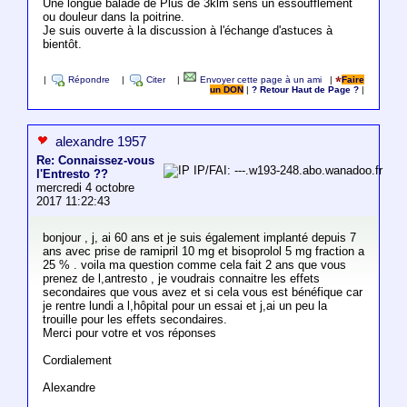
Une longue balade de Plus de 3klm sens un essoufflement
ou douleur dans la poitrine.
Je suis ouverte à la discussion à l'échange d'astuces à
bientôt.
|
Répondre
|
Citer
|
Envoyer cette page à un ami
|
Faire
un DON
|
? Retour Haut de Page ?
|
alexandre 1957
Re: Connaissez-vous
IP/FAI: ---.w193-248.abo.wanadoo.fr
l'Entresto ??
mercredi 4 octobre
2017 11:22:43
bonjour , j, ai 60 ans et je suis également implanté depuis 7
ans avec prise de ramipril 10 mg et bisoprolol 5 mg fraction a
25 % . voila ma question comme cela fait 2 ans que vous
prenez de l,antresto , je voudrais connaitre les effets
secondaires que vous avez et si cela vous est bénéfique car
je rentre lundi a l,hôpital pour un essai et j,ai un peu la
trouille pour les effets secondaires.
Merci pour votre et vos réponses
Cordialement
Alexandre