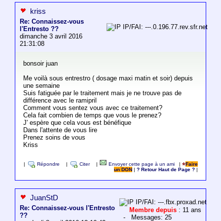
kriss
Re: Connaissez-vous
IP/FAI: ---.0.196.77.rev.sfr.net
l'Entresto ??
dimanche 3 avril 2016
21:31:08
bonsoir juan
Me voilà sous entrestro ( dosage maxi matin et soir) depuis
une semaine
Suis fatiguée par le traitement mais je ne trouve pas de
différence avec le ramipril
Comment vous sentez vous avec ce traitement?
Cela fait combien de temps que vous le prenez?
J' espère que cela vous est bénéfique
Dans l'attente de vous lire
Prenez soins de vous
Kriss
|
Répondre
|
Citer
|
Envoyer cette page à un ami
|
Faire
un DON
|
? Retour Haut de Page ?
|
JuanStD
IP/FAI: ---.fbx.proxad.net
Re: Connaissez-vous l'Entresto
Membre depuis
: 11 ans
??
- Messages: 25