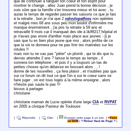
que de continuer à fatiguer ton coeur et ton esprit pour
montrer le change , allez Juan prend la bonne décision , je
suis sûre que ta famille s'en trouvera mieux et toi avec ; tu
auras le temps de regarder passer les saisons ce que je fais
à la retraite , bon je n'ai que 2
valvulopathies
non opérées
et malgré mes 68 ans sous peu mon boulot d'infirmière me
manque énormément , j'ai pris la retraite à 59 ans et
retravaillé 9 mois car il manquait des ide à l&#8217;hôpital et
je n'avais pas envie d'arrêter mais place aux jeunes :-)) je
sais que tu es bien plus jeune que moi , alors profite de ce
que la vie te donnera pour ne pas finir tes matinées sur les
rotules !!
mais non tu ne vas pas "péter" un plomb , qui te dis que tu
devras attendre 2 ans ? laisse le temps au temps , il
sonnera ton téléphone , et puis il y a toujours un tas de
petites choses qu'on délaisse en bossant alors ....!
donne de tes nouvelles , ça fera plaisir , et n'oublies pas que
sur ce forum on dit tout ce que l'on a sur le coeur sans se
faire juger , on est tous logés à la même enseigne , alors
n'hésite pas saute le pas !!!
bisous à partager
christiane
christiane maman de Lucie opérée d'une large
CIA
et
RVPAT
en 2005 a clinique Pasteur de Toulouse
|
Répondre
|
Citer
|
Envoyer cette page à un ami
|
Faire
un DON
|
? Retour Haut de Page ?
|