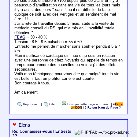
Je suis sous entresto 97/103 depuis plus de 2 ans et il y a
beaucoup d'amélioration dans ma vie de tous les jours mais
il y a aussi des jours " sans " où il est difficile de faire
quoique ce soit avec des vertiges et un sentiment de mal
être ! ! !
J'ai arrêté de travailler depuis 3 mois, suite à la visite du
médecin conseil du RSI qui m'a mis en " Invalidité totale
définitive "
FEVG
= 30 - 40 %
Tension : 8.5 - 9.5 pulsation = 55 à 60
Entresto me permet de marcher sans souffler pendant 5 à 7
km .
Mon insuffisance cardiaque diminue et je suis en relation
avec une personne de chez Novartis qui appelle de temps en
temps pour prendre des nouvelles ou voir si j'ai des effets
secondaires.
Voilà mon témoignage pour vous dire que malgré tout la vie
est belle, il faut en profiter car elle est courte.
Bon courage à tous.
Amicalement
|
Répondre
|
Citer
|
Envoyer cette page à un ami
|
Faire
un DON
|
? Retour Haut de Page ?
|
Elena
Re: Connaissez-vous l'Entresto
IP/FAI: ---.fbx.proxad.net
??