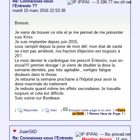
Re: Connaissez-vous
IP/FAI: ---.0.196.77.rev.sfr.net
l'Entresto ??
mardi 15 mars 2016 22:53:38
Bonsoir,
Je viens de trouver ce site et je me permet de me présenter
suis Kriss
Je suis implantée depuis juin 2015,
sous ramipril depuis la pose de mon déf, mon état de santé
ne s'est pas amélioré, ma fraction d'éjection est toujours à
25°/
Le mois dernier le cardiologue me prescrit Entestro, suis en
essai!!!! premier dosage ! je viens de doubler la dose la
semaine dernière, pas très agréable , vertiges fatigue
douleurs dans le thorax
Je retourne la semaine prochaine à l'hôpital pour avoir la
dose maximale du traitement.
Je redoute quand même les effets secondaires Je travaille
toujours et cela est difficile
Suis suivie sur Bordeaux
|
Répondre
|
Citer
|
Envoyer cette page à un ami
|
Faire
un DON
|
? Retour Haut de Page ?
|
JuanStD
IP/FAI: ---.fbx.proxad.net
Re: Connaissez-vous l'Entresto
Membre depuis
: 11 ans