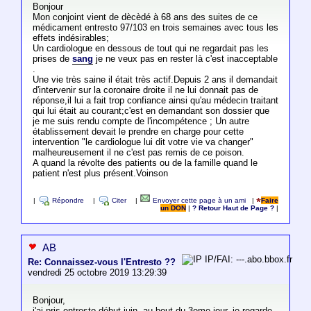
Bonjour
Mon conjoint vient de dècèdé à 68 ans des suites de ce
médicament entresto 97/103 en trois semaines avec tous les
effets indésirables;
Un cardiologue en dessous de tout qui ne regardait pas les
prises de
sang
je ne veux pas en rester là c'est inacceptable
.
Une vie très saine il était très actif.Depuis 2 ans il demandait
d'intervenir sur la coronaire droite il ne lui donnait pas de
réponse,il lui a fait trop confiance ainsi qu'au médecin traitant
qui lui était au courant;c'est en demandant son dossier que
je me suis rendu compte de l'incompétence ; Un autre
établissement devait le prendre en charge pour cette
intervention "le cardiologue lui dit votre vie va changer"
malheureusement il ne c'est pas remis de ce poison.
A quand la révolte des patients ou de la famille quand le
patient n'est plus présent.Voinson
|
Répondre
|
Citer
|
Envoyer cette page à un ami
|
Faire
un DON
|
? Retour Haut de Page ?
|
AB
IP/FAI: ---.abo.bbox.fr
Re: Connaissez-vous l'Entresto ??
vendredi 25 octobre 2019 13:29:39
Bonjour,
j'ai pris entresto début juin, au bout du 3eme jour, je regarde