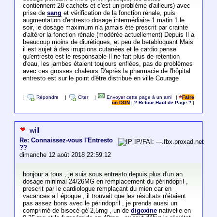
contiennent 28 cachets et c'est un probléme d'ailleurs) avec
prise de
sang
et vérification de la fonction rénale, puis
augmentation d'entresto dosage intermédiaire 1 matin 1 le
soir, le dosage maximum n'a jamais été prescrit par crainte
d'altérer la fonction rénale (modérée actuellement) Depuis Il a
beaucoup moins de diurétiques, et peu de betabloquant Mais
il est sujet à des irruptions cutanées et le cardio pense
qu'entresto est le responsable Il ne fait plus de retention
d'eau, les jambes étaient toujours enflées, pas de problèmes
avec ces grosses chaleurs D'après la pharmacie de l'hôpital
entresto est sur le point d'être distribué en ville Courage
|
Répondre
|
Citer
|
Envoyer cette page à un ami
|
Faire
un DON
|
? Retour Haut de Page ?
|
will
Re: Connaissez-vous l'Entresto
IP/FAI: ---.fbx.proxad.net
??
dimanche 12 août 2018 22:59:12
bonjour a tous , je suis sous entresto depuis plus d'un an
dosage minimal 24/26MG en remplacement du périndopril ,
prescrit par le cardiologue remplaçant du mien car en
vacances a l époque , il trouvait que les résultats n'étaient
pas assez bons avec le périndopril , je prends aussi un
comprimé de bisocé gé 2,5mg , un de
digoxine
nativelle en