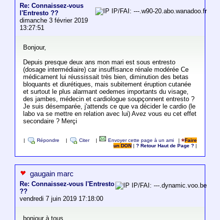
Re: Connaissez-vous
IP/FAI: ---.w90-20.abo.wanadoo.fr
l'Entresto ??
dimanche 3 février 2019
13:27:51
Bonjour,
Depuis presque deux ans mon mari est sous entresto
(dosage intermédiaire) car insuffisance rénale modérée Ce
médicament lui réussissait très bien, diminution des betas
bloquants et diurétiques, mais subitement éruption cutanée
et surtout le plus alarmant oedemes importants du visage,
des jambes, médecin et cardiologue soupçonnent entresto ?
Je suis désemparée, j'attends ce que va décider le cardio (le
labo va se mettre en relation avec lui) Avez vous eu cet effet
secondaire ? Merçi
|
Répondre
|
Citer
|
Envoyer cette page à un ami
|
Faire
un DON
|
? Retour Haut de Page ?
|
gaugain marc
Re: Connaissez-vous l'Entresto
IP/FAI: ---.dynamic.voo.be
??
vendredi 7 juin 2019 17:18:00
bonjour à tous