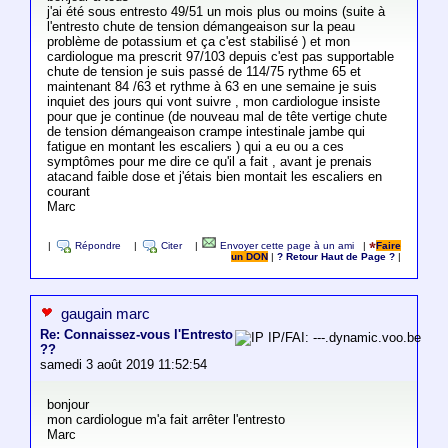
j'ai été sous entresto 49/51 un mois plus ou moins (suite à
l'entresto chute de tension démangeaison sur la peau
problème de potassium et ça c'est stabilisé ) et mon
cardiologue ma prescrit 97/103 depuis c'est pas supportable
chute de tension je suis passé de 114/75 rythme 65 et
maintenant 84 /63 et rythme à 63 en une semaine je suis
inquiet des jours qui vont suivre , mon cardiologue insiste
pour que je continue (de nouveau mal de tête vertige chute
de tension démangeaison crampe intestinale jambe qui
fatigue en montant les escaliers ) qui a eu ou a ces
symptômes pour me dire ce qu'il a fait , avant je prenais
atacand faible dose et j'étais bien montait les escaliers en
courant
Marc
|
Répondre
|
Citer
|
Envoyer cette page à un ami
|
Faire
un DON
|
? Retour Haut de Page ?
|
gaugain marc
Re: Connaissez-vous l'Entresto
IP/FAI: ---.dynamic.voo.be
??
samedi 3 août 2019 11:52:54
bonjour
mon cardiologue m'a fait arrêter l'entresto
Marc