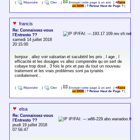
|
Répondre
|
Citer
|
Envoyer cette page à un ami
|
Faire
un DON
|
? Retour Haut de Page ?
|
francis
Re: Connaissez-vous
IP/FAI: ---.193.17.109.rev.sfr.net
l'Entresto ??
samedi 14 juillet 2018
20:15:00
bonjour , allez voir valsartan et sacubitril les prix , l age , l
efficacité et les dosages vs allez comprendre qu on sert de
cobaye trop dosé , 3 fois le prix et pas du tout un nouveau
traitement et les vrais problèmes sont pa tyraités
cordialement ..
|
Répondre
|
Citer
|
Envoyer cette page à un ami
|
Faire
un DON
|
? Retour Haut de Page ?
|
elsa
Re: Connaissez-vous
IP/FAI: ---.w86-229.abo.wanadoo.fr
l'Entresto ??
jeudi 19 juillet 2018
07:56:47