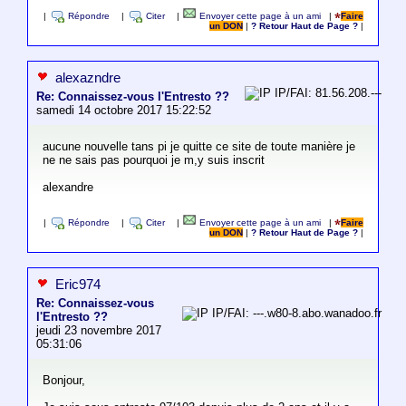
|
Répondre
|
Citer
|
Envoyer cette page à un ami
|
Faire
un DON
|
? Retour Haut de Page ?
|
alexazndre
IP/FAI: 81.56.208.---
Re: Connaissez-vous l'Entresto ??
samedi 14 octobre 2017 15:22:52
aucune nouvelle tans pi je quitte ce site de toute manière je
ne ne sais pas pourquoi je m,y suis inscrit
alexandre
|
Répondre
|
Citer
|
Envoyer cette page à un ami
|
Faire
un DON
|
? Retour Haut de Page ?
|
Eric974
Re: Connaissez-vous
IP/FAI: ---.w80-8.abo.wanadoo.fr
l'Entresto ??
jeudi 23 novembre 2017
05:31:06
Bonjour,