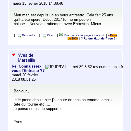
mardi 13 février 2018 14:38:48
Mon mari est depuis un an sous entrestro. Cela fait 25 ans
qu'il a été opéré. Début 2017 forme un peu en
baisse....Nouveau traitement avec Entrestro. Mieux.
|
Répondre
|
Citer
|
Envoyer cette page à un ami
|
Faire
un DON
|
? Retour Haut de Page ?
|
Yves de
Marseille
Re: Connaissez-
IP/FAI: ---.net-89-3-52.rev.numericable.fr
vous l'Entresto ??
mardi 20 février
2018 08:51:25
Bonjour ,
je le prend depuis hier j'ai chute de tension comme jamais
tête qui tourne etc.......
je pense ne pas le supporter..............
Yves