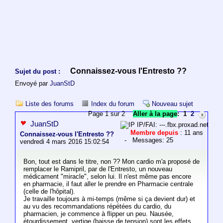
Connaissez-vous l'Entresto ??
Sujet du post :
Envoyé par
JuanStD
Liste des forums
Index du forum
Nouveau sujet
Page 1 sur 2
Aller à la page
:
1
2
JuanStD
IP/FAI: ---.fbx.proxad.net
Membre depuis
: 11 ans
Connaissez-vous l'Entresto ??
- Messages: 25
vendredi 4 mars 2016 15:02:54
Bon, tout est dans le titre, non ?? Mon cardio m'a proposé de
remplacer le Ramipril, par de l'Entresto, un nouveau
médicament "miracle", selon lui. Il n'est même pas encore
en pharmacie, il faut aller le prendre en Pharmacie centrale
(celle de l'hôpital).
Je travaille toujours à mi-temps (même si ça devient dur) et
au vu des recommandations répétées du cardio, du
pharmacien, je commence à flipper un peu. Nausée,
étourdissement, vertige (baisse de tension) sont les effets