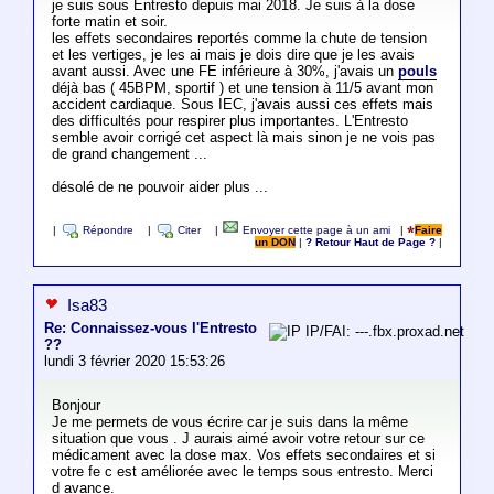
je suis sous Entresto depuis mai 2018. Je suis à la dose
forte matin et soir.
les effets secondaires reportés comme la chute de tension
et les vertiges, je les ai mais je dois dire que je les avais
avant aussi. Avec une FE inférieure à 30%, j'avais un
pouls
déjà bas ( 45BPM, sportif ) et une tension à 11/5 avant mon
accident cardiaque. Sous IEC, j'avais aussi ces effets mais
des difficultés pour respirer plus importantes. L'Entresto
semble avoir corrigé cet aspect là mais sinon je ne vois pas
de grand changement ...
désolé de ne pouvoir aider plus ...
|
Répondre
|
Citer
|
Envoyer cette page à un ami
|
Faire
un DON
|
? Retour Haut de Page ?
|
Isa83
Re: Connaissez-vous l'Entresto
IP/FAI: ---.fbx.proxad.net
??
lundi 3 février 2020 15:53:26
Bonjour
Je me permets de vous écrire car je suis dans la même
situation que vous . J aurais aimé avoir votre retour sur ce
médicament avec la dose max. Vos effets secondaires et si
votre fe c est améliorée avec le temps sous entresto. Merci
d avance.