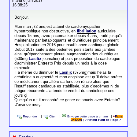
mardi 6 juin 2017
16:38:25
Bonjour,
Mon mari ,72 ans,est atteint de cardiomyopathie
hypertrophique non obstructive, en
fibrillation
auriculaire
depuis 15 ans, avec pacemacker depuis 4 ans, traité jusqu'à
maintenant par betabloquants et diurétiques principalement
Hospitalisation en 2016 pour insuffisance cardiaque globale
Début 2017 suite à des oedémes persistants aux jambes
ainsi qu'épanchement pleural augmentation des diurétiques
(500mg
Lasilix
journalier) et puis proposition du cardiologue
d'administrer Entresto Pris depuis un mois à la dose
minimale
Il a même du diminuer le
Lasilix
(375mg)mais hélas la
créatinine a augmenté et mon angoisse est qu'il doive arréter
ce médicament qui altére sa fonction rénale alors que
l'insuffisance cardiaque es stabilisée, plus d'oedémes ni de
fatigue récurrente J'attends le verdict du cardioloque ces
jours çi
Quelqu'un a t il rencontré ce genre de soucis avec Entesto?
D'avance merçi
|
Répondre
|
Citer
|
Envoyer cette page à un ami
|
Faire
un DON
|
? Retour Haut de Page ?
|