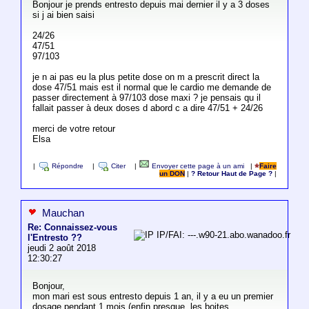
Bonjour je prends entresto depuis mai dernier il y a 3 doses
si j ai bien saisi
24/26
47/51
97/103
je n ai pas eu la plus petite dose on m a prescrit direct la
dose 47/51 mais est il normal que le cardio me demande de
passer directement à 97/103 dose maxi ? je pensais qu il
fallait passer à deux doses d abord c a dire 47/51 + 24/26
merci de votre retour
Elsa
|
Répondre
|
Citer
|
Envoyer cette page à un ami
|
Faire
un DON
|
? Retour Haut de Page ?
|
Mauchan
Re: Connaissez-vous
IP/FAI: ---.w90-21.abo.wanadoo.fr
l'Entresto ??
jeudi 2 août 2018
12:30:27
Bonjour,
mon mari est sous entresto depuis 1 an, il y a eu un premier
dosage pendant 1 mois (enfin presque, les boites