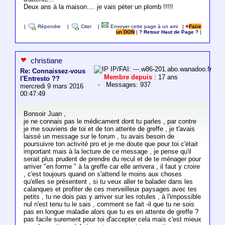
Deux ans à la maison.... je vais péter un plomb !!!!!
|
Répondre
|
Citer
|
Envoyer cette page à un ami
|
Faire
un DON
|
? Retour Haut de Page ?
|
christiane
IP/FAI: ---.w86-201.abo.wanadoo.fr
Re: Connaissez-vous
Membre depuis
: 17 ans
l'Entresto ??
- Messages: 937
mercredi 9 mars 2016
00:47:49
Bonsoir Juan ,
je ne connais pas le médicament dont tu parles , par contre
je me souviens de toi et de ton attente de greffe , je t'avais
laissé un message sur le forum , tu avais besoin de
poursuivre ton activité pro et je me doute que pour toi c'était
important mais à la lecture de ce message , je pense qu'il
serait plus prudent de prendre du recul et de te ménager pour
arriver "en forme " à la greffe car elle arrivera , il faut y croire
, c'est toujours quand on s'attend le moins aux choses
qu'elles se présentent , si tu veux aller te balader dans les
calanques et profiter de ces merveilleux paysages avec tes
petits , tu ne dois pas y arriver sur les rotules , à l'impossible
nul n'est tenu tu le sais , comment se fait -il que tu ne sois
pas en longue maladie alors que tu es en attente de greffe ?
pas facile surement pour toi d'accepter cela mais c'est mieux