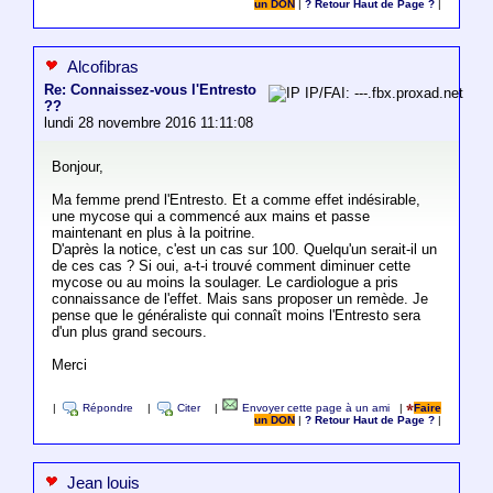
un DON
|
? Retour Haut de Page ?
|
Alcofibras
Re: Connaissez-vous l'Entresto
IP/FAI: ---.fbx.proxad.net
??
lundi 28 novembre 2016 11:11:08
Bonjour,
Ma femme prend l'Entresto. Et a comme effet indésirable,
une mycose qui a commencé aux mains et passe
maintenant en plus à la poitrine.
D'après la notice, c'est un cas sur 100. Quelqu'un serait-il un
de ces cas ? Si oui, a-t-i trouvé comment diminuer cette
mycose ou au moins la soulager. Le cardiologue a pris
connaissance de l'effet. Mais sans proposer un remède. Je
pense que le généraliste qui connaît moins l'Entresto sera
d'un plus grand secours.
Merci
|
Répondre
|
Citer
|
Envoyer cette page à un ami
|
Faire
un DON
|
? Retour Haut de Page ?
|
Jean louis