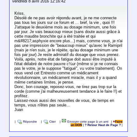
vendredi 8 avril 2016 12:16:42
Kriss,
Désolé de ne pas avoir répondu avant, je ne me connecte
pas tous les jours sur ce forum et ... bref, la vie , quoi !!!
J'attaque le deuxième mois au dosage minimum, une fois
par jour. Je vais beaucoup mieux (sans doute aussi grâce à
cette maudite bronchite qui a été traitée et qui
m&#8217;asphyxie encore plus...) mais, comme vous, je n'ai
pas une impression de "beaucoup mieux" qu'avec le Ramipril
(mais je n'en suis, je le répète, qu'au dosage minimum une
fois par jour) Je reste admiratif du dosage que vous prenez.
Voilà, après, notre état de fatigue doit aussi être imputé à
l'état délabré de notre pauvre c½ur (même si je ne connais
pas le votre, je le suppose "fatigué", vu votre traitement). On
nous vend cet Entresto comme un médicament
révolutionnaire, un médicament miracle, mais il y a quand
même certaines limites, je pense.
Donc, bon courage, reposez-vous, ne tirez pas trop sur la
corde (comme j'ai malheureusement tendance à le faire !!) et
profitez.
Laissez-nous aussi des nouvelles de vous, de temps en
temps, vous n'êtes pas seule...
Juan
|
Répondre
|
Citer
|
Envoyer cette page à un ami
|
Faire
un DON
|
? Retour Haut de Page ?
|