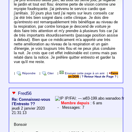
le jardin et tout est flou: énorme perte de vision comme une
myopie foudroyante. j'ai prévenu le service cardio que
j'arrêtais. 10 jours plus tard j'ai repris sur leurs conseils car
j'ai été très bien soigné dans cette clinique. Je dois dire
qu'entresto est remarquablement très bénéfique au niveau de
la respiration, par contre lorsque je descend de voiture je
dois faire très attention et m'y prendre à plusieurs fois car j'ai
de très importants étourdissements (passage position assise
à debout). Bien que ce médicament m'a apporté une très
nette amélioration au niveau de la respiration et un gain
d'énergie, je vois toujours très flou et ne peux plus conduire
la nuit. Je crois que cet effet indésirable est connu mais pas
relaté dans la notice. Je préfère quitter entresto et garder la
vue qu'il me reste.
|
Répondre
|
Citer
|
Envoyer cette page à un ami
|
Faire
un DON
|
? Retour Haut de Page ?
|
Fred56
IP/FAI: ---.w83-199.abo.wanadoo.fr
Re: Connaissez-vous
Membre depuis
: 6 ans
l'Entresto ??
- Messages: 7
jeudi 2 janvier 2020
21:31:13
Bonsoir