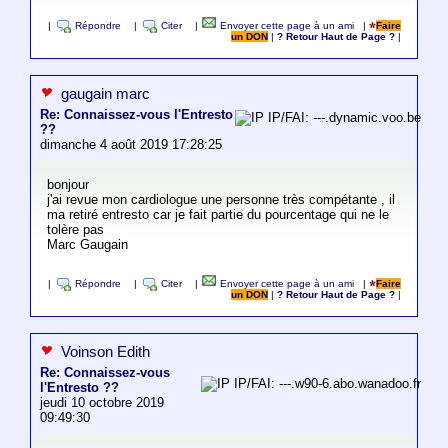
|
Répondre
|
Citer
|
Envoyer cette page à un ami
|
Faire
un DON
|
? Retour Haut de Page ?
|
gaugain marc
Re: Connaissez-vous l'Entresto
IP/FAI: ---.dynamic.voo.be
??
dimanche 4 août 2019 17:28:25
bonjour
j'ai revue mon cardiologue une personne très compétante , il
ma retiré entresto car je fait partie du pourcentage qui ne le
tolère pas
Marc Gaugain
|
Répondre
|
Citer
|
Envoyer cette page à un ami
|
Faire
un DON
|
? Retour Haut de Page ?
|
Voinson Edith
Re: Connaissez-vous
IP/FAI: ---.w90-6.abo.wanadoo.fr
l'Entresto ??
jeudi 10 octobre 2019
09:49:30