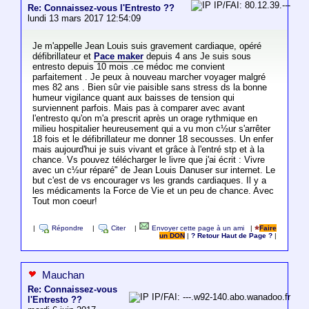
IP/FAI: 80.12.39.---
Re: Connaissez-vous l'Entresto ??
lundi 13 mars 2017 12:54:09
Je m'appelle Jean Louis suis gravement cardiaque, opéré
défibrillateur et
Pace maker
depuis 4 ans Je suis sous
entresto depuis 10 mois .ce médoc me convient
parfaitement . Je peux à nouveau marcher voyager malgré
mes 82 ans . Bien sûr vie paisible sans stress ds la bonne
humeur vigilance quant aux baisses de tension qui
surviennent parfois. Mais pas à comparer avec avant
l'entresto qu'on m'a prescrit après un orage rythmique en
milieu hospitalier heureusement qui a vu mon c½ur s'arrêter
18 fois et le défibrillateur me donner 18 secousses. Un enfer
mais aujourd'hui je suis vivant et grâce à l'entré stp et à la
chance. Vs pouvez télécharger le livre que j'ai écrit : Vivre
avec un c½ur réparé" de Jean Louis Danuser sur internet. Le
but c'est de vs encourager vs les grands cardiaques. Il y a
les médicaments la Force de Vie et un peu de chance. Avec
Tout mon coeur!
|
Répondre
|
Citer
|
Envoyer cette page à un ami
|
Faire
un DON
|
? Retour Haut de Page ?
|
Mauchan
Re: Connaissez-vous
IP/FAI: ---.w92-140.abo.wanadoo.fr
l'Entresto ??