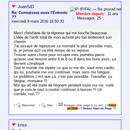
JuanStD
IP/FAI: ---.fbx.proxad.net
Re: Connaissez-vous l'Entresto
Membre depuis
: 11 ans
??
- Messages: 25
mercredi 9 mars 2016 16:50:33
Merci christiane de ta réponse qui me touche beaucoup.
L'idée de l'arrêt total de mon activité pro fait lentement son
chemin.
J'ai essayé de repousser ce moment le plus possible mais,
là, je pense qu'il va être temps de se reposer.
Trouver autre chose pour occuper mes journées parce
qu'avec une tension entre 6 et 8 ou 9 dans les bons jours, ça
devient compliqué.
Tout le monde me répète ce que tu me dis, sauf mon cardio,
qui lui, souhaite me voir continuer, mais sans me fatiguer.
Le problème c'est que ça, c'est pas possible. Travailler, ça
fatigue, monsieur !!!
Moi qui ait été traité de feignant pendant toute ma vie, voilà
que je suis le seul à vouloir continuer à bosser !!! Un
comble, non ??
|
Répondre
|
Citer
|
Envoyer cette page à un ami
|
Faire
un DON
|
? Retour Haut de Page ?
|
kriss