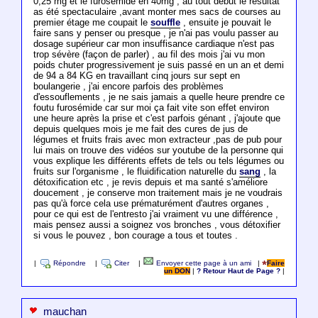
0,25 mg et le furosémide en 40mg , au tout début le résultat
as été spectaculaire ,avant monter mes sacs de courses au
premier étage me coupait le
souffle
, ensuite je pouvait le
faire sans y penser ou presque , je n'ai pas voulu passer au
dosage supérieur car mon insuffisance cardiaque n'est pas
trop sévère (façon de parler) , au fil des mois j'ai vu mon
poids chuter progressivement je suis passé en un an et demi
de 94 a 84 KG en travaillant cinq jours sur sept en
boulangerie , j'ai encore parfois des problèmes
d'essouflements , je ne sais jamais a quelle heure prendre ce
foutu furosémide car sur moi ça fait vite son effet environ
une heure après la prise et c'est parfois génant , j'ajoute que
depuis quelques mois je me fait des cures de jus de
légumes et fruits frais avec mon extracteur ,pas de pub pour
lui mais on trouve des vidéos sur youtube de la personne qui
vous explique les différents effets de tels ou tels légumes ou
fruits sur l'organisme , le fluidification naturelle du
sang
, la
détoxification etc , je revis depuis et ma santé s'améliore
doucement , je conserve mon traitement mais je ne voudrais
pas qu'à force cela use prématurément d'autres organes ,
pour ce qui est de l'entresto j'ai vraiment vu une différence ,
mais pensez aussi a soignez vos bronches , vous détoxifier
si vous le pouvez , bon courage a tous et toutes .
|
Répondre
|
Citer
|
Envoyer cette page à un ami
|
Faire
un DON
|
? Retour Haut de Page ?
|
mauchan