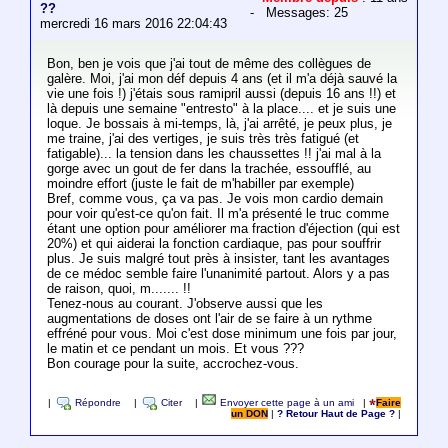
??
- Messages: 25
mercredi 16 mars 2016 22:04:43
Bon, ben je vois que j'ai tout de même des collègues de
galère. Moi, j'ai mon déf depuis 4 ans (et il m'a déjà sauvé la
vie une fois !) j'étais sous ramipril aussi (depuis 16 ans !!) et
là depuis une semaine "entresto" à la place.... et je suis une
loque. Je bossais à mi-temps, là, j'ai arrêté, je peux plus, je
me traine, j'ai des vertiges, je suis très très fatigué (et
fatigable)... la tension dans les chaussettes !! j'ai mal à la
gorge avec un gout de fer dans la trachée, essoufflé, au
moindre effort (juste le fait de m'habiller par exemple)
Bref, comme vous, ça va pas. Je vois mon cardio demain
pour voir qu'est-ce qu'on fait. Il m'a présenté le truc comme
étant une option pour améliorer ma fraction d'éjection (qui est
20%) et qui aiderai la fonction cardiaque, pas pour souffrir
plus. Je suis malgré tout près à insister, tant les avantages
de ce médoc semble faire l'unanimité partout. Alors y a pas
de raison, quoi, m....... !!
Tenez-nous au courant. J'observe aussi que les
augmentations de doses ont l'air de se faire à un rythme
effréné pour vous. Moi c'est dose minimum une fois par jour,
le matin et ce pendant un mois. Et vous ???
Bon courage pour la suite, accrochez-vous.
|
Répondre
|
Citer
|
Envoyer cette page à un ami
|
Faire
un DON
|
? Retour Haut de Page ?
|