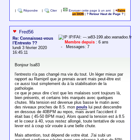
|
Répondre
|
Citer
|
Envoyer cette page à un ami
|
Faire
un DON
|
? Retour Haut de Page ?
|
Fred56
IP/FAI: ---.w83-199.abo.wanadoo.fr
Re: Connaissez-vous
Membre depuis
: 6 ans
l'Entresto ??
- Messages: 7
lundi 3 février 2020
16:45:11
Bonjour Isa83
l'entresto n'a pas changé ma vie du tout. Un léger mieux par
rapport au Ramipril que je prenais avant mais peut-être est
ce aussi tout simplement du à la stabilisation de la
pathologie.
ce que je peux dire c'est que les malaises sont toujours là,
bien présents, et certains très marqués avec quelques
chutes. Ma tension est devenue plus basse le matin avec
des niveaux proches de 8.5. mon
pouls
lui peut descendre
en dessous de 40BPM au repos, mais avant l'accident il
était bas ( 45-50 BPM max). Alors quand la tension est à 8.5
et le coeur à 40, vous restez allongé, toute tentative de vous
lever est à coup sûr vouée à une belle chute.
Mais attention, tout dépend de votre état. J'ai subi un
accident cardiaque sévère avec une nécrose à plus de 50%