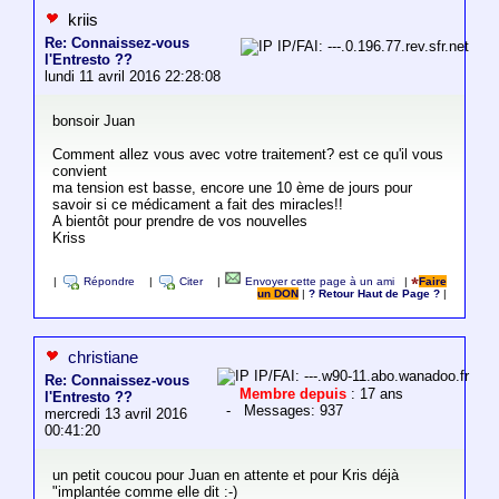
kriis
Re: Connaissez-vous
IP/FAI: ---.0.196.77.rev.sfr.net
l'Entresto ??
lundi 11 avril 2016 22:28:08
bonsoir Juan
Comment allez vous avec votre traitement? est ce qu'il vous
convient
ma tension est basse, encore une 10 ème de jours pour
savoir si ce médicament a fait des miracles!!
A bientôt pour prendre de vos nouvelles
Kriss
|
Répondre
|
Citer
|
Envoyer cette page à un ami
|
Faire
un DON
|
? Retour Haut de Page ?
|
christiane
IP/FAI: ---.w90-11.abo.wanadoo.fr
Re: Connaissez-vous
Membre depuis
: 17 ans
l'Entresto ??
- Messages: 937
mercredi 13 avril 2016
00:41:20
un petit coucou pour Juan en attente et pour Kris déjà
"implantée comme elle dit :-)