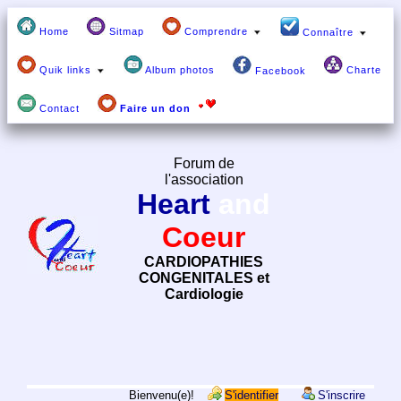
Home
Sitmap
Comprendre
Connaître
Quik links
Album photos
Charte
Facebook
Contact
Faire un don
Forum de
l'association
Heart
and
Coeur
CARDIOPATHIES
CONGENITALES et
Cardiologie
Bienvenu(e)!
S'identifier
S'inscrire