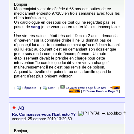
Bonjour
Mon conjoint vient de dècèdé à 68 ans des suites de ce
médicament entresto 97/103 en trois semaines avec tous les
effets indésirables;
Un cardiologue en dessous de tout qui ne regardait pas les
prises de
sang
je ne veux pas en rester là c'est inacceptable
.
Une vie très saine il était très actif.Depuis 2 ans il demandait
d'intervenir sur la coronaire droite il ne lui donnait pas de
réponse,il lui a fait trop confiance ainsi qu'au médecin traitant
qui lui était au courant;c'est en demandant son dossier que
je me suis rendu compte de l'incompétence ; Un autre
établissement devait le prendre en charge pour cette
intervention "le cardiologue lui dit votre vie va changer"
malheureusement il ne c'est pas remis de ce poison.
A quand la révolte des patients ou de la famille quand le
patient n'est plus présent.Voinson
|
Répondre
|
Citer
|
Envoyer cette page à un ami
|
Faire
un DON
|
? Retour Haut de Page ?
|
AB
IP/FAI: ---.abo.bbox.fr
Re: Connaissez-vous l'Entresto ??
vendredi 25 octobre 2019 13:29:39
Bonjour,