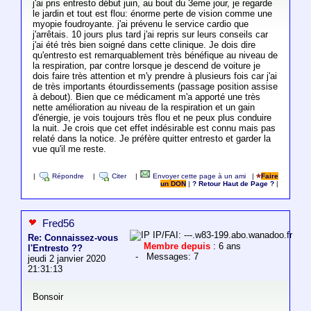
j'ai pris entresto début juin, au bout du 3eme jour, je regarde
le jardin et tout est flou: énorme perte de vision comme une
myopie foudroyante. j'ai prévenu le service cardio que
j'arrêtais. 10 jours plus tard j'ai repris sur leurs conseils car
j'ai été très bien soigné dans cette clinique. Je dois dire
qu'entresto est remarquablement très bénéfique au niveau de
la respiration, par contre lorsque je descend de voiture je
dois faire très attention et m'y prendre à plusieurs fois car j'ai
de très importants étourdissements (passage position assise
à debout). Bien que ce médicament m'a apporté une très
nette amélioration au niveau de la respiration et un gain
d'énergie, je vois toujours très flou et ne peux plus conduire
la nuit. Je crois que cet effet indésirable est connu mais pas
relaté dans la notice. Je préfère quitter entresto et garder la
vue qu'il me reste.
|
Répondre
|
Citer
|
Envoyer cette page à un ami
|
Faire
un DON
|
? Retour Haut de Page ?
|
Fred56
IP/FAI: ---.w83-199.abo.wanadoo.fr
Re: Connaissez-vous
Membre depuis
: 6 ans
l'Entresto ??
- Messages: 7
jeudi 2 janvier 2020
21:31:13
Bonsoir