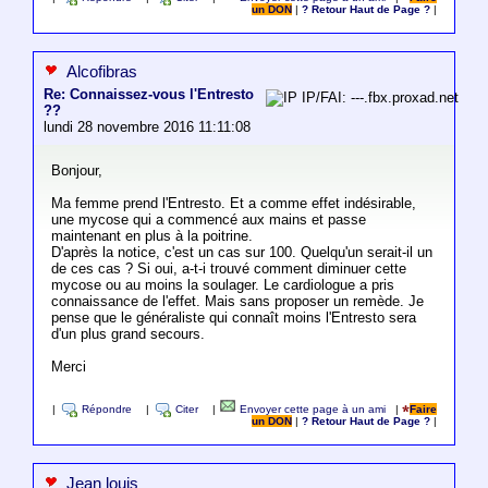
un DON
|
? Retour Haut de Page ?
|
Alcofibras
Re: Connaissez-vous l'Entresto
IP/FAI: ---.fbx.proxad.net
??
lundi 28 novembre 2016 11:11:08
Bonjour,
Ma femme prend l'Entresto. Et a comme effet indésirable,
une mycose qui a commencé aux mains et passe
maintenant en plus à la poitrine.
D'après la notice, c'est un cas sur 100. Quelqu'un serait-il un
de ces cas ? Si oui, a-t-i trouvé comment diminuer cette
mycose ou au moins la soulager. Le cardiologue a pris
connaissance de l'effet. Mais sans proposer un remède. Je
pense que le généraliste qui connaît moins l'Entresto sera
d'un plus grand secours.
Merci
|
Répondre
|
Citer
|
Envoyer cette page à un ami
|
Faire
un DON
|
? Retour Haut de Page ?
|
Jean louis