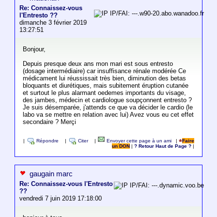
Re: Connaissez-vous
IP/FAI: ---.w90-20.abo.wanadoo.fr
l'Entresto ??
dimanche 3 février 2019
13:27:51
Bonjour,
Depuis presque deux ans mon mari est sous entresto
(dosage intermédiaire) car insuffisance rénale modérée Ce
médicament lui réussissait très bien, diminution des betas
bloquants et diurétiques, mais subitement éruption cutanée
et surtout le plus alarmant oedemes importants du visage,
des jambes, médecin et cardiologue soupçonnent entresto ?
Je suis désemparée, j'attends ce que va décider le cardio (le
labo va se mettre en relation avec lui) Avez vous eu cet effet
secondaire ? Merçi
|
Répondre
|
Citer
|
Envoyer cette page à un ami
|
Faire
un DON
|
? Retour Haut de Page ?
|
gaugain marc
Re: Connaissez-vous l'Entresto
IP/FAI: ---.dynamic.voo.be
??
vendredi 7 juin 2019 17:18:00