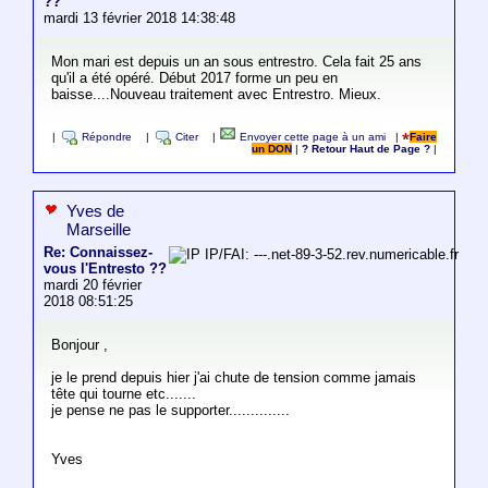
??
mardi 13 février 2018 14:38:48
Mon mari est depuis un an sous entrestro. Cela fait 25 ans
qu'il a été opéré. Début 2017 forme un peu en
baisse....Nouveau traitement avec Entrestro. Mieux.
|
Répondre
|
Citer
|
Envoyer cette page à un ami
|
Faire
un DON
|
? Retour Haut de Page ?
|
Yves de
Marseille
Re: Connaissez-
IP/FAI: ---.net-89-3-52.rev.numericable.fr
vous l'Entresto ??
mardi 20 février
2018 08:51:25
Bonjour ,
je le prend depuis hier j'ai chute de tension comme jamais
tête qui tourne etc.......
je pense ne pas le supporter..............
Yves