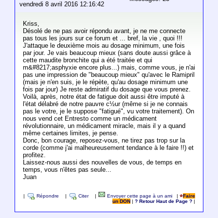
vendredi 8 avril 2016 12:16:42
Kriss,
Désolé de ne pas avoir répondu avant, je ne me connecte
pas tous les jours sur ce forum et ... bref, la vie , quoi !!!
J'attaque le deuxième mois au dosage minimum, une fois
par jour. Je vais beaucoup mieux (sans doute aussi grâce à
cette maudite bronchite qui a été traitée et qui
m&#8217;asphyxie encore plus...) mais, comme vous, je n'ai
pas une impression de "beaucoup mieux" qu'avec le Ramipril
(mais je n'en suis, je le répète, qu'au dosage minimum une
fois par jour) Je reste admiratif du dosage que vous prenez.
Voilà, après, notre état de fatigue doit aussi être imputé à
l'état délabré de notre pauvre c½ur (même si je ne connais
pas le votre, je le suppose "fatigué", vu votre traitement). On
nous vend cet Entresto comme un médicament
révolutionnaire, un médicament miracle, mais il y a quand
même certaines limites, je pense.
Donc, bon courage, reposez-vous, ne tirez pas trop sur la
corde (comme j'ai malheureusement tendance à le faire !!) et
profitez.
Laissez-nous aussi des nouvelles de vous, de temps en
temps, vous n'êtes pas seule...
Juan
|
Répondre
|
Citer
|
Envoyer cette page à un ami
|
Faire
un DON
|
? Retour Haut de Page ?
|