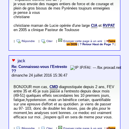
je vous envoie des nuages entiers de force et de courage et
plein de gros bisous de mes Pyrénées toujours enneigées
je pense à vous
christiane
christiane maman de Lucie opérée d'une large
CIA
et
RVPAT
en 2005 a clinique Pasteur de Toulouse
|
Répondre
|
Citer
|
Envoyer cette page à un ami
|
Faire
un DON
|
? Retour Haut de Page ?
|
jack
Re: Connaissez-vous l'Entresto
IP/FAI: ---.fbx.proxad.net
??
dimanche 24 juillet 2016 15:36:47
BONJOUR mon cas,
CMD
diagnostiquée depuis 2 ans, FEV
entre 35 et 45 je suis passé a l'entresto depuis deux mois
(49-51) quelques effets secondaires les 10 premiers jours,
fatigue,hypotension..mais un bénéfice certain, quantifiable
sur une epreuve d'effort et au quotidien. je viens de passer
au 97- 103, donc de doubler les doses, pas de pbs,pour le
moment,les analyses sont bonnes..ce medoc est vraiment
efficace sur moi...j'espere qu'il en sera de meme pour vous.
|
Répondre
|
Citer
|
Envoyer cette page à un ami
|
Faire