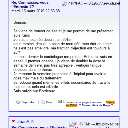
Re: Connaissez-vous
IP/FAI: ---.0.196.77.rev.sfr.net
l'Entresto ??
mardi 15 mars 2016 22:53:38
Bonsoir,
Je viens de trouver ce site et je me permet de me présenter
suis Kriss
Je suis implantée depuis juin 2015,
sous ramipril depuis la pose de mon déf, mon état de santé
ne s'est pas amélioré, ma fraction d'éjection est toujours à
25°/
Le mois dernier le cardiologue me prescrit Entestro, suis en
essai!!!! premier dosage ! je viens de doubler la dose la
semaine dernière, pas très agréable , vertiges fatigue
douleurs dans le thorax
Je retourne la semaine prochaine à l'hôpital pour avoir la
dose maximale du traitement.
Je redoute quand même les effets secondaires Je travaille
toujours et cela est difficile
Suis suivie sur Bordeaux
|
Répondre
|
Citer
|
Envoyer cette page à un ami
|
Faire
un DON
|
? Retour Haut de Page ?
|
JuanStD
IP/FAI: ---.fbx.proxad.net
Re: Connaissez-vous l'Entresto