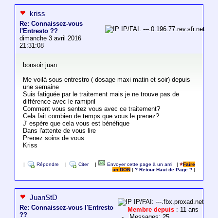
kriss
Re: Connaissez-vous
IP/FAI: ---.0.196.77.rev.sfr.net
l'Entresto ??
dimanche 3 avril 2016
21:31:08
bonsoir juan
Me voilà sous entrestro ( dosage maxi matin et soir) depuis
une semaine
Suis fatiguée par le traitement mais je ne trouve pas de
différence avec le ramipril
Comment vous sentez vous avec ce traitement?
Cela fait combien de temps que vous le prenez?
J' espère que cela vous est bénéfique
Dans l'attente de vous lire
Prenez soins de vous
Kriss
|
Répondre
|
Citer
|
Envoyer cette page à un ami
|
Faire
un DON
|
? Retour Haut de Page ?
|
JuanStD
IP/FAI: ---.fbx.proxad.net
Re: Connaissez-vous l'Entresto
Membre depuis
: 11 ans
??
- Messages: 25