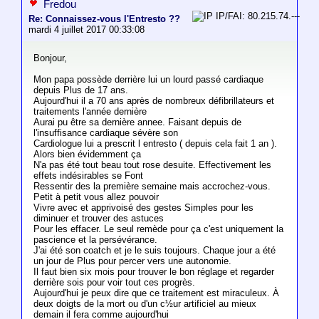
Fredou
IP/FAI: 80.215.74.---
Re: Connaissez-vous l'Entresto ??
mardi 4 juillet 2017 00:33:08
Bonjour,
Mon papa possède derrière lui un lourd passé cardiaque
depuis Plus de 17 ans.
Aujourd'hui il a 70 ans après de nombreux défibrillateurs et
traitements l'année dernière
Aurai pu être sa dernière annee. Faisant depuis de
l'insuffisance cardiaque sévère son
Cardiologue lui a prescrit l entresto ( depuis cela fait 1 an ).
Alors bien évidemment ça
N'a pas été tout beau tout rose desuite. Effectivement les
effets indésirables se Font
Ressentir des la première semaine mais accrochez-vous.
Petit à petit vous allez pouvoir
Vivre avec et apprivoisé des gestes Simples pour les
diminuer et trouver des astuces
Pour les effacer. Le seul remède pour ça c'est uniquement la
pascience et la persévérance.
J'ai été son coatch et je le suis toujours. Chaque jour a été
un jour de Plus pour percer vers une autonomie.
Il faut bien six mois pour trouver le bon réglage et regarder
derrière sois pour voir tout ces progrès.
Aujourd'hui je peux dire que ce traitement est miraculeux. À
deux doigts de la mort ou d'un c½ur artificiel au mieux
demain il fera comme aujourd'hui