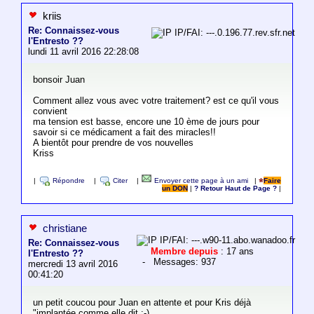
kriis
Re: Connaissez-vous
IP/FAI: ---.0.196.77.rev.sfr.net
l'Entresto ??
lundi 11 avril 2016 22:28:08
bonsoir Juan
Comment allez vous avec votre traitement? est ce qu'il vous
convient
ma tension est basse, encore une 10 ème de jours pour
savoir si ce médicament a fait des miracles!!
A bientôt pour prendre de vos nouvelles
Kriss
|
Répondre
|
Citer
|
Envoyer cette page à un ami
|
Faire
un DON
|
? Retour Haut de Page ?
|
christiane
IP/FAI: ---.w90-11.abo.wanadoo.fr
Re: Connaissez-vous
Membre depuis
: 17 ans
l'Entresto ??
- Messages: 937
mercredi 13 avril 2016
00:41:20
un petit coucou pour Juan en attente et pour Kris déjà
"implantée comme elle dit :-)