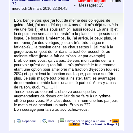
Membre depuis
: 11 ans
??
- Messages: 25
mercredi 16 mars 2016 22:04:43
Bon, ben je vois que j'ai tout de même des collègues de
galère. Moi, j'ai mon déf depuis 4 ans (et il m'a déjà sauvé la
vie une fois !) j'étais sous ramipril aussi (depuis 16 ans !!) et
là depuis une semaine "entresto" à la place.... et je suis une
loque. Je bossais à mi-temps, là, j'ai arrêté, je peux plus, je
me traine, j'ai des vertiges, je suis très très fatigué (et
fatigable)... la tension dans les chaussettes !! j'ai mal à la
gorge avec un gout de fer dans la trachée, essoufflé, au
moindre effort (juste le fait de m'habiller par exemple)
Bref, comme vous, ça va pas. Je vois mon cardio demain
pour voir qu'est-ce qu'on fait. Il m'a présenté le truc comme
étant une option pour améliorer ma fraction d'éjection (qui est
20%) et qui aiderai la fonction cardiaque, pas pour souffrir
plus. Je suis malgré tout près à insister, tant les avantages
de ce médoc semble faire l'unanimité partout. Alors y a pas
de raison, quoi, m....... !!
Tenez-nous au courant. J'observe aussi que les
augmentations de doses ont l'air de se faire à un rythme
effréné pour vous. Moi c'est dose minimum une fois par jour,
le matin et ce pendant un mois. Et vous ???
Bon courage pour la suite, accrochez-vous.
|
Répondre
|
Citer
|
Envoyer cette page à un ami
|
Faire
un DON
|
? Retour Haut de Page ?
|