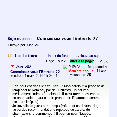
Connaissez-vous l'Entresto ??
Sujet du post :
Envoyé par
JuanStD
Liste des forums
Index du forum
Nouveau sujet
Page 1 sur 2
Aller à la page
:
1
2
JuanStD
IP/FAI: ---.fbx.proxad.net
Membre depuis
: 11 ans
Connaissez-vous l'Entresto ??
- Messages: 25
vendredi 4 mars 2016 15:02:54
Bon, tout est dans le titre, non ?? Mon cardio m'a proposé de
remplacer le Ramipril, par de l'Entresto, un nouveau
médicament "miracle", selon lui. Il n'est même pas encore
en pharmacie, il faut aller le prendre en Pharmacie centrale
(celle de l'hôpital).
Je travaille toujours à mi-temps (même si ça devient dur) et
au vu des recommandations répétées du cardio, du
pharmacien, je commence à flipper un peu. Nausée,