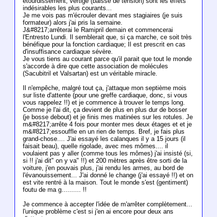
étourdissement, vertige (baisse de tension) sont les effets
indésirables les plus courants...
Je me vois pas m'écrouler devant mes stagiaires (je suis
formateur) alors j'ai pris la semaine.
J&#8217;arrêterai le Ramipril demain et commencerai
l'Entresto Lundi. Il semblerait que, si ça marche, ce soit très
bénéfique pour la fonction cardiaque; Il est prescrit en cas
d'insuffisance cardiaque sévère.
Je vous tiens au courant parce qu'il parait que tout le monde
s'accorde à dire que cette association de molécules
(Sacubitril et Valsartan) est un véritable miracle.
Il n'empêche, malgré tout ça, j'attaque mon septième mois
sur liste d'attente (pour une greffe cardiaque, donc, si vous
vous rappelez !!) et je commence à trouver le temps long.
Comme je l'ai dit, ça devient de plus en plus dur de bosser
(je bosse debout) et je finis mes matinées sur les rotules. Je
m&#8217;arrête 4 fois pour monter mes deux étages et et je
m&#8217;essouffle en un rien de temps. Bref, je fais plus
grand-chose.... J'ai essayé les calanques il y a 15 jours (il
faisait beau), quelle rigolade, avec mes mômes.... il
voulaient pas y aller (comme tous les mômes) j'ai insisté (si,
si !! j'ai dit" on y va" !!) et 200 mètres après être sorti de la
voiture, j'en pouvais plus, j'ai rendu les armes, au bord de
l'évanouissement... J'ai donné le change (j'ai essayé !!) et on
est vite rentré à la maison. Tout le monde s'est (gentiment)
foutu de ma g.......... !!
Je commence à accepter l'idée de m'arrêter complètement...
l'unique problème c'est si j'en ai encore pour deux ans