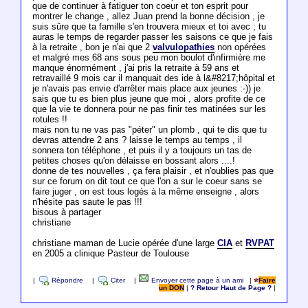
que de continuer à fatiguer ton coeur et ton esprit pour
montrer le change , allez Juan prend la bonne décision , je
suis sûre que ta famille s'en trouvera mieux et toi avec ; tu
auras le temps de regarder passer les saisons ce que je fais
à la retraite , bon je n'ai que 2
valvulopathies
non opérées
et malgré mes 68 ans sous peu mon boulot d'infirmière me
manque énormément , j'ai pris la retraite à 59 ans et
retravaillé 9 mois car il manquait des ide à l&#8217;hôpital et
je n'avais pas envie d'arrêter mais place aux jeunes :-)) je
sais que tu es bien plus jeune que moi , alors profite de ce
que la vie te donnera pour ne pas finir tes matinées sur les
rotules !!
mais non tu ne vas pas "péter" un plomb , qui te dis que tu
devras attendre 2 ans ? laisse le temps au temps , il
sonnera ton téléphone , et puis il y a toujours un tas de
petites choses qu'on délaisse en bossant alors ....!
donne de tes nouvelles , ça fera plaisir , et n'oublies pas que
sur ce forum on dit tout ce que l'on a sur le coeur sans se
faire juger , on est tous logés à la même enseigne , alors
n'hésite pas saute le pas !!!
bisous à partager
christiane
christiane maman de Lucie opérée d'une large
CIA
et
RVPAT
en 2005 a clinique Pasteur de Toulouse
|
Répondre
|
Citer
|
Envoyer cette page à un ami
|
Faire
un DON
|
? Retour Haut de Page ?
|