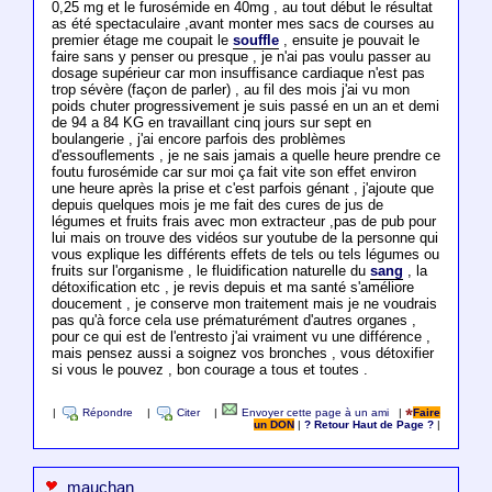
0,25 mg et le furosémide en 40mg , au tout début le résultat
as été spectaculaire ,avant monter mes sacs de courses au
premier étage me coupait le
souffle
, ensuite je pouvait le
faire sans y penser ou presque , je n'ai pas voulu passer au
dosage supérieur car mon insuffisance cardiaque n'est pas
trop sévère (façon de parler) , au fil des mois j'ai vu mon
poids chuter progressivement je suis passé en un an et demi
de 94 a 84 KG en travaillant cinq jours sur sept en
boulangerie , j'ai encore parfois des problèmes
d'essouflements , je ne sais jamais a quelle heure prendre ce
foutu furosémide car sur moi ça fait vite son effet environ
une heure après la prise et c'est parfois génant , j'ajoute que
depuis quelques mois je me fait des cures de jus de
légumes et fruits frais avec mon extracteur ,pas de pub pour
lui mais on trouve des vidéos sur youtube de la personne qui
vous explique les différents effets de tels ou tels légumes ou
fruits sur l'organisme , le fluidification naturelle du
sang
, la
détoxification etc , je revis depuis et ma santé s'améliore
doucement , je conserve mon traitement mais je ne voudrais
pas qu'à force cela use prématurément d'autres organes ,
pour ce qui est de l'entresto j'ai vraiment vu une différence ,
mais pensez aussi a soignez vos bronches , vous détoxifier
si vous le pouvez , bon courage a tous et toutes .
|
Répondre
|
Citer
|
Envoyer cette page à un ami
|
Faire
un DON
|
? Retour Haut de Page ?
|
mauchan