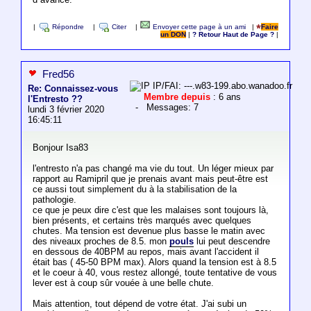
|
Répondre
|
Citer
|
Envoyer cette page à un ami
|
Faire
un DON
|
? Retour Haut de Page ?
|
Fred56
IP/FAI: ---.w83-199.abo.wanadoo.fr
Re: Connaissez-vous
Membre depuis
: 6 ans
l'Entresto ??
- Messages: 7
lundi 3 février 2020
16:45:11
Bonjour Isa83
l'entresto n'a pas changé ma vie du tout. Un léger mieux par
rapport au Ramipril que je prenais avant mais peut-être est
ce aussi tout simplement du à la stabilisation de la
pathologie.
ce que je peux dire c'est que les malaises sont toujours là,
bien présents, et certains très marqués avec quelques
chutes. Ma tension est devenue plus basse le matin avec
des niveaux proches de 8.5. mon
pouls
lui peut descendre
en dessous de 40BPM au repos, mais avant l'accident il
était bas ( 45-50 BPM max). Alors quand la tension est à 8.5
et le coeur à 40, vous restez allongé, toute tentative de vous
lever est à coup sûr vouée à une belle chute.
Mais attention, tout dépend de votre état. J'ai subi un