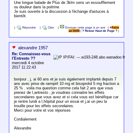
Une longue balade de Plus de 3klm sens un essoufflement
ou douleur dans la poitrine.
Je suis ouverte à la discussion à l'échange d'astuces à
bientôt.
|
Répondre
|
Citer
|
Envoyer cette page à un ami
|
Faire
un DON
|
? Retour Haut de Page ?
|
alexandre 1957
Re: Connaissez-vous
IP/FAI: ---.w193-248.abo.wanadoo.fr
l'Entresto ??
mercredi 4 octobre
2017 11:22:43
bonjour , j, ai 60 ans et je suis également implanté depuis 7
ans avec prise de ramipril 10 mg et bisoprolol 5 mg fraction a
25 % . voila ma question comme cela fait 2 ans que vous
prenez de l,antresto , je voudrais connaitre les effets
secondaires que vous avez et si cela vous est bénéfique car
je rentre lundi a l,hôpital pour un essai et j,ai un peu la
trouille pour les effets secondaires.
Merci pour votre et vos réponses
Cordialement
Alexandre