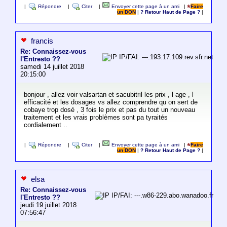
|
Répondre
|
Citer
|
Envoyer cette page à un ami
|
Faire
un DON
|
? Retour Haut de Page ?
|
francis
Re: Connaissez-vous
IP/FAI: ---.193.17.109.rev.sfr.net
l'Entresto ??
samedi 14 juillet 2018
20:15:00
bonjour , allez voir valsartan et sacubitril les prix , l age , l
efficacité et les dosages vs allez comprendre qu on sert de
cobaye trop dosé , 3 fois le prix et pas du tout un nouveau
traitement et les vrais problèmes sont pa tyraités
cordialement ..
|
Répondre
|
Citer
|
Envoyer cette page à un ami
|
Faire
un DON
|
? Retour Haut de Page ?
|
elsa
Re: Connaissez-vous
IP/FAI: ---.w86-229.abo.wanadoo.fr
l'Entresto ??
jeudi 19 juillet 2018
07:56:47