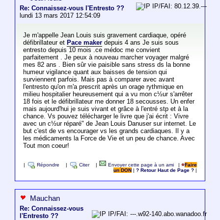
IP/FAI: 80.12.39.---
Re: Connaissez-vous l'Entresto ??
lundi 13 mars 2017 12:54:09
Je m'appelle Jean Louis suis gravement cardiaque, opéré
défibrillateur et
Pace maker
depuis 4 ans Je suis sous
entresto depuis 10 mois .ce médoc me convient
parfaitement . Je peux à nouveau marcher voyager malgré
mes 82 ans . Bien sûr vie paisible sans stress ds la bonne
humeur vigilance quant aux baisses de tension qui
surviennent parfois. Mais pas à comparer avec avant
l'entresto qu'on m'a prescrit après un orage rythmique en
milieu hospitalier heureusement qui a vu mon c½ur s'arrêter
18 fois et le défibrillateur me donner 18 secousses. Un enfer
mais aujourd'hui je suis vivant et grâce à l'entré stp et à la
chance. Vs pouvez télécharger le livre que j'ai écrit : Vivre
avec un c½ur réparé" de Jean Louis Danuser sur internet. Le
but c'est de vs encourager vs les grands cardiaques. Il y a
les médicaments la Force de Vie et un peu de chance. Avec
Tout mon coeur!
|
Répondre
|
Citer
|
Envoyer cette page à un ami
|
Faire
un DON
|
? Retour Haut de Page ?
|
Mauchan
Re: Connaissez-vous
IP/FAI: ---.w92-140.abo.wanadoo.fr
l'Entresto ??