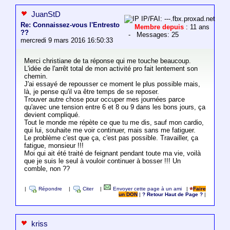
JuanStD
IP/FAI: ---.fbx.proxad.net
Re: Connaissez-vous l'Entresto
Membre depuis
: 11 ans
??
- Messages: 25
mercredi 9 mars 2016 16:50:33
Merci christiane de ta réponse qui me touche beaucoup.
L'idée de l'arrêt total de mon activité pro fait lentement son
chemin.
J'ai essayé de repousser ce moment le plus possible mais,
là, je pense qu'il va être temps de se reposer.
Trouver autre chose pour occuper mes journées parce
qu'avec une tension entre 6 et 8 ou 9 dans les bons jours, ça
devient compliqué.
Tout le monde me répète ce que tu me dis, sauf mon cardio,
qui lui, souhaite me voir continuer, mais sans me fatiguer.
Le problème c'est que ça, c'est pas possible. Travailler, ça
fatigue, monsieur !!!
Moi qui ait été traité de feignant pendant toute ma vie, voilà
que je suis le seul à vouloir continuer à bosser !!! Un
comble, non ??
|
Répondre
|
Citer
|
Envoyer cette page à un ami
|
Faire
un DON
|
? Retour Haut de Page ?
|
kriss