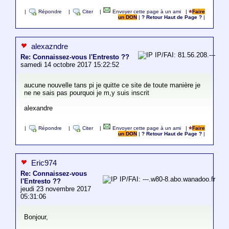
|
Répondre
|
Citer
|
Envoyer cette page à un ami
|
Faire
un DON
|
? Retour Haut de Page ?
|
alexazndre
IP/FAI: 81.56.208.---
Re: Connaissez-vous l'Entresto ??
samedi 14 octobre 2017 15:22:52
aucune nouvelle tans pi je quitte ce site de toute manière je
ne ne sais pas pourquoi je m,y suis inscrit
alexandre
|
Répondre
|
Citer
|
Envoyer cette page à un ami
|
Faire
un DON
|
? Retour Haut de Page ?
|
Eric974
Re: Connaissez-vous
IP/FAI: ---.w80-8.abo.wanadoo.fr
l'Entresto ??
jeudi 23 novembre 2017
05:31:06
Bonjour,