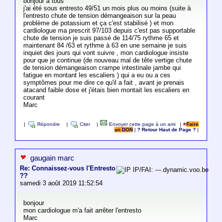
bonjour à tous
j'ai été sous entresto 49/51 un mois plus ou moins (suite à
l'entresto chute de tension démangeaison sur la peau
problème de potassium et ça c'est stabilisé ) et mon
cardiologue ma prescrit 97/103 depuis c'est pas supportable
chute de tension je suis passé de 114/75 rythme 65 et
maintenant 84 /63 et rythme à 63 en une semaine je suis
inquiet des jours qui vont suivre , mon cardiologue insiste
pour que je continue (de nouveau mal de tête vertige chute
de tension démangeaison crampe intestinale jambe qui
fatigue en montant les escaliers ) qui a eu ou a ces
symptômes pour me dire ce qu'il a fait , avant je prenais
atacand faible dose et j'étais bien montait les escaliers en
courant
Marc
|
Répondre
|
Citer
|
Envoyer cette page à un ami
|
Faire
un DON
|
? Retour Haut de Page ?
|
gaugain marc
Re: Connaissez-vous l'Entresto
IP/FAI: ---.dynamic.voo.be
??
samedi 3 août 2019 11:52:54
bonjour
mon cardiologue m'a fait arrêter l'entresto
Marc