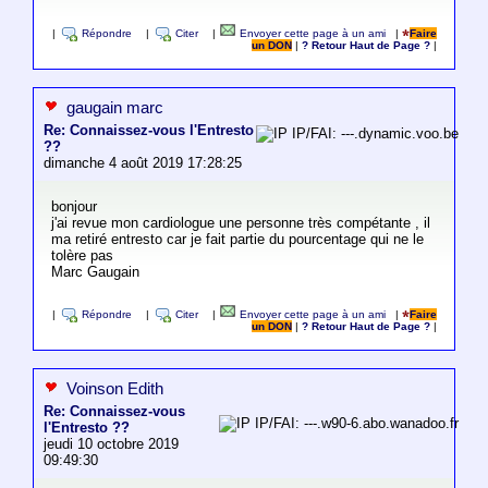
|
Répondre
|
Citer
|
Envoyer cette page à un ami
|
Faire
un DON
|
? Retour Haut de Page ?
|
gaugain marc
Re: Connaissez-vous l'Entresto
IP/FAI: ---.dynamic.voo.be
??
dimanche 4 août 2019 17:28:25
bonjour
j'ai revue mon cardiologue une personne très compétante , il
ma retiré entresto car je fait partie du pourcentage qui ne le
tolère pas
Marc Gaugain
|
Répondre
|
Citer
|
Envoyer cette page à un ami
|
Faire
un DON
|
? Retour Haut de Page ?
|
Voinson Edith
Re: Connaissez-vous
IP/FAI: ---.w90-6.abo.wanadoo.fr
l'Entresto ??
jeudi 10 octobre 2019
09:49:30