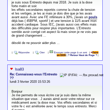
je suis sous Entresto depuis mai 2018. Je suis à la dose
forte matin et soir.
les effets secondaires reportés comme la chute de tension
et les vertiges, je les ai mais je dois dire que je les avais
avant aussi. Avec une FE inférieure à 30%, j'avais un
pouls
déjà bas ( 45BPM, sportif ) et une tension à 11/5 avant mon
accident cardiaque. Sous IEC, j'avais aussi ces effets mais
des difficultés pour respirer plus importantes. L'Entresto
semble avoir corrigé cet aspect là mais sinon je ne vois pas
de grand changement ...
désolé de ne pouvoir aider plus ...
|
Répondre
|
Citer
|
Envoyer cette page à un ami
|
Faire
un DON
|
? Retour Haut de Page ?
|
Isa83
Re: Connaissez-vous l'Entresto
IP/FAI: ---.fbx.proxad.net
??
lundi 3 février 2020 15:53:26
Bonjour
Je me permets de vous écrire car je suis dans la même
situation que vous . J aurais aimé avoir votre retour sur ce
médicament avec la dose max. Vos effets secondaires et si
votre fe c est améliorée avec le temps sous entresto. Merci
d avance.