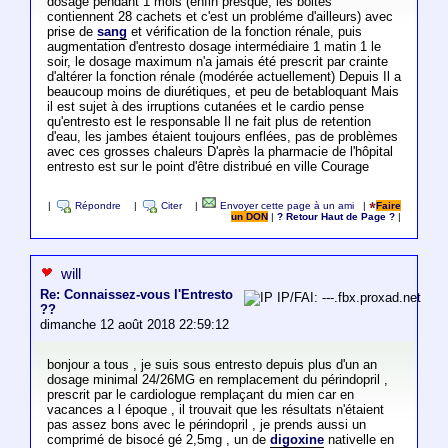
dosage pendant 1 mois (enfin presque, les boites
contiennent 28 cachets et c'est un probléme d'ailleurs) avec
prise de
sang
et vérification de la fonction rénale, puis
augmentation d'entresto dosage intermédiaire 1 matin 1 le
soir, le dosage maximum n'a jamais été prescrit par crainte
d'altérer la fonction rénale (modérée actuellement) Depuis Il a
beaucoup moins de diurétiques, et peu de betabloquant Mais
il est sujet à des irruptions cutanées et le cardio pense
qu'entresto est le responsable Il ne fait plus de retention
d'eau, les jambes étaient toujours enflées, pas de problèmes
avec ces grosses chaleurs D'après la pharmacie de l'hôpital
entresto est sur le point d'être distribué en ville Courage
|
Répondre
|
Citer
|
Envoyer cette page à un ami
|
Faire
un DON
|
? Retour Haut de Page ?
|
will
Re: Connaissez-vous l'Entresto
IP/FAI: ---.fbx.proxad.net
??
dimanche 12 août 2018 22:59:12
bonjour a tous , je suis sous entresto depuis plus d'un an
dosage minimal 24/26MG en remplacement du périndopril ,
prescrit par le cardiologue remplaçant du mien car en
vacances a l époque , il trouvait que les résultats n'étaient
pas assez bons avec le périndopril , je prends aussi un
comprimé de bisocé gé 2,5mg , un de
digoxine
nativelle en