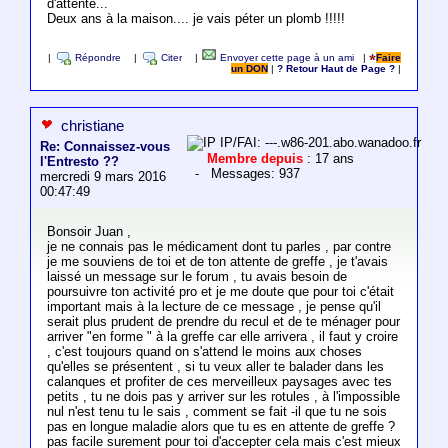
d'attente...
Deux ans à la maison.... je vais péter un plomb !!!!!
|
Répondre
|
Citer
|
Envoyer cette page à un ami
|
Faire
un DON
|
? Retour Haut de Page ?
|
christiane
IP/FAI: ---.w86-201.abo.wanadoo.fr
Re: Connaissez-vous
Membre depuis
: 17 ans
l'Entresto ??
- Messages: 937
mercredi 9 mars 2016
00:47:49
Bonsoir Juan ,
je ne connais pas le médicament dont tu parles , par contre
je me souviens de toi et de ton attente de greffe , je t'avais
laissé un message sur le forum , tu avais besoin de
poursuivre ton activité pro et je me doute que pour toi c'était
important mais à la lecture de ce message , je pense qu'il
serait plus prudent de prendre du recul et de te ménager pour
arriver "en forme " à la greffe car elle arrivera , il faut y croire
, c'est toujours quand on s'attend le moins aux choses
qu'elles se présentent , si tu veux aller te balader dans les
calanques et profiter de ces merveilleux paysages avec tes
petits , tu ne dois pas y arriver sur les rotules , à l'impossible
nul n'est tenu tu le sais , comment se fait -il que tu ne sois
pas en longue maladie alors que tu es en attente de greffe ?
pas facile surement pour toi d'accepter cela mais c'est mieux