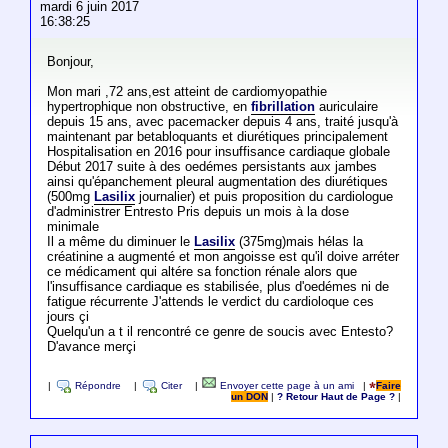
mardi 6 juin 2017
16:38:25
Bonjour,
Mon mari ,72 ans,est atteint de cardiomyopathie
hypertrophique non obstructive, en
fibrillation
auriculaire
depuis 15 ans, avec pacemacker depuis 4 ans, traité jusqu'à
maintenant par betabloquants et diurétiques principalement
Hospitalisation en 2016 pour insuffisance cardiaque globale
Début 2017 suite à des oedémes persistants aux jambes
ainsi qu'épanchement pleural augmentation des diurétiques
(500mg
Lasilix
journalier) et puis proposition du cardiologue
d'administrer Entresto Pris depuis un mois à la dose
minimale
Il a même du diminuer le
Lasilix
(375mg)mais hélas la
créatinine a augmenté et mon angoisse est qu'il doive arréter
ce médicament qui altére sa fonction rénale alors que
l'insuffisance cardiaque es stabilisée, plus d'oedémes ni de
fatigue récurrente J'attends le verdict du cardioloque ces
jours çi
Quelqu'un a t il rencontré ce genre de soucis avec Entesto?
D'avance merçi
|
Répondre
|
Citer
|
Envoyer cette page à un ami
|
Faire
un DON
|
? Retour Haut de Page ?
|