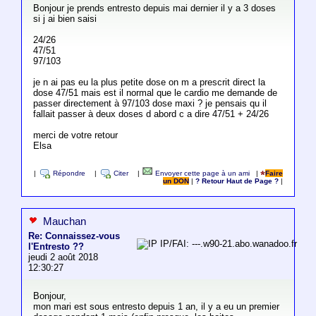
Bonjour je prends entresto depuis mai dernier il y a 3 doses
si j ai bien saisi
24/26
47/51
97/103
je n ai pas eu la plus petite dose on m a prescrit direct la
dose 47/51 mais est il normal que le cardio me demande de
passer directement à 97/103 dose maxi ? je pensais qu il
fallait passer à deux doses d abord c a dire 47/51 + 24/26
merci de votre retour
Elsa
|
Répondre
|
Citer
|
Envoyer cette page à un ami
|
Faire
un DON
|
? Retour Haut de Page ?
|
Mauchan
Re: Connaissez-vous
IP/FAI: ---.w90-21.abo.wanadoo.fr
l'Entresto ??
jeudi 2 août 2018
12:30:27
Bonjour,
mon mari est sous entresto depuis 1 an, il y a eu un premier