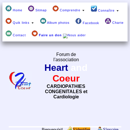
Home
Sitmap
Comprendre
Connaître
Quik links
Album photos
Charte
Facebook
Contact
Faire un don
Forum de
l'association
Heart
and
Coeur
CARDIOPATHIES
CONGENITALES et
Cardiologie
Bienvenu(e)!
S'identifier
S'inscrire