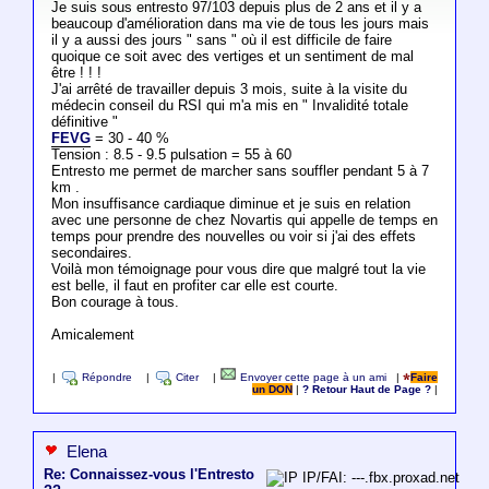
Je suis sous entresto 97/103 depuis plus de 2 ans et il y a
beaucoup d'amélioration dans ma vie de tous les jours mais
il y a aussi des jours " sans " où il est difficile de faire
quoique ce soit avec des vertiges et un sentiment de mal
être ! ! !
J'ai arrêté de travailler depuis 3 mois, suite à la visite du
médecin conseil du RSI qui m'a mis en " Invalidité totale
définitive "
FEVG
= 30 - 40 %
Tension : 8.5 - 9.5 pulsation = 55 à 60
Entresto me permet de marcher sans souffler pendant 5 à 7
km .
Mon insuffisance cardiaque diminue et je suis en relation
avec une personne de chez Novartis qui appelle de temps en
temps pour prendre des nouvelles ou voir si j'ai des effets
secondaires.
Voilà mon témoignage pour vous dire que malgré tout la vie
est belle, il faut en profiter car elle est courte.
Bon courage à tous.
Amicalement
|
Répondre
|
Citer
|
Envoyer cette page à un ami
|
Faire
un DON
|
? Retour Haut de Page ?
|
Elena
Re: Connaissez-vous l'Entresto
IP/FAI: ---.fbx.proxad.net