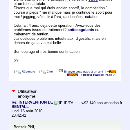
et un tube la totale.
Disons que moi qui étais ancien sportif, la compétition ''
course à pieds '' me manque mais je continue le sport pour
moi ! jogging, vélo, tir à l'arc, randonnées, natation.
Cela fait 4 ans, déjà cette opération. Avez-vous des
problèmes issus du traitement?
anticoagulants
ou
traitement de tention.
J'ai quelques problèmes intestinaux, digestifs, mais en
dehors de ça la vie est belle.
Bon courage et très bonne continuation.
phil
|
Répondre
|
Citer
|
Envoyer cette page à un ami
|
Faire
un DON
|
? Retour Haut de Page ?
|
Utilisateur
anonyme
Re: INTERVENTION DE
IP/FAI: ---.w92-140.abo.wanadoo.fr
BENTALL
lundi 16 août 2010
23:42:41
Bonsoir Phil,