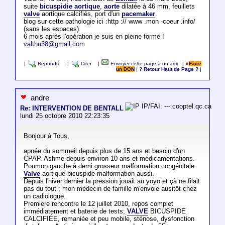
suite
bicuspidie aortique
,
aorte
dilatée à 46 mm, feuillets
valve
aortique calcifiés, port d'un
pacemaker
.
blog sur cette pathologie ici :http :// www .mon -coeur .info/
(sans les espaces)
6 mois après l'opération je suis en pleine forme !
valthu38@gmail.com
|
Répondre
|
Citer
|
Envoyer cette page à un ami
|
Faire
un DON
|
? Retour Haut de Page ?
|
andre
IP/FAI: ---.cooptel.qc.ca
Re: INTERVENTION DE BENTALL
lundi 25 octobre 2010 22:23:35
Bonjour à Tous,
apnée du sommeil depuis plus de 15 ans et besoin d'un
CPAP. Ashme depuis environ 10 ans et médicamentations.
Poumon gauche à demi grosseur malformation congénitale.
Valve
aortique bicuspide malformation aussi.
Depuis l'hiver dernier la pression jouait au yoyo et çà ne filait
pas du tout ; mon médecin de famille m'envoie ausitôt chez
un cadiologue.
Premiere rencontre le 12 juillet 2010, repos complet
immédiatement et baterie de tests;
VALVE
BICUSPIDE
CALCIFIÉE, remaniée et peu mobile, sténose, dysfonction