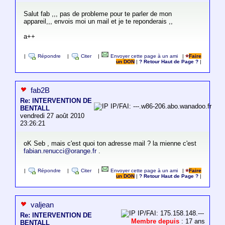
Salut fab ,,, pas de probleme pour te parler de mon
appareil,,, envois moi un mail et je te reponderais ,,
a++
|
Répondre
|
Citer
|
Envoyer cette page à un ami
|
Faire
un DON
|
? Retour Haut de Page ?
|
fab2B
Re: INTERVENTION DE
IP/FAI: ---.w86-206.abo.wanadoo.fr
BENTALL
vendredi 27 août 2010
23:26:21
oK Seb , mais c'est quoi ton adresse mail ? la mienne c'est
fabian.renucci@orange.fr
.
|
Répondre
|
Citer
|
Envoyer cette page à un ami
|
Faire
un DON
|
? Retour Haut de Page ?
|
valjean
IP/FAI: 175.158.148.---
Re: INTERVENTION DE
Membre depuis
: 17 ans
BENTALL