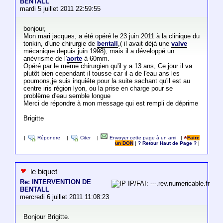
BENTALL
mardi 5 juillet 2011 22:59:55
bonjour,
Mon mari jacques, a été opéré le 23 juin 2011 à la clinique du
tonkin, d'une chirurgie de
bentall
,( il avait déjà une
valve
mécanique depuis juin 1998), mais il a développé un
anévrisme de l'
aorte
à 60mm.
Opéré par le même chirurgien qu'il y a 13 ans, Ce jour il va
plutôt bien cependant il tousse car il a de l'eau ans les
poumons,je suis inquiéte pour la suite sachant qu'il est au
centre iris région lyon, ou la prise en charge pour se
problème d'eau semble longue
Merci de répondre à mon message qui est rempli de déprime
Brigitte
|
Répondre
|
Citer
|
Envoyer cette page à un ami
|
Faire
un DON
|
? Retour Haut de Page ?
|
le biquet
Re: INTERVENTION DE
IP/FAI: ---.rev.numericable.fr
BENTALL
mercredi 6 juillet 2011 11:08:23
Bonjour Brigitte.