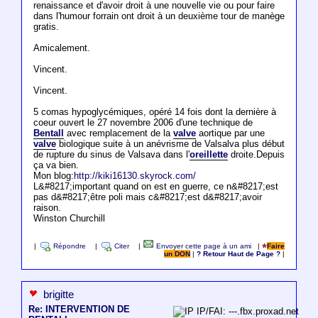
renaissance et d'avoir droit à une nouvelle vie ou pour faire
dans l'humour forrain ont droit à un deuxième tour de manège
gratis.
Amicalement.
Vincent.
Vincent.
5 comas hypoglycémiques, opéré 14 fois dont la dernière à
coeur ouvert le 27 novembre 2006 d'une technique de
Bentall
avec remplacement de la
valve
aortique par une
valve
biologique suite à un anévrisme de Valsalva plus début
de rupture du sinus de Valsava dans l'
oreillette
droite.Depuis
ça va bien.
Mon blog:
http://kiki16130.skyrock.com/
L&#8217;important quand on est en guerre, ce n&#8217;est
pas d&#8217;être poli mais c&#8217;est d&#8217;avoir
raison.
Winston Churchill
|
Répondre
|
Citer
|
Envoyer cette page à un ami
|
Faire
un DON
|
? Retour Haut de Page ?
|
brigitte
Re: INTERVENTION DE
IP/FAI: ---.fbx.proxad.net