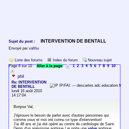
INTERVENTION DE BENTALL
Sujet du post :
Envoyé par
valthu
Liste des forums
Index du forum
Nouveau sujet
Page 8 sur 10
Aller à la page
:
1
2
3
4
5
6
7
8
9
10
phil
Re: INTERVENTION
IP/FAI: ---.descartes.adc.education.fr
DE BENTALL
lundi 16 août 2010
14:17:04
Bonjour Val,
J'éprouve le besoin de parler avec d'autres personnes qui
comme vous et moi ont connu ce type d'intervention!
J'ai 48 ans et j'ai été opéré au centre de cardiologie de Saint-
Denis d'un anévrisme aortique ! je porte une
valve
aortique