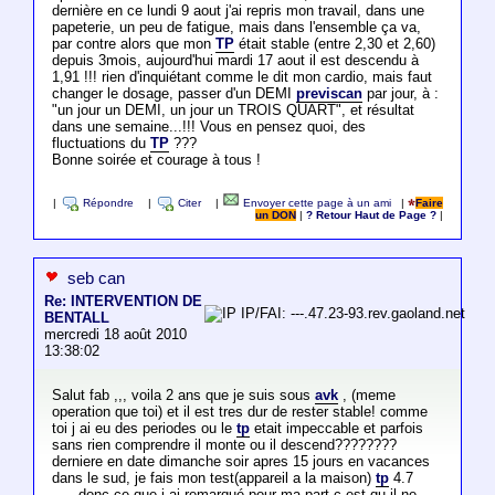
dernière en ce lundi 9 aout j'ai repris mon travail, dans une
papeterie, un peu de fatigue, mais dans l'ensemble ça va,
par contre alors que mon
TP
était stable (entre 2,30 et 2,60)
depuis 3mois, aujourd'hui mardi 17 aout il est descendu à
1,91 !!! rien d'inquiétant comme le dit mon cardio, mais faut
changer le dosage, passer d'un DEMI
previscan
par jour, à :
"un jour un DEMI, un jour un TROIS QUART", et résultat
dans une semaine...!!! Vous en pensez quoi, des
fluctuations du
TP
???
Bonne soirée et courage à tous !
|
Répondre
|
Citer
|
Envoyer cette page à un ami
|
Faire
un DON
|
? Retour Haut de Page ?
|
seb can
Re: INTERVENTION DE
IP/FAI: ---.47.23-93.rev.gaoland.net
BENTALL
mercredi 18 août 2010
13:38:02
Salut fab ,,, voila 2 ans que je suis sous
avk
, (meme
operation que toi) et il est tres dur de rester stable! comme
toi j ai eu des periodes ou le
tp
etait impeccable et parfois
sans rien comprendre il monte ou il descend????????
derniere en date dimanche soir apres 15 jours en vacances
dans le sud, je fais mon test(appareil a la maison)
tp
4.7
,,,,,,donc ce que j ai remarqué pour ma part c est qu il ne