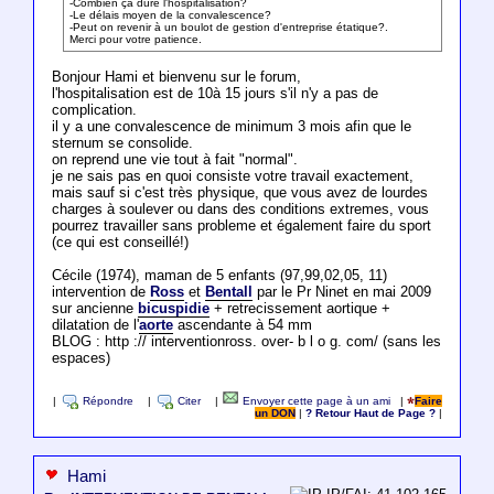
-Combien ça dure l'hospitalisation?
-Le délais moyen de la convalescence?
-Peut on revenir à un boulot de gestion d'entreprise étatique?.
Merci pour votre patience.
Bonjour Hami et bienvenu sur le forum,
l'hospitalisation est de 10à 15 jours s'il n'y a pas de
complication.
il y a une convalescence de minimum 3 mois afin que le
sternum se consolide.
on reprend une vie tout à fait "normal".
je ne sais pas en quoi consiste votre travail exactement,
mais sauf si c'est très physique, que vous avez de lourdes
charges à soulever ou dans des conditions extremes, vous
pourrez travailler sans probleme et également faire du sport
(ce qui est conseillé!)
Cécile (1974), maman de 5 enfants (97,99,02,05, 11)
intervention de
Ross
et
Bentall
par le Pr Ninet en mai 2009
sur ancienne
bicuspidie
+ retrecissement aortique +
dilatation de l'
aorte
ascendante à 54 mm
BLOG : http :// interventionross. over- b l o g. com/ (sans les
espaces)
|
Répondre
|
Citer
|
Envoyer cette page à un ami
|
Faire
un DON
|
? Retour Haut de Page ?
|
Hami