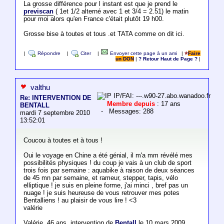
La grosse différence pour l instant est que je prend le
previscan
( 1et 1/2 alterné avec 1 et 3/4 = 2.51) le matin
pour moi alors qu'en France c'était plutôt 19 h00.
Grosse bise à toutes et tous .et TATA comme on dit ici.
|
Répondre
|
Citer
|
Envoyer cette page à un ami
|
Faire
un DON
|
? Retour Haut de Page ?
|
valthu
IP/FAI: ---.w90-27.abo.wanadoo.fr
Re: INTERVENTION DE
Membre depuis
: 17 ans
BENTALL
- Messages: 288
mardi 7 septembre 2010
13:52:01
Coucou à toutes et à tous !
Oui le voyage en Chine a été génial, il m'a mm révélé mes
possibilités physiques ! du coup je vais à un club de sport
trois fois par semaine : aquabike à raison de deux séances
de 45 mn par semaine, et rameur, stepper, tapis, vélo
elliptique ! je suis en pleine forme, j'ai minci , bref pas un
nuage ! je suis heureuse de vous retrouver mes potes
Bentalliens ! au plaisir de vous lire ! <3
valérie
Valérie, 46 ans, intervention de
Bentall
le 10 mars 2009,