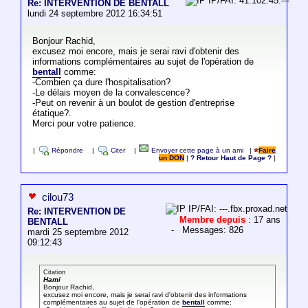
IP/FAI: 41.102.45.---
Re: INTERVENTION DE BENTALL
lundi 24 septembre 2012 16:34:51
Bonjour Rachid,
excusez moi encore, mais je serai ravi d'obtenir des
informations complémentaires au sujet de l'opération de
bentall
comme:
-Combien ça dure l'hospitalisation?
-Le délais moyen de la convalescence?
-Peut on revenir à un boulot de gestion d'entreprise
étatique?.
Merci pour votre patience.
|
Répondre
|
Citer
|
Envoyer cette page à un ami
|
Faire
un DON
|
? Retour Haut de Page ?
|
cilou73
IP/FAI: ---.fbx.proxad.net
Re: INTERVENTION DE
Membre depuis
: 17 ans
BENTALL
- Messages: 826
mardi 25 septembre 2012
09:12:43
Citation
Hami
Bonjour Rachid,
excusez moi encore, mais je serai ravi d'obtenir des informations
complémentaires au sujet de l'opération de
bentall
comme: