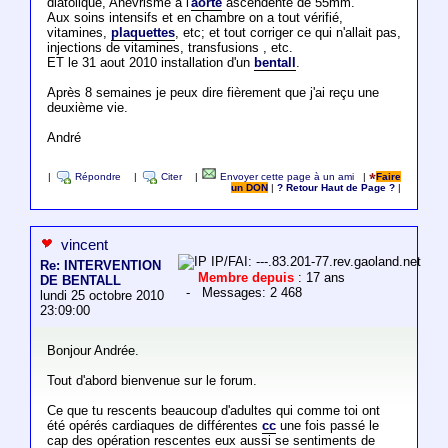
diatolique, Anévrisme à l'
aorte
ascendente de 55mm.
Aux soins intensifs et en chambre on a tout vérifié,
vitamines,
plaquettes
, etc; et tout corriger ce qui n'allait pas,
injections de vitamines, transfusions , etc.
ET le 31 aout 2010 installation d'un
bentall
.
Après 8 semaines je peux dire fièrement que j'ai reçu une
deuxième vie.
André
|
Répondre
|
Citer
|
Envoyer cette page à un ami
|
Faire
un DON
|
? Retour Haut de Page ?
|
vincent
IP/FAI: ---.83.201-77.rev.gaoland.net
Re: INTERVENTION
Membre depuis
: 17 ans
DE BENTALL
- Messages: 2 468
lundi 25 octobre 2010
23:09:00
Bonjour Andrée.
Tout d'abord bienvenue sur le forum.
Ce que tu rescents beaucoup d'adultes qui comme toi ont
été opérés cardiaques de différentes
cc
une fois passé le
cap des opération rescentes eux aussi se sentiments de