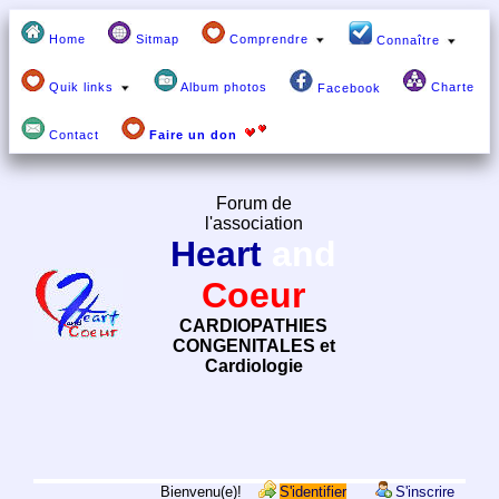
Home
Sitmap
Comprendre
Connaître
Quik links
Album photos
Charte
Facebook
Contact
Faire un don
Forum de
l'association
Heart
and
Coeur
CARDIOPATHIES
CONGENITALES et
Cardiologie
Bienvenu(e)!
S'identifier
S'inscrire