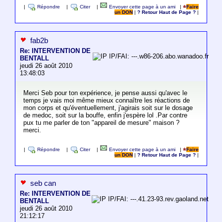
|
Répondre
|
Citer
|
Envoyer cette page à un ami
|
Faire
un DON
|
? Retour Haut de Page ?
|
fab2b
Re: INTERVENTION DE
IP/FAI: ---.w86-206.abo.wanadoo.fr
BENTALL
jeudi 26 août 2010
13:48:03
Merci Seb pour ton expérience, je pense aussi qu'avec le
temps je vais moi même mieux connaître les réactions de
mon corps et qu'éventuellement, j'agirais soit sur le dosage
de medoc, soit sur la bouffe, enfin j'espère lol .Par contre
pux tu me parler de ton "appareil de mesure" maison ?
merci.
|
Répondre
|
Citer
|
Envoyer cette page à un ami
|
Faire
un DON
|
? Retour Haut de Page ?
|
seb can
Re: INTERVENTION DE
IP/FAI: ---.41.23-93.rev.gaoland.net
BENTALL
jeudi 26 août 2010
21:12:17