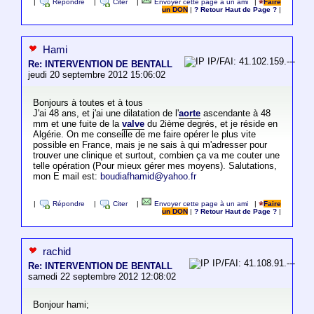
|
Répondre
|
Citer
|
Envoyer cette page à un ami
|
Faire
un DON
|
? Retour Haut de Page ?
|
Hami
IP/FAI: 41.102.159.---
Re: INTERVENTION DE BENTALL
jeudi 20 septembre 2012 15:06:02
Bonjours à toutes et à tous
J'ai 48 ans, et j'ai une dilatation de l'
aorte
ascendante à 48
mm et une fuite de la
valve
du 2ième degrés, et je réside en
Algérie. On me conseille de me faire opérer le plus vite
possible en France, mais je ne sais à qui m'adresser pour
trouver une clinique et surtout, combien ça va me couter une
telle opération (Pour mieux gérer mes moyens). Salutations,
mon E mail est:
boudiafhamid@yahoo.fr
|
Répondre
|
Citer
|
Envoyer cette page à un ami
|
Faire
un DON
|
? Retour Haut de Page ?
|
rachid
IP/FAI: 41.108.91.---
Re: INTERVENTION DE BENTALL
samedi 22 septembre 2012 12:08:02
Bonjour hami;