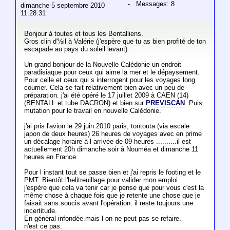
- Messages: 8
dimanche 5 septembre 2010
11:28:31
Bonjour à toutes et tous les Bentalliens.
Gros clin d'½il à Valérie (j'espère que tu as bien profité de ton
escapade au pays du soleil levant).
Un grand bonjour de la Nouvelle Calédonie un endroit
paradisiaque pour ceux qui aime la mer et le dépaysement.
Pour celle et ceux qui s interrogent pour les voyages long
courrier. Cela se fait relativement bien avec un peu de
préparation. j'ai été opéré le 17 juillet 2009 à CAEN (14)
(BENTALL et tube DACRON) et bien sur
PREVISCAN
. Puis
mutation pour le travail en nouvelle Calédonie.
j'ai pris l'avion le 29 juin 2010 paris, tontouta (via escale
japon de deux heures) 26 heures de voyages avec en prime
un décalage horaire à l arrivée de 09 heures ..........il est
actuellement 20h dimanche soir à Nouméa et dimanche 11
heures en France.
Pour l instant tout se passe bien et j'ai repris le footing et le
PMT. Bientôt l'helitreuillage pour valider mon emploi.
j'espère que cela va tenir car je pense que pour vous c'est la
même chose à chaque fois que je retente une chose que je
faisait sans soucis avant l'opération. il reste toujours une
incertitude.
En général infondée.mais l on ne peut pas se refaire.
n'est ce pas.