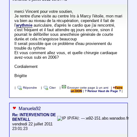
merci Vincent pour votre soutien,
Je rentre d'une visite au centre Iris à Marcy l'étoile, mon mari
va bien au niveau de la récupération, cependant il fait de
l'
arythmie
auriculaire, d'après le cardio que j'ai rencontré,
c'est fréquent et il faut attendre qq jours encore, sinon il
pourrait le défibriller sous anesthésie générale de courte
durée.et cela m'angoisse beaucoup
Il serait possible que ce problème d'eau proviennent du
trouble du rythme
Et vous comment allez vous, et quelle chirurgie cardiaque
avez-vous subi en 2006?
Cordialement
Brigitte
|
Répondre
|
Citer
|
Envoyer cette page à un ami
|
Faire
un DON
|
? Retour Haut de Page ?
|
Manuela92
Re: INTERVENTION DE
IP/FAI: ---.w92-151.abo.wanadoo.fr
BENTALL
vendredi 22 juillet 2011
23:01:23