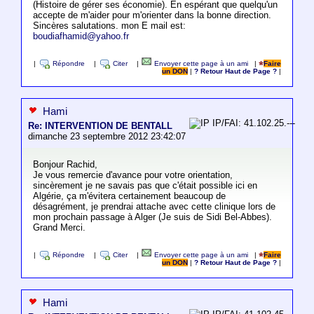
(Histoire de gérer ses économie). En espérant que quelqu'un
accepte de m'aider pour m'orienter dans la bonne direction.
Sincères salutations. mon E mail est:
boudiafhamid@yahoo.fr
|
Répondre
|
Citer
|
Envoyer cette page à un ami
|
Faire
un DON
|
? Retour Haut de Page ?
|
Hami
IP/FAI: 41.102.25.---
Re: INTERVENTION DE BENTALL
dimanche 23 septembre 2012 23:42:07
Bonjour Rachid,
Je vous remercie d'avance pour votre orientation,
sincèrement je ne savais pas que c'était possible ici en
Algérie, ça m'évitera certainement beaucoup de
désagrément, je prendrai attache avec cette clinique lors de
mon prochain passage à Alger (Je suis de Sidi Bel-Abbes).
Grand Merci.
|
Répondre
|
Citer
|
Envoyer cette page à un ami
|
Faire
un DON
|
? Retour Haut de Page ?
|
Hami