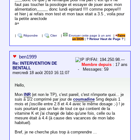
faut pas toucher la posologie et essayer de jouer avec mon
alimentation,,,,,,,,, donc lundi epinard !!!! comme popeye!!!
et hier j ai refais mon test et mon taux etait a 3.5 , voila pour
la petite anectode
a+
|
Répondre
|
Citer
|
Envoyer cette page à un ami
|
Faire
un DON
|
? Retour Haut de Page ?
|
ben1999
IP/FAI: 194.250.98.---
Re: INTERVENTION DE
Membre depuis
: 17 ans
BENTALL
- Messages: 59
mercredi 18 août 2010 16:11:07
Hello,
Mon
INR
(et non le TP), c'est pareil, c'est n'importe quoi... je
suis à 1/2 comprimé par jour de
coumadine
5mg depuis 1
mois et j'oscille entre 2.8 et 4.4 avec le même dosage ;-) ! je
suis pourtant pas un fan de tout ce qui contient de la
vitamine K et j'ai changé de labo qu'une fois, celle ou la
mesure était à 4.4 (à cause des vacances de mon labo
habituel).
Bref, je ne cherche plus trop à comprendre ...