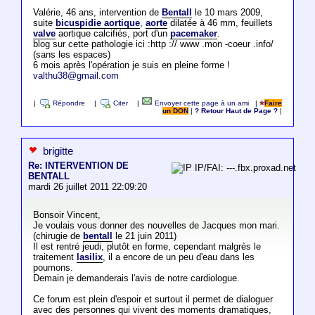
Valérie, 46 ans, intervention de
Bentall
le 10 mars 2009,
suite
bicuspidie aortique
,
aorte
dilatée à 46 mm, feuillets
valve
aortique calcifiés, port d'un
pacemaker
.
blog sur cette pathologie ici :http :// www .mon -coeur .info/
(sans les espaces)
6 mois après l'opération je suis en pleine forme !
valthu38@gmail.com
|
Répondre
|
Citer
|
Envoyer cette page à un ami
|
Faire
un DON
|
? Retour Haut de Page ?
|
brigitte
Re: INTERVENTION DE
IP/FAI: ---.fbx.proxad.net
BENTALL
mardi 26 juillet 2011 22:09:20
Bonsoir Vincent,
Je voulais vous donner des nouvelles de Jacques mon mari.
(chirugie de
bentall
le 21 juin 2011)
Il est rentré jeudi, plutôt en forme, cependant malgrès le
traitement
lasilix
, il a encore de un peu d'eau dans les
poumons.
Demain je demanderais l'avis de notre cardiologue.
Ce forum est plein d'espoir et surtout il permet de dialoguer
avec des personnes qui vivent des moments dramatiques,