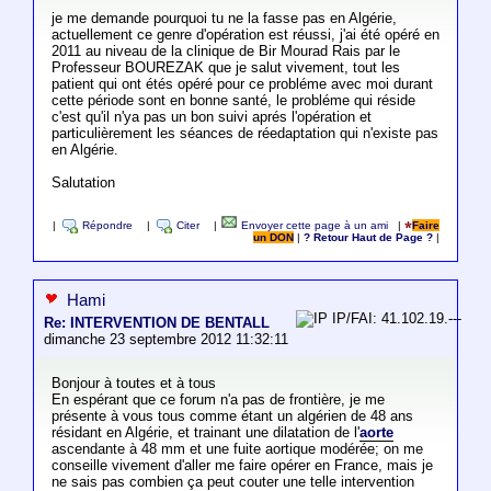
je me demande pourquoi tu ne la fasse pas en Algérie,
actuellement ce genre d'opération est réussi, j'ai été opéré en
2011 au niveau de la clinique de Bir Mourad Rais par le
Professeur BOUREZAK que je salut vivement, tout les
patient qui ont étés opéré pour ce probléme avec moi durant
cette période sont en bonne santé, le probléme qui réside
c'est qu'il n'ya pas un bon suivi aprés l'opération et
particulièrement les séances de réedaptation qui n'existe pas
en Algérie.
Salutation
|
Répondre
|
Citer
|
Envoyer cette page à un ami
|
Faire
un DON
|
? Retour Haut de Page ?
|
Hami
IP/FAI: 41.102.19.---
Re: INTERVENTION DE BENTALL
dimanche 23 septembre 2012 11:32:11
Bonjour à toutes et à tous
En espérant que ce forum n'a pas de frontière, je me
présente à vous tous comme étant un algérien de 48 ans
résidant en Algérie, et trainant une dilatation de l'
aorte
ascendante à 48 mm et une fuite aortique modérée; on me
conseille vivement d'aller me faire opérer en France, mais je
ne sais pas combien ça peut couter une telle intervention