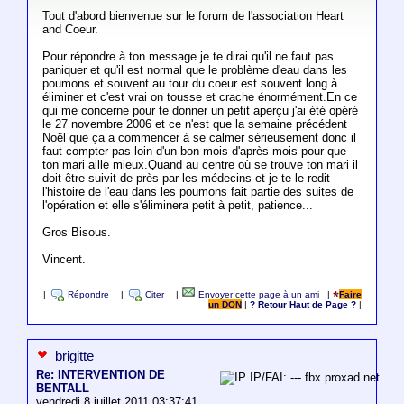
Tout d'abord bienvenue sur le forum de l'association Heart
and Coeur.
Pour répondre à ton message je te dirai qu'il ne faut pas
paniquer et qu'il est normal que le problème d'eau dans les
poumons et souvent au tour du coeur est souvent long à
éliminer et c'est vrai on tousse et crache énormément.En ce
qui me concerne pour te donner un petit aperçu j'ai été opéré
le 27 novembre 2006 et ce n'est que la semaine précédent
Noël que ça a commencer à se calmer sérieusement donc il
faut compter pas loin d'un bon mois d'après mois pour que
ton mari aille mieux.Quand au centre où se trouve ton mari il
doit être suivit de près par les médecins et je te le redit
l'histoire de l'eau dans les poumons fait partie des suites de
l'opération et elle s'éliminera petit à petit, patience...
Gros Bisous.
Vincent.
|
Répondre
|
Citer
|
Envoyer cette page à un ami
|
Faire
un DON
|
? Retour Haut de Page ?
|
brigitte
Re: INTERVENTION DE
IP/FAI: ---.fbx.proxad.net
BENTALL
vendredi 8 juillet 2011 03:37:41