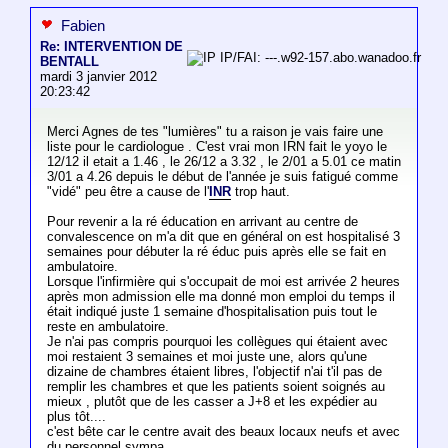
Fabien
Re: INTERVENTION DE
IP/FAI: ---.w92-157.abo.wanadoo.fr
BENTALL
mardi 3 janvier 2012
20:23:42
Merci Agnes de tes "lumières" tu a raison je vais faire une
liste pour le cardiologue . C'est vrai mon IRN fait le yoyo le
12/12 il etait a 1.46 , le 26/12 a 3.32 , le 2/01 a 5.01 ce matin
3/01 a 4.26 depuis le début de l'année je suis fatigué comme
"vidé" peu être a cause de l'
INR
trop haut.
Pour revenir a la ré éducation en arrivant au centre de
convalescence on m'a dit que en général on est hospitalisé 3
semaines pour débuter la ré éduc puis après elle se fait en
ambulatoire.
Lorsque l'infirmière qui s'occupait de moi est arrivée 2 heures
après mon admission elle ma donné mon emploi du temps il
était indiqué juste 1 semaine d'hospitalisation puis tout le
reste en ambulatoire.
Je n'ai pas compris pourquoi les collègues qui étaient avec
moi restaient 3 semaines et moi juste une, alors qu'une
dizaine de chambres étaient libres, l'objectif n'ai t'il pas de
remplir les chambres et que les patients soient soignés au
mieux , plutôt que de les casser a J+8 et les expédier au
plus tôt....
c'est bête car le centre avait des beaux locaux neufs et avec
du personnel sympa.