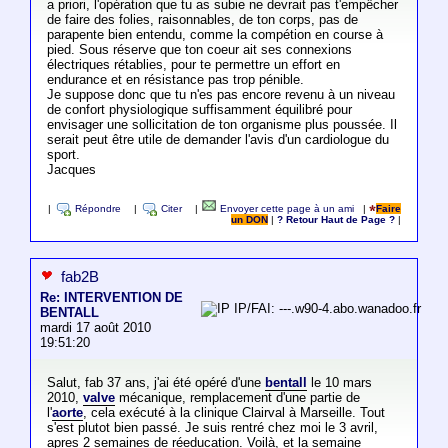
a priori, l'opération que tu as subie ne devrait pas t'empêcher
de faire des folies, raisonnables, de ton corps, pas de
parapente bien entendu, comme la compétion en course à
pied. Sous réserve que ton coeur ait ses connexions
électriques rétablies, pour te permettre un effort en
endurance et en résistance pas trop pénible.
Je suppose donc que tu n'es pas encore revenu à un niveau
de confort physiologique suffisamment équilibré pour
envisager une sollicitation de ton organisme plus poussée. Il
serait peut être utile de demander l'avis d'un cardiologue du
sport.
Jacques
|
Répondre
|
Citer
|
Envoyer cette page à un ami
|
Faire
un DON
|
? Retour Haut de Page ?
|
fab2B
Re: INTERVENTION DE
IP/FAI: ---.w90-4.abo.wanadoo.fr
BENTALL
mardi 17 août 2010
19:51:20
Salut, fab 37 ans, j'ai été opéré d'une
bentall
le 10 mars
2010,
valve
mécanique, remplacement d'une partie de
l'
aorte
, cela exécuté à la clinique Clairval à Marseille. Tout
s'est plutot bien passé. Je suis rentré chez moi le 3 avril,
apres 2 semaines de réeducation. Voilà, et la semaine