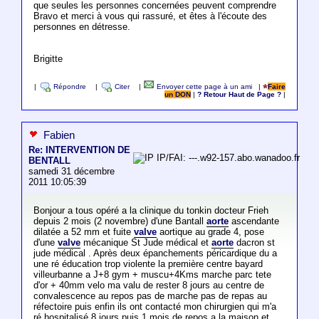
que seules les personnes concernées peuvent comprendre
Bravo et merci à vous qui rassuré, et êtes à l'écoute des
personnes en détresse.
Brigitte
|
Répondre
|
Citer
|
Envoyer cette page à un ami
|
Faire
un DON
|
? Retour Haut de Page ?
|
Fabien
Re: INTERVENTION DE
IP/FAI: ---.w92-157.abo.wanadoo.fr
BENTALL
samedi 31 décembre
2011 10:05:39
Bonjour a tous opéré a la clinique du tonkin docteur Frieh
depuis 2 mois (2 novembre) d'une Bantall
aorte
ascendante
dilatée a 52 mm et fuite
valve
aortique au grade 4, pose
d'une
valve
mécanique St Jude médical et
aorte
dacron st
jude médical . Après deux épanchements péricardique du a
une ré éducation trop violente la première centre bayard
villeurbanne a J+8 gym + muscu+4Kms marche parc tete
d'or + 40mm velo ma valu de rester 8 jours au centre de
convalescence au repos pas de marche pas de repas au
réfectoire puis enfin ils ont contacté mon chirurgien qui m'a
ré hospitalisé 8 jours puis 1 mois de repos a la maison et