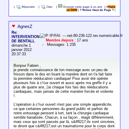
|
Répondre
|
Citer
|
Envoyer cette page à un ami
|
Faire
un DON
|
? Retour Haut de Page ?
|
AgnesZ
Re:
IP/FAI: ---.net-80-236-122.rev.numericable.fr
INTERVENTION
Membre depuis
: 17 ans
DE BENTALL
- Messages: 1 235
dimanche 1
janvier 2012
20:37:33
Bonjour Fabien ,
je prends connaissance de ton message avec un peu de
frisson dans le dos en lisant la manière dont on t'a fait faire
ta première rééducation cardiaque! Pour avoir été opérée
plusieurs fois à c½ur ouvert et aussi après ma greffe il y a
plus de quatre ans, j'ai chaque fois fais des rééducations
cardiaques, mais jamais de cette manière forcée et violente
!.
L'opération à c½ur ouvert n'est pas une simple appendicite,
ce que certaines personnes du grand public et parfois de
notre entourage pensent à tort, tant la chirurgie cardiaque
semble banalisée. Chacun, à sa façon , réagit différemment,
mais ceux qui sont passés par là, s&#8217;ils sont sincères,
te diront que c&#8217;est un traumatisme pour le corps dont