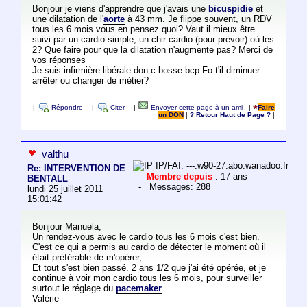
Bonjour je viens d'apprendre que j'avais une
bicuspidie
et
une dilatation de l'
aorte
à 43 mm. Je flippe souvent, un RDV
tous les 6 mois vous en pensez quoi? Vaut il mieux être
suivi par un cardio simple, un chir cardio (pour prévoir) où les
2? Que faire pour que la dilatation n'augmente pas? Merci de
vos réponses
Je suis infirmière libérale don c bosse bcp Fo t'il diminuer
arrêter ou changer de métier?
|
Répondre
|
Citer
|
Envoyer cette page à un ami
|
Faire
un DON
|
? Retour Haut de Page ?
|
valthu
IP/FAI: ---.w90-27.abo.wanadoo.fr
Re: INTERVENTION DE
Membre depuis
: 17 ans
BENTALL
- Messages: 288
lundi 25 juillet 2011
15:01:42
Bonjour Manuela,
Un rendez-vous avec le cardio tous les 6 mois c'est bien.
C'est ce qui a permis au cardio de détecter le moment où il
était préférable de m'opérer,
Et tout s'est bien passé. 2 ans 1/2 que j'ai été opérée, et je
continue à voir mon cardio tous les 6 mois, pour surveiller
surtout le réglage du
pacemaker
.
Valérie