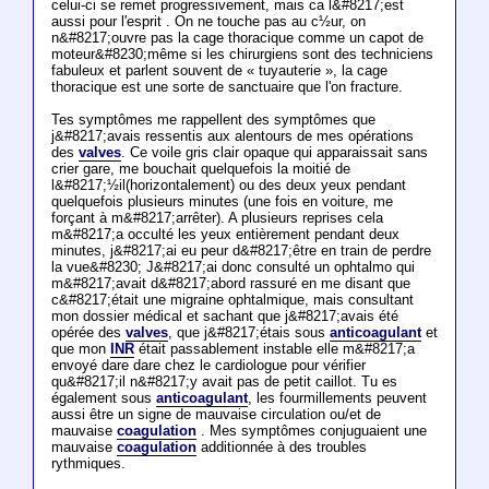
celui-ci se remet progressivement, mais ca l&#8217;est
aussi pour l'esprit . On ne touche pas au c½ur, on
n&#8217;ouvre pas la cage thoracique comme un capot de
moteur&#8230;même si les chirurgiens sont des techniciens
fabuleux et parlent souvent de « tuyauterie », la cage
thoracique est une sorte de sanctuaire que l'on fracture.
Tes symptômes me rappellent des symptômes que
j&#8217;avais ressentis aux alentours de mes opérations
des
valves
. Ce voile gris clair opaque qui apparaissait sans
crier gare, me bouchait quelquefois la moitié de
l&#8217;½il(horizontalement) ou des deux yeux pendant
quelquefois plusieurs minutes (une fois en voiture, me
forçant à m&#8217;arrêter). A plusieurs reprises cela
m&#8217;a occulté les yeux entièrement pendant deux
minutes, j&#8217;ai eu peur d&#8217;être en train de perdre
la vue&#8230; J&#8217;ai donc consulté un ophtalmo qui
m&#8217;avait d&#8217;abord rassuré en me disant que
c&#8217;était une migraine ophtalmique, mais consultant
mon dossier médical et sachant que j&#8217;avais été
opérée des
valves
, que j&#8217;étais sous
anticoagulant
et
que mon
INR
était passablement instable elle m&#8217;a
envoyé dare dare chez le cardiologue pour vérifier
qu&#8217;il n&#8217;y avait pas de petit caillot. Tu es
également sous
anticoagulant
, les fourmillements peuvent
aussi être un signe de mauvaise circulation ou/et de
mauvaise
coagulation
. Mes symptômes conjuguaient une
mauvaise
coagulation
additionnée à des troubles
rythmiques.