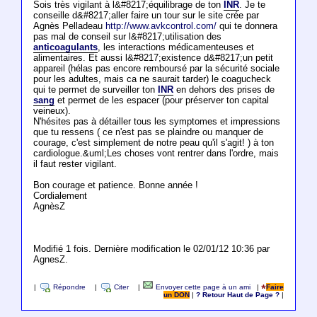
Sois très vigilant à l&#8217;équilibrage de ton
INR
. Je te
conseille d&#8217;aller faire un tour sur le site crée par
Agnès Pelladeau
http://www.avkcontrol.com/
qui te donnera
pas mal de conseil sur l&#8217;utilisation des
anticoagulants
, les interactions médicamenteuses et
alimentaires. Et aussi l&#8217;existence d&#8217;un petit
appareil (hélas pas encore remboursé par la sécurité sociale
pour les adultes, mais ca ne saurait tarder) le coagucheck
qui te permet de surveiller ton
INR
en dehors des prises de
sang
et permet de les espacer (pour préserver ton capital
veineux).
N'hésites pas à détailler tous les symptomes et impressions
que tu ressens ( ce n'est pas se plaindre ou manquer de
courage, c'est simplement de notre peau qu'il s'agit! ) à ton
cardiologue.&uml;Les choses vont rentrer dans l'ordre, mais
il faut rester vigilant.
Bon courage et patience. Bonne année !
Cordialement
AgnèsZ
Modifié 1 fois. Dernière modification le 02/01/12 10:36 par
AgnesZ.
|
Répondre
|
Citer
|
Envoyer cette page à un ami
|
Faire
un DON
|
? Retour Haut de Page ?
|