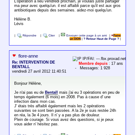
L'opération a lieu vendredi prochain, je voulais juste partager
ma peur avec quelqu'un. il est affaibli parce qu'il est aux gros
antibiotiques depuis des semaines. aidez-moi quelqu'un.
Hélène B.
Lévis
|
Répondre
|
Citer
|
Envoyer cette page à un ami
|
Faire
un DON
|
? Retour Haut de Page ?
|
flore-anne
IP/FAI: ---.fbx.proxad.net
Re: INTERVENTION DE
Membre depuis
: 17 ans
BENTALL
- Messages: 1 928
vendredi 27 avril 2012 11:40:51
Bonjour Hélène,
Je n'ai pas eu de
Bentall
mais j'ai eu 3 opérations en peu de
temps également (6 mois) en 2008. Pas à cause d' une
infection dans mon cas.
J' étais très affaibli également mais les 2 opérations
suivantes se sont bien passées. A la 2e je suis restée 24h
en réa, la 3e 4 jours. Il n' y a pas plus de douleur.
Plein de courage. Si vous avez des questions, si je peux
vous aider n' hésitez pas.