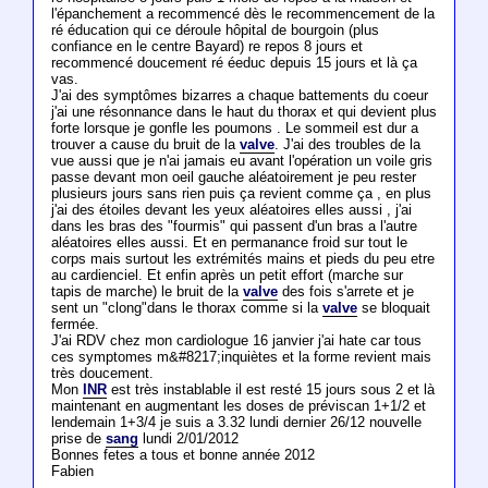
l'épanchement a recommencé dès le recommencement de la
ré éducation qui ce déroule hôpital de bourgoin (plus
confiance en le centre Bayard) re repos 8 jours et
recommencé doucement ré éeduc depuis 15 jours et là ça
vas.
J'ai des symptômes bizarres a chaque battements du coeur
j'ai une résonnance dans le haut du thorax et qui devient plus
forte lorsque je gonfle les poumons . Le sommeil est dur a
trouver a cause du bruit de la
valve
. J'ai des troubles de la
vue aussi que je n'ai jamais eu avant l'opération un voile gris
passe devant mon oeil gauche aléatoirement je peu rester
plusieurs jours sans rien puis ça revient comme ça , en plus
j'ai des étoiles devant les yeux aléatoires elles aussi , j'ai
dans les bras des "fourmis" qui passent d'un bras a l'autre
aléatoires elles aussi. Et en permanance froid sur tout le
corps mais surtout les extrémités mains et pieds du peu etre
au cardienciel. Et enfin après un petit effort (marche sur
tapis de marche) le bruit de la
valve
des fois s'arrete et je
sent un "clong"dans le thorax comme si la
valve
se bloquait
fermée.
J'ai RDV chez mon cardiologue 16 janvier j'ai hate car tous
ces symptomes m&#8217;inquiètes et la forme revient mais
très doucement.
Mon
INR
est très instablable il est resté 15 jours sous 2 et là
maintenant en augmentant les doses de préviscan 1+1/2 et
lendemain 1+3/4 je suis a 3.32 lundi dernier 26/12 nouvelle
prise de
sang
lundi 2/01/2012
Bonnes fetes a tous et bonne année 2012
Fabien