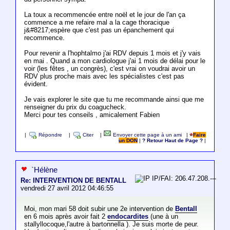
La toux a recommencée entre noël et le jour de l'an ça
commence a me refaire mal a la cage thoracique
j&#8217;espère que c'est pas un épanchement qui
recommence.
Pour revenir a l'hophtalmo j'ai RDV depuis 1 mois et j'y vais
en mai . Quand a mon cardiologue j'ai 1 mois de délai pour le
voir (les fêtes , un congrès), c'est vrai on voudrai avoir un
RDV plus proche mais avec les spécialistes c'est pas
évident.
Je vais explorer le site que tu me recommande ainsi que me
renseigner du prix du coagucheck.
Merci pour tes conseils , amicalement Fabien
|
Répondre
|
Citer
|
Envoyer cette page à un ami
|
Faire
un DON
|
? Retour Haut de Page ?
|
`Hélène
IP/FAI: 206.47.208.---
Re: INTERVENTION DE BENTALL
vendredi 27 avril 2012 04:46:55
Moi, mon mari 58 doit subir une 2e intervention de
Bentall
en 6 mois après avoir fait 2
endocardites
(une à un
stallyllocoque,l'autre à bartonnella ). Je suis morte de peur.