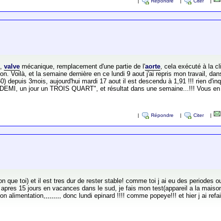
|
Répondre
|
Citer
|
0,
valve
mécanique, remplacement d'une partie de l'
aorte
, cela exécuté à la cl
on. Voilà, et la semaine dernière en ce lundi 9 aout j'ai repris mon travail, d
,60) depuis 3mois, aujourd'hui mardi 17 aout il est descendu à 1,91 !!! rien d'
un DEMI, un jour un TROIS QUART", et résultat dans une semaine...!!! Vous en
|
Répondre
|
Citer
|
 que toi) et il est tres dur de rester stable! comme toi j ai eu des periodes o
apres 15 jours en vacances dans le sud, je fais mon test(appareil a la maiso
 alimentation,,,,,,,,, donc lundi epinard !!!! comme popeye!!! et hier j ai refai