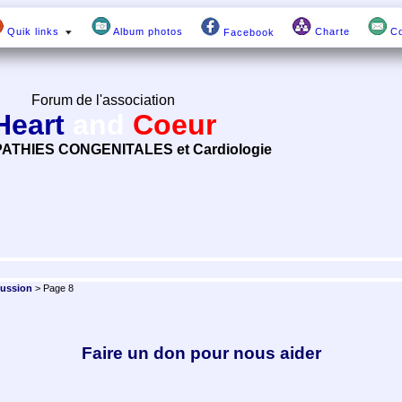
Quik links
Album photos
Charte
Co
Facebook
Forum de l'association
Heart
and
Coeur
ATHIES CONGENITALES et Cardiologie
cussion
> Page 8
Faire un don pour nous aider