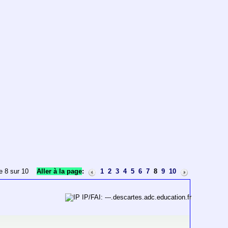
e 8 sur 10
Aller à la page
:
1
2
3
4
5
6
7
8
9
10
IP/FAI: ---.descartes.adc.education.fr