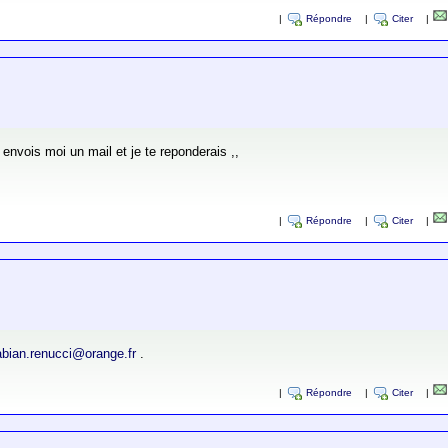
|
Répondre
|
Citer
|
 envois moi un mail et je te reponderais ,,
|
Répondre
|
Citer
|
abian.renucci@orange.fr
.
|
Répondre
|
Citer
|