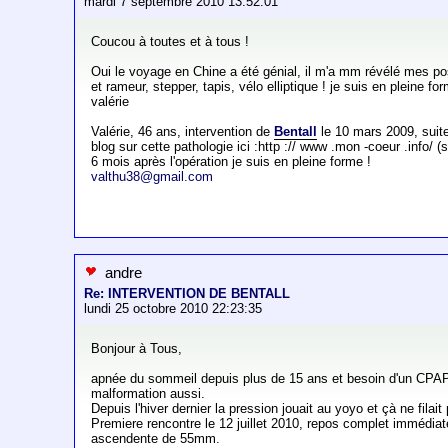
mardi 7 septembre 2010 13:52:01
Coucou à toutes et à tous !
Oui le voyage en Chine a été génial, il m'a mm révélé mes po
et rameur, stepper, tapis, vélo elliptique ! je suis en pleine f
valérie
Valérie, 46 ans, intervention de
Bentall
le 10 mars 2009, sui
blog sur cette pathologie ici :http :// www .mon -coeur .info/ 
6 mois après l'opération je suis en pleine forme !
valthu38@gmail.com
andre
Re: INTERVENTION DE BENTALL
lundi 25 octobre 2010 22:23:35
Bonjour à Tous,
apnée du sommeil depuis plus de 15 ans et besoin d'un CPA
malformation aussi.
Depuis l'hiver dernier la pression jouait au yoyo et çà ne fil
Premiere rencontre le 12 juillet 2010, repos complet immédiat
ascendente de 55mm.