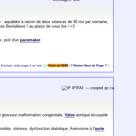
ine : aquabike à raison de deux séances de 45 mn par semaine,
es Bentalliens ! au plaisir de vous lire ! <3
s, port d'un
pacemaker
.
Envoyer cette page à un ami
|
Faire un DON
|
? Retour Haut de Page ?
|
IP/FAI: ---.cooptel.qc.ca
 grosseur malformation congénitale.
Valve
aortique bicuspide
le, sténose, dysfonction diatolique, Anévrisme à l'
aorte