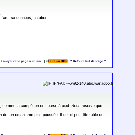
.
 l'arc, randonnées, natation.
Envoyer cette page à un ami
|
Faire un DON
|
? Retour Haut de Page ?
|
IP/FAI: ---.w92-140.abo.wanadoo.fr
endu, comme la compétion en course à pied. Sous réserve que
 de ton organisme plus poussée. Il serait peut être utile de