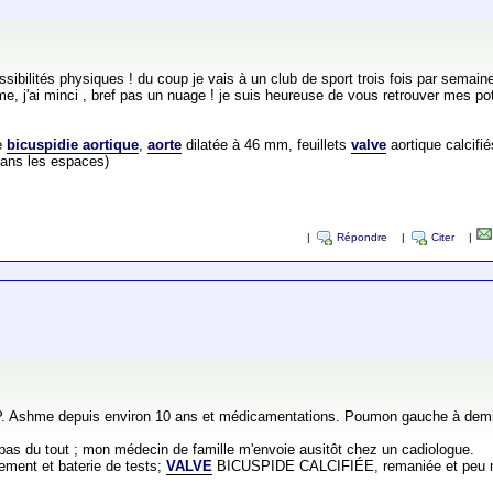
ssibilités physiques ! du coup je vais à un club de sport trois fois par sema
orme, j'ai minci , bref pas un nuage ! je suis heureuse de vous retrouver mes pot
te
bicuspidie aortique
,
aorte
dilatée à 46 mm, feuillets
valve
aortique calcifié
(sans les espaces)
|
Répondre
|
Citer
|
P. Ashme depuis environ 10 ans et médicamentations. Poumon gauche à demi
ait pas du tout ; mon médecin de famille m'envoie ausitôt chez un cadiologue.
ement et baterie de tests;
VALVE
BICUSPIDE CALCIFIÉE, remaniée et peu mobi