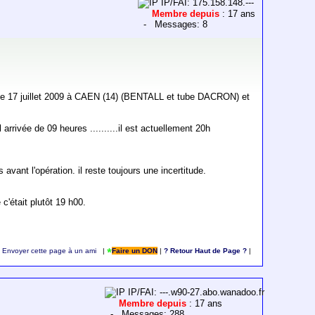
IP/FAI: 175.158.148.---
Membre depuis
: 17 ans
- Messages: 8
éré le 17 juillet 2009 à CAEN (14) (BENTALL et tube DACRON) et
arrivée de 09 heures ..........il est actuellement 20h
vant l'opération. il reste toujours une incertitude.
c'était plutôt 19 h00.
Envoyer cette page à un ami
|
Faire un DON
|
? Retour Haut de Page ?
|
IP/FAI: ---.w90-27.abo.wanadoo.fr
Membre depuis
: 17 ans
- Messages: 288