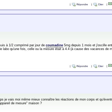
|
Répondre
|
Citer
|
je suis à 1/2 comprimé par jour de
coumadine
5mg depuis 1 mois et j'oscille en
 de labo qu'une fois, celle ou la mesure était à 4.4 (à cause des vacances de m
|
Répondre
|
Citer
|
ps je vais moi même mieux connaître les réactions de mon corps et qu'éventuel
 "appareil de mesure" maison ?