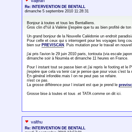
valjean
Re: INTERVENTION DE BENTALL
dimanche 5 septembre 2010 11:28:31
Bonjour à toutes et tous les Bentalliens.
Gros clin d'½il à Valérie (j'espère que tu as bien profité de t
Un grand bonjour de la Nouvelle Calédonie un endroit paradis
Pour celle et ceux qui s interrogent pour les voyages long co
bien sur
PREVISCAN
. Puis mutation pour le travail en nouve
j'ai pris l'avion le 29 juin 2010 paris, tontouta (via escale j
dimanche soir à Nouméa et dimanche 11 heures en France.
Pour l instant tout se passe bien et j'ai repris le footing et le
j'espère que cela va tenir car je pense que pour vous c'est la
En général infondée.mais l on ne peut pas se refaire.
n'est ce pas.
La grosse différence pour l instant est que je prend le
previs
Grosse bise à toutes et tous .et TATA comme on dit ici.
valthu
Re: INTERVENTION DE BENTALL