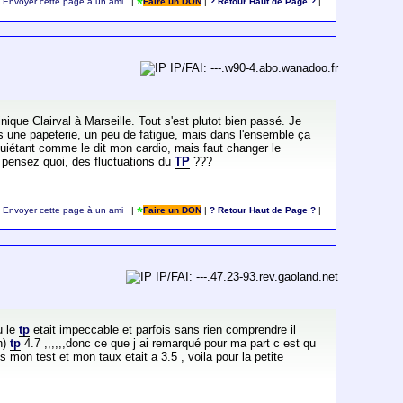
Envoyer cette page à un ami
|
Faire un DON
|
? Retour Haut de Page ?
|
IP/FAI: ---.w90-4.abo.wanadoo.fr
inique Clairval à Marseille. Tout s'est plutot bien passé. Je
ans une papeterie, un peu de fatigue, mais dans l'ensemble ça
inquiétant comme le dit mon cardio, mais faut changer le
 pensez quoi, des fluctuations du
TP
???
Envoyer cette page à un ami
|
Faire un DON
|
? Retour Haut de Page ?
|
IP/FAI: ---.47.23-93.rev.gaoland.net
u le
tp
etait impeccable et parfois sans rien comprendre il
n)
tp
4.7 ,,,,,,donc ce que j ai remarqué pour ma part c est qu
s mon test et mon taux etait a 3.5 , voila pour la petite