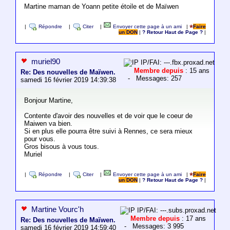
Martine maman de Yoann petite étoile et de Maïwen
|
Répondre
|
Citer
|
Envoyer cette page à un ami
|
Faire
un DON
|
? Retour Haut de Page ?
|
muriel90
IP/FAI: ---.fbx.proxad.net
Membre depuis
: 15 ans
Re: Des nouvelles de Maïwen.
- Messages: 257
samedi 16 février 2019 14:39:38
Bonjour Martine,
Contente d'avoir des nouvelles et de voir que le coeur de
Maiwen va bien.
Si en plus elle pourra être suivi à Rennes, ce sera mieux
pour vous.
Gros bisous à vous tous.
Muriel
|
Répondre
|
Citer
|
Envoyer cette page à un ami
|
Faire
un DON
|
? Retour Haut de Page ?
|
Martine Vourc'h
IP/FAI: ---.subs.proxad.net
Membre depuis
: 17 ans
Re: Des nouvelles de Maïwen.
- Messages: 3 995
samedi 16 février 2019 14:59:40