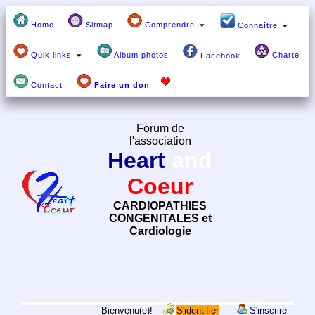
Home
Sitmap
Comprendre
Connaître
Quik links
Album photos
Charte
Facebook
Contact
Faire un don
Forum de
l'association
Heart
and
Coeur
CARDIOPATHIES
CONGENITALES et
Cardiologie
Bienvenu(e)!
S'identifier
S'inscrire