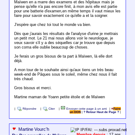
Maïwen en a marre des examens et des hôpitaux mais je
pense qu'elle n'a pas encore finit, à mon avis elle est partie
pour une batterie d'examen,en même temps il vaut mieux les
faire pour savoir exactement ce qu'elle a et la soigner.
J'espère que chez toi tout le monde va bien.
Dès que j'aurais les résultats de l'analyse d'urine je mettrais
un petit mot. Le 21 mai nous allons voir le neurologue, je
veux savoir s'il y a des séquelles car je trouve que depuis
son coma elle oublie beaucoup de choses.
Je ferais un gros bisous de ta part à Maïwen, là elle dort
déjà.
A mon tour de te souhaite ainsi qu'aux tiens un très beau
week-end de Pâques sous le soleil, même chez nous il fait
très chaud.
Gros bisous et merci.
Martine maman de Yoann petite étoile et de Maïwen
|
Répondre
|
Citer
|
Envoyer cette page à un ami
|
Faire
un DON
|
? Retour Haut de Page ?
|
Martine Vourc'h
IP/FAI: ---.subs.proxad.net
Membre depuis
: 17 ans