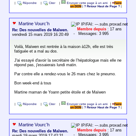
|
Répondre
|
Citer
|
Envoyer cette page à un ami
|
Faire
un DON
|
? Retour Haut de Page ?
|
Martine Vourc'h
IP/FAI: ---.subs.proxad.net
Membre depuis
: 17 ans
Re: Des nouvelles de Maïwen.
- Messages: 3 995
vendredi 15 mars 2019 16:20:49
Voilà, Maïwen est rentrée à la maison à12h, elle est très
fatiguée et a mal au dos.
J'ai essayé d'avoir la secrétaire de l’hépatologue mais elle ne
répond pas, j'essaierais lundi matin.
Par contre elle a rendez-vous le 26 mars chez le pneumo.
Bon week-end à tous
Martine maman de Yoann petite étoile et de Maïwen
|
Répondre
|
Citer
|
Envoyer cette page à un ami
|
Faire
un DON
|
? Retour Haut de Page ?
|
Martine Vourc'h
IP/FAI: ---.subs.proxad.net
Membre depuis
: 17 ans
Re: Des nouvelles de Maïwen.
- Messages: 3 995
mardi 19 mars 2019 17:42:31