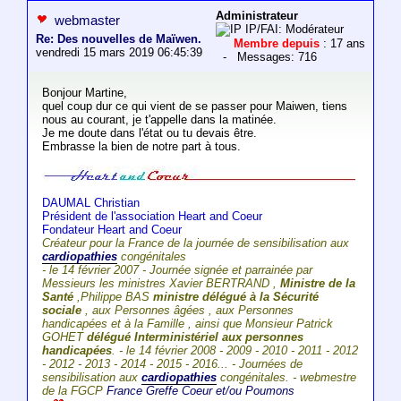
Administrateur
webmaster
IP/FAI: Modérateur
Re: Des nouvelles de Maïwen.
Membre depuis
: 17 ans
vendredi 15 mars 2019 06:45:39
- Messages: 716
Bonjour Martine,
quel coup dur ce qui vient de se passer pour Maiwen, tiens
nous au courant, je t'appelle dans la matinée.
Je me doute dans l'état ou tu devais être.
Embrasse la bien de notre part à tous.
DAUMAL Christian
Président de l'association Heart and Coeur
Fondateur Heart and Coeur
Créateur pour la France de la journée de sensibilisation aux
cardiopathies
congénitales
- le 14 février 2007 - Journée signée et parrainée par
Messieurs les ministres Xavier BERTRAND ,
Ministre de la
Santé
,Philippe BAS
ministre délégué à la Sécurité
sociale
, aux Personnes âgées , aux Personnes
handicapées et à la Famille , ainsi que Monsieur Patrick
GOHET
délégué Interministériel aux personnes
handicapées
. - le 14 février 2008 - 2009 - 2010 - 2011 - 2012
- 2012 - 2013 - 2014 - 2015 - 2016... - Journées de
sensibilisation aux
cardiopathies
congénitales. - webmestre
de la FGCP
France Greffe Coeur et/ou Poumons