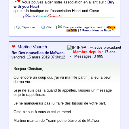
Vous pouvez aider notre association en allant sur :
Buy
with you Heart
qui est la boutique de l'association Heart and Coeur
|
Répondre
|
Citer
|
Envoyer cette page à un ami
|
Faire
un DON
|
? Retour Haut de Page ?
|
Martine Vourc'h
IP/FAI: ---.subs.proxad.net
Membre depuis
: 17 ans
Re: Des nouvelles de Maïwen.
- Messages: 3 995
vendredi 15 mars 2019 07:04:12
Bonjour Christian,
Oui encore un coup dur, j'ai vu ma fille partir, j’ai eu la peur
de ma vie.
Si je ne suis pas là quand tu appelles, laisses un message
et je te rappellerais.
Je ne manquerais pas lui faire des bisous de votre part.
Gros bisous à vous aussi et merci.
Martine maman de Yoann petite étoile et de Maïwen