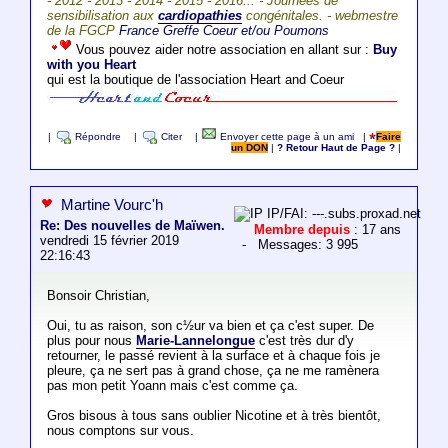
- 2012 - 2013 - 2014 - 2015 - 2016... - Journées de
sensibilisation aux
cardiopathies
congénitales. - webmestre
de la FGCP
France Greffe Coeur et/ou Poumons
Vous pouvez aider notre association en allant sur :
Buy
with you Heart
qui est la boutique de l'association Heart and Coeur
|
Répondre
|
Citer
|
Envoyer cette page à un ami
|
Faire
un DON
|
? Retour Haut de Page ?
|
Martine Vourc'h
IP/FAI: ---.subs.proxad.net
Re: Des nouvelles de Maïwen.
Membre depuis
: 17 ans
vendredi 15 février 2019
- Messages: 3 995
22:16:43
Bonsoir Christian,
Oui, tu as raison, son c½ur va bien et ça c'est super. De
plus pour nous
Marie-Lannelongue
c'est très dur d'y
retourner, le passé revient à la surface et à chaque fois je
pleure, ça ne sert pas à grand chose, ça ne me ramènera
pas mon petit Yoann mais c'est comme ça.
Gros bisous à tous sans oublier Nicotine et à très bientôt,
nous comptons sur vous.