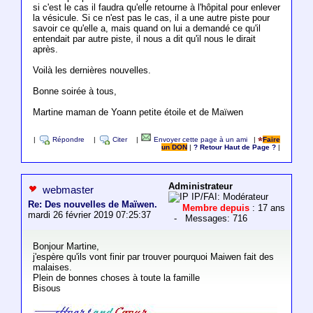
si c'est le cas il faudra qu'elle retourne à l'hôpital pour enlever
la vésicule. Si ce n'est pas le cas, il a une autre piste pour
savoir ce qu'elle a, mais quand on lui a demandé ce qu'il
entendait par autre piste, il nous a dit qu'il nous le dirait
après.
Voilà les dernières nouvelles.
Bonne soirée à tous,
Martine maman de Yoann petite étoile et de Maïwen
|
Répondre
|
Citer
|
Envoyer cette page à un ami
|
Faire
un DON
|
? Retour Haut de Page ?
|
Administrateur
webmaster
IP/FAI: Modérateur
Re: Des nouvelles de Maïwen.
Membre depuis
: 17 ans
mardi 26 février 2019 07:25:37
- Messages: 716
Bonjour Martine,
j'espère qu'ils vont finir par trouver pourquoi Maiwen fait des
malaises.
Plein de bonnes choses à toute la famille
Bisous