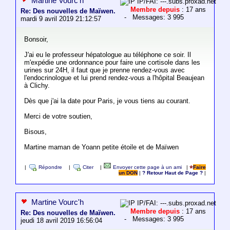
Martine Vourc'h
IP/FAI: ---.subs.proxad.net
Membre depuis
: 17 ans
Re: Des nouvelles de Maïwen.
- Messages: 3 995
mardi 9 avril 2019 21:12:57
Bonsoir,
J'ai eu le professeur hépatologue au téléphone ce soir. Il
m'expédie une ordonnance pour faire une cortisole dans les
urines sur 24H, il faut que je prenne rendez-vous avec
l'endocrinologue et lui prend rendez-vous a l'hôpital Beaujean
à Clichy.
Dès que j'ai la date pour Paris, je vous tiens au courant.
Merci de votre soutien,
Bisous,
Martine maman de Yoann petite étoile et de Maïwen
|
Répondre
|
Citer
|
Envoyer cette page à un ami
|
Faire
un DON
|
? Retour Haut de Page ?
|
Martine Vourc'h
IP/FAI: ---.subs.proxad.net
Membre depuis
: 17 ans
Re: Des nouvelles de Maïwen.
- Messages: 3 995
jeudi 18 avril 2019 16:56:04