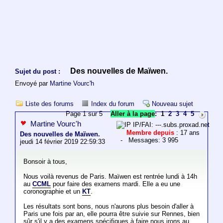
Des nouvelles de Maïwen.
Sujet du post :
Envoyé par
Martine Vourc'h
Liste des forums
Index du forum
Nouveau sujet
Page 1 sur 5
Aller à la page
:
1
2
3
4
5
Martine Vourc'h
IP/FAI: ---.subs.proxad.net
Membre depuis
: 17 ans
Des nouvelles de Maïwen.
- Messages: 3 995
jeudi 14 février 2019 22:59:33
Bonsoir à tous,
Nous voilà revenus de Paris. Maïwen est rentrée lundi à 14h
au
CCML
pour faire des examens mardi. Elle a eu une
coronographie et un
KT
.
Les résultats sont bons, nous n'aurons plus besoin d'aller à
Paris une fois par an, elle pourra être suivie sur Rennes, bien
sûr s'il y a des examens spécifiques à faire nous irons au