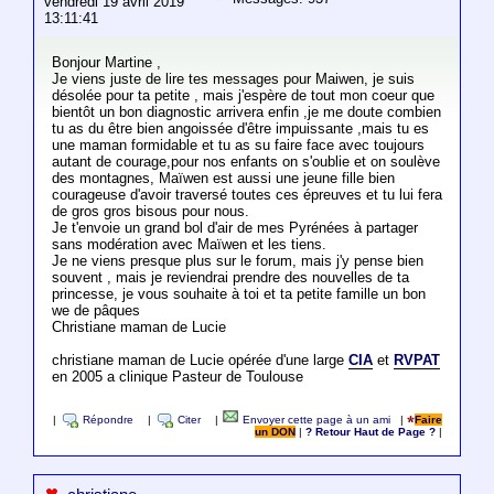
vendredi 19 avril 2019
13:11:41
Bonjour Martine ,
Je viens juste de lire tes messages pour Maiwen, je suis
désolée pour ta petite , mais j'espère de tout mon coeur que
bientôt un bon diagnostic arrivera enfin ,je me doute combien
tu as du être bien angoissée d'être impuissante ,mais tu es
une maman formidable et tu as su faire face avec toujours
autant de courage,pour nos enfants on s'oublie et on soulève
des montagnes, Maïwen est aussi une jeune fille bien
courageuse d'avoir traversé toutes ces épreuves et tu lui fera
de gros gros bisous pour nous.
Je t'envoie un grand bol d'air de mes Pyrénées à partager
sans modération avec Maïwen et les tiens.
Je ne viens presque plus sur le forum, mais j'y pense bien
souvent , mais je reviendrai prendre des nouvelles de ta
princesse, je vous souhaite à toi et ta petite famille un bon
we de pâques
Christiane maman de Lucie
christiane maman de Lucie opérée d'une large
CIA
et
RVPAT
en 2005 a clinique Pasteur de Toulouse
|
Répondre
|
Citer
|
Envoyer cette page à un ami
|
Faire
un DON
|
? Retour Haut de Page ?
|