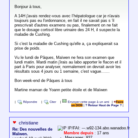
Bonjour à tous,
A 14H j'avais rendez-vous avec l’hépatologue car je n'avais
toujours pas eu l'ordonnance, en fait il ne savait pas s 'il
prescrivait d'autres examens ou pas, finalement on ne fait
que le dosage cortisol libre urinaire des 24 H, il suspecte la
maladie de Cushing.
Si c'est la maladie de Cushing qu'elle a, ça expliquerait sa
prise de poids.
Vu le lundi de Pâques, Maïwen ne fera son examen que
lundi matin. Mardi matin j'irais au labo apporter le flacon et il
part à Paris pour analyser, normalement on devrait avoir les
résultats sous 4 jours ou 1 semaine, c'est vague.......
Bon week-end de Pâques à tous
Martine maman de Yoann petite étoile et de Maïwen
|
Répondre
|
Citer
|
Envoyer cette page à un ami
|
Faire
un DON
|
? Retour Haut de Page ?
|
christiane
IP/FAI: ---.w92-134.abo.wanadoo.fr
Re: Des nouvelles de
Membre depuis
: 17 ans
Maïwen.
- Messages: 937