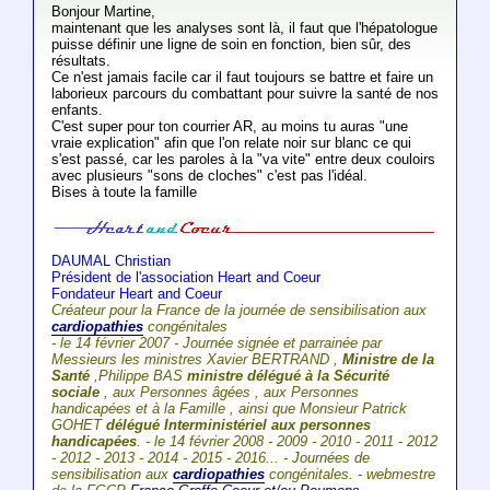
Bonjour Martine,
maintenant que les analyses sont là, il faut que l'hépatologue
puisse définir une ligne de soin en fonction, bien sûr, des
résultats.
Ce n'est jamais facile car il faut toujours se battre et faire un
laborieux parcours du combattant pour suivre la santé de nos
enfants.
C'est super pour ton courrier AR, au moins tu auras "une
vraie explication" afin que l'on relate noir sur blanc ce qui
s'est passé, car les paroles à la "va vite" entre deux couloirs
avec plusieurs "sons de cloches" c'est pas l'idéal.
Bises à toute la famille
DAUMAL Christian
Président de l'association Heart and Coeur
Fondateur Heart and Coeur
Créateur pour la France de la journée de sensibilisation aux
cardiopathies
congénitales
- le 14 février 2007 - Journée signée et parrainée par
Messieurs les ministres Xavier BERTRAND ,
Ministre de la
Santé
,Philippe BAS
ministre délégué à la Sécurité
sociale
, aux Personnes âgées , aux Personnes
handicapées et à la Famille , ainsi que Monsieur Patrick
GOHET
délégué Interministériel aux personnes
handicapées
. - le 14 février 2008 - 2009 - 2010 - 2011 - 2012
- 2012 - 2013 - 2014 - 2015 - 2016... - Journées de
sensibilisation aux
cardiopathies
congénitales. - webmestre