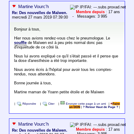
Martine Vourc'h
IP/FAI: ---.subs.proxad.net
Membre depuis
: 17 ans
Re: Des nouvelles de Maïwen.
- Messages: 3 995
mercredi 27 mars 2019 07:39:00
Bonjour à tous,
Hier nous avions rendez-vous chez le pneumologue. Le
souffle
de Maïwen est à peu près normal donc pas
d'inquiétude de ce côté là.
Nous lui avons expliqué ce qu'il s'était passé et il pense que
la dose d'anesthésie a été trop importante.
Nous avons écris à l'hôpital pour avoir tous les comptes-
rendus, nous attendons.
Bonne journée à tous,
Martine maman de Yoann petite étoile et de Maïwen
|
Répondre
|
Citer
|
Envoyer cette page à un ami
|
Faire
un DON
|
? Retour Haut de Page ?
|
Martine Vourc'h
IP/FAI: ---.subs.proxad.net
Membre depuis
: 17 ans
Re: Des nouvelles de Maïwen.
- Messages: 3 995