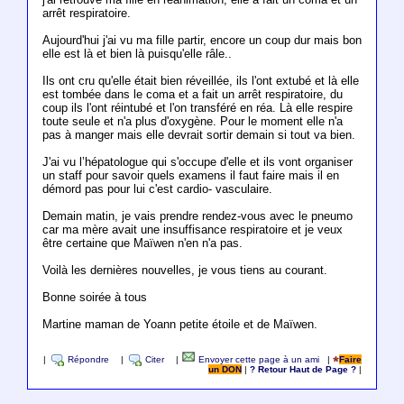
arrêt respiratoire.
Aujourd'hui j'ai vu ma fille partir, encore un coup dur mais bon
elle est là et bien là puisqu'elle râle..
Ils ont cru qu'elle était bien réveillée, ils l'ont extubé et là elle
est tombée dans le coma et a fait un arrêt respiratoire, du
coup ils l'ont réintubé et l'on transféré en réa. Là elle respire
toute seule et n'a plus d'oxygène. Pour le moment elle n'a
pas à manger mais elle devrait sortir demain si tout va bien.
J'ai vu l’hépatologue qui s'occupe d'elle et ils vont organiser
un staff pour savoir quels examens il faut faire mais il en
démord pas pour lui c'est cardio- vasculaire.
Demain matin, je vais prendre rendez-vous avec le pneumo
car ma mère avait une insuffisance respiratoire et je veux
être certaine que Maïwen n'en n'a pas.
Voilà les dernières nouvelles, je vous tiens au courant.
Bonne soirée à tous
Martine maman de Yoann petite étoile et de Maïwen.
|
Répondre
|
Citer
|
Envoyer cette page à un ami
|
Faire
un DON
|
? Retour Haut de Page ?
|