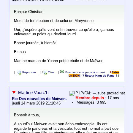
Bonjour Christian,
Merci de ton soutien et de celui de Maryvonne.
Oui, ,j'espère qu'ils vont enfin trouver ce qu'elle a, ça nous
enlèverait un poids qui devient lourd.
Bonne journée, à bientôt
Bisous
Martine maman de Yoann petite étoile et de Maïwen
|
Répondre
|
Citer
|
Envoyer cette page à un ami
|
Faire
un DON
|
? Retour Haut de Page ?
|
Martine Vourc'h
IP/FAI: ---.subs.proxad.net
Membre depuis
: 17 ans
Re: Des nouvelles de Maïwen.
- Messages: 3 995
jeudi 14 mars 2019 21:10:45
Bonsoir à tous,
Aujourd'hui Maïwen avait son écho-endoscopie. Ils ont
regardé le pancréas et la vésicule, tout est normal à part que
j'ai retrouvé ma fille en réanimation, elle a fait un coma et un