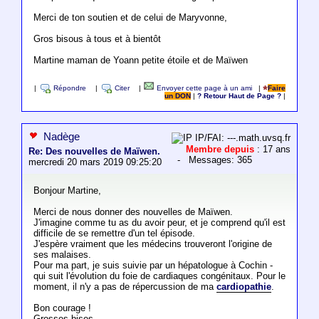
Merci de ton soutien et de celui de Maryvonne,
Gros bisous à tous et à bientôt
Martine maman de Yoann petite étoile et de Maïwen
|
Répondre
|
Citer
|
Envoyer cette page à un ami
|
Faire
un DON
|
? Retour Haut de Page ?
|
Nadège
IP/FAI: ---.math.uvsq.fr
Membre depuis
: 17 ans
Re: Des nouvelles de Maïwen.
- Messages: 365
mercredi 20 mars 2019 09:25:20
Bonjour Martine,
Merci de nous donner des nouvelles de Maïwen.
J'imagine comme tu as du avoir peur, et je comprend qu'il est
difficile de se remettre d'un tel épisode.
J'espère vraiment que les médecins trouveront l'origine de
ses malaises.
Pour ma part, je suis suivie par un hépatologue à Cochin -
qui suit l'évolution du foie de cardiaques congénitaux. Pour le
moment, il n'y a pas de répercussion de ma
cardiopathie
.
Bon courage !
Grosses bises,