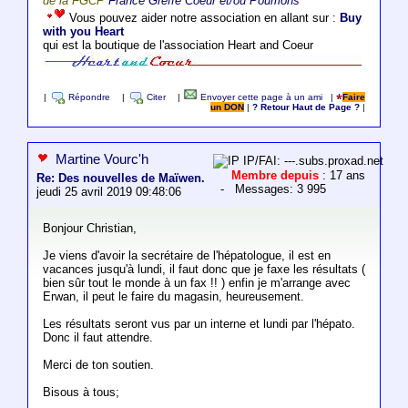
de la FGCP
France Greffe Coeur et/ou Poumons
Vous pouvez aider notre association en allant sur :
Buy
with you Heart
qui est la boutique de l'association Heart and Coeur
|
Répondre
|
Citer
|
Envoyer cette page à un ami
|
Faire
un DON
|
? Retour Haut de Page ?
|
Martine Vourc'h
IP/FAI: ---.subs.proxad.net
Membre depuis
: 17 ans
Re: Des nouvelles de Maïwen.
- Messages: 3 995
jeudi 25 avril 2019 09:48:06
Bonjour Christian,
Je viens d'avoir la secrétaire de l'hépatologue, il est en
vacances jusqu'à lundi, il faut donc que je faxe les résultats (
bien sûr tout le monde à un fax !! ) enfin je m'arrange avec
Erwan, il peut le faire du magasin, heureusement.
Les résultats seront vus par un interne et lundi par l'hépato.
Donc il faut attendre.
Merci de ton soutien.
Bisous à tous;