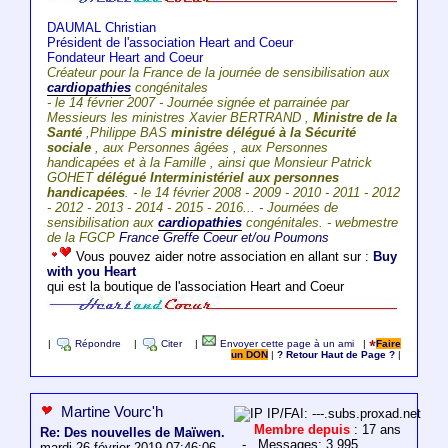
DAUMAL Christian
Président de l'association Heart and Coeur
Fondateur Heart and Coeur
Créateur pour la France de la journée de sensibilisation aux
cardiopathies
congénitales
- le 14 février 2007 - Journée signée et parrainée par
Messieurs les ministres Xavier BERTRAND ,
Ministre de la
Santé
,Philippe BAS
ministre délégué à la Sécurité
sociale
, aux Personnes âgées , aux Personnes
handicapées et à la Famille , ainsi que Monsieur Patrick
GOHET
délégué Interministériel aux personnes
handicapées
. - le 14 février 2008 - 2009 - 2010 - 2011 - 2012
- 2012 - 2013 - 2014 - 2015 - 2016... - Journées de
sensibilisation aux
cardiopathies
congénitales. - webmestre
de la FGCP
France Greffe Coeur et/ou Poumons
Vous pouvez aider notre association en allant sur :
Buy
with you Heart
qui est la boutique de l'association Heart and Coeur
|
Répondre
|
Citer
|
Envoyer cette page à un ami
|
Faire
un DON
|
? Retour Haut de Page ?
|
Martine Vourc'h
IP/FAI: ---.subs.proxad.net
Membre depuis
: 17 ans
Re: Des nouvelles de Maïwen.
- Messages: 3 995
mardi 26 février 2019 07:46:06