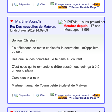
|
Répondre
|
Citer
|
Envoyer cette page à un ami
|
Faire
un DON
|
? Retour Haut de Page ?
|
Martine Vourc'h
IP/FAI: ---.subs.proxad.net
Membre depuis
: 17 ans
Re: Des nouvelles de Maïwen.
- Messages: 3 995
lundi 8 avril 2019 14:09:09
Bonjour Christian,
J'ai téléphoné ce matin et d'après la secrétaire il m'appellera
ce soir.
Dès que j'ai des nouvelles, je te tiens au courant.
C'est nous qui te remercions d'être passé nous voir, ça à été
un grand plaisir.
Gros bisous à tous
Martine maman de Yoann petite étoile et de Maïwen
|
Répondre
|
Citer
|
Envoyer cette page à un ami
|
Faire
un DON
|
? Retour Haut de Page ?
|