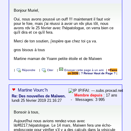
Bonjour Muriel,
Oui, nous avons poussé un ouff !!! maintenant il faut voir
pour le foie, mais j'ai réussi à avoir un rdv plus tôt, nous
avons rdv le 25 février avec l'hépatologue, on verra bien ce
qu'il dira et ce qu'il fera.
Merci de ton soutien, j'espère que chez toi ça va.
gros bisous à tous
Martine maman de Yoann petite étoile et de Maïwen
|
Répondre
|
Citer
|
Envoyer cette page à un ami
|
Faire
un DON
|
? Retour Haut de Page ?
|
Martine Vourc'h
IP/FAI: ---.subs.proxad.net
Membre depuis
: 17 ans
Re: Des nouvelles de Maïwen.
- Messages: 3 995
lundi 25 février 2019 21:16:27
Bonsoir à tous,
Aujourd'hui nous avions rendez-vous avec
l&#8217;hépatologue. Le 14 mars, Maïwen fera une écho-
endoscopie pour vérifier s'il y a des calculs dans la vésicule