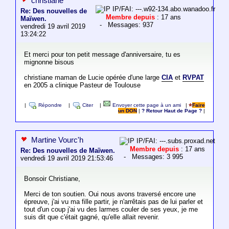
christiane
IP/FAI: ---.w92-134.abo.wanadoo.fr
Re: Des nouvelles de
Membre depuis
: 17 ans
Maïwen.
- Messages: 937
vendredi 19 avril 2019
13:24:22
Et merci pour ton petit message d'anniversaire, tu es
mignonne bisous
christiane maman de Lucie opérée d'une large
CIA
et
RVPAT
en 2005 a clinique Pasteur de Toulouse
|
Répondre
|
Citer
|
Envoyer cette page à un ami
|
Faire
un DON
|
? Retour Haut de Page ?
|
Martine Vourc'h
IP/FAI: ---.subs.proxad.net
Membre depuis
: 17 ans
Re: Des nouvelles de Maïwen.
- Messages: 3 995
vendredi 19 avril 2019 21:53:46
Bonsoir Christiane,
Merci de ton soutien. Oui nous avons traversé encore une
épreuve, j'ai vu ma fille partir, je n'arrêtais pas de lui parler et
tout d'un coup j'ai vu des larmes couler de ses yeux, je me
suis dit que c'était gagné, qu'elle allait revenir.