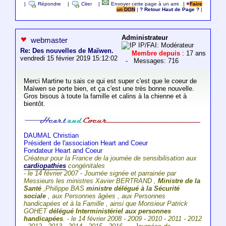
|
Répondre
|
Citer
|
Envoyer cette page à un ami
|
Faire
un DON
|
? Retour Haut de Page ?
|
Administrateur
webmaster
IP/FAI: Modérateur
Re: Des nouvelles de Maïwen.
Membre depuis
: 17 ans
vendredi 15 février 2019 15:12:02
- Messages: 716
Merci Martine tu sais ce qui est super c'est que le coeur de
Maïwen se porte bien, et ça c'est une très bonne nouvelle.
Gros bisous à toute la famille et calins à la chienne et à
bientôt.
DAUMAL Christian
Président de l'association Heart and Coeur
Fondateur Heart and Coeur
Créateur pour la France de la journée de sensibilisation aux
cardiopathies
congénitales
- le 14 février 2007 - Journée signée et parrainée par
Messieurs les ministres Xavier BERTRAND ,
Ministre de la
Santé
,Philippe BAS
ministre délégué à la Sécurité
sociale
, aux Personnes âgées , aux Personnes
handicapées et à la Famille , ainsi que Monsieur Patrick
GOHET
délégué Interministériel aux personnes
handicapées
. - le 14 février 2008 - 2009 - 2010 - 2011 - 2012