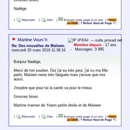
Nadège
|
Répondre
|
Citer
|
Envoyer cette page à un ami
|
Faire
un DON
|
? Retour Haut de Page ?
|
Martine Vourc'h
IP/FAI: ---.subs.proxad.net
Membre depuis
: 17 ans
Re: Des nouvelles de Maïwen.
- Messages: 3 995
mercredi 20 mars 2019 11:38:16
Bonjour Nadège,
Merci de ton soutien. Oui j'ai eu très peur, j'ai vu ma fille
partir, Maïwen reste très fatiguée mais j'avoue que moi
aussi.
J'espère que pour toi la santé va pour le mieux.
Grosses bises
Martine maman de Yoann petite étoile et de Maïwen
|
Répondre
|
Citer
|
Envoyer cette page à un ami
|
Faire
un DON
|
? Retour Haut de Page ?
|