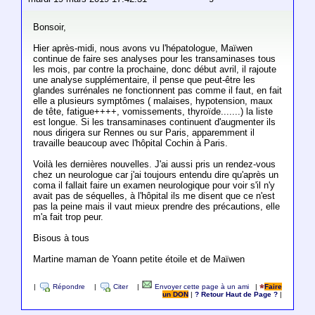
Bonsoir,
Hier après-midi, nous avons vu l'hépatologue, Maïwen
continue de faire ses analyses pour les transaminases tous
les mois, par contre la prochaine, donc début avril, il rajoute
une analyse supplémentaire, il pense que peut-être les
glandes surrénales ne fonctionnent pas comme il faut, en fait
elle a plusieurs symptômes ( malaises, hypotension, maux
de tête, fatigue++++, vomissements, thyroïde.......) la liste
est longue. Si les transaminases continuent d'augmenter ils
nous dirigera sur Rennes ou sur Paris, apparemment il
travaille beaucoup avec l'hôpital Cochin à Paris.
Voilà les dernières nouvelles. J'ai aussi pris un rendez-vous
chez un neurologue car j'ai toujours entendu dire qu'après un
coma il fallait faire un examen neurologique pour voir s'il n'y
avait pas de séquelles, à l'hôpital ils me disent que ce n'est
pas la peine mais il vaut mieux prendre des précautions, elle
m'a fait trop peur.
Bisous à tous
Martine maman de Yoann petite étoile et de Maïwen
|
Répondre
|
Citer
|
Envoyer cette page à un ami
|
Faire
un DON
|
? Retour Haut de Page ?
|