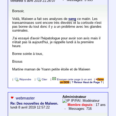
vendredi 5 avril 2019 21:26:07
Bonsoir,
Voilà, Maïwen a fait ses analyses de
sang
ce matin. Les
transaminases sont encore très élevées et la cortisole n'est
pas bonne du tout donc il y a un problème avec les glandes
surrénales.
J'ai essayé d'avoir l'hépatologue pour avoir son avis mais il
n'était pas là aujourd'hui, je rappelle lundi à la première
heure.
Bonne soirée à tous,
Bisous
Martine maman de Yoann petite étoile et de Maïwen
|
Répondre
|
Citer
|
Envoyer cette page à un ami
|
Faire
un DON
|
? Retour Haut de Page ?
|
Administrateur
webmaster
IP/FAI: Modérateur
Re: Des nouvelles de Maïwen.
Membre depuis
: 17 ans
lundi 8 avril 2019 12:57:22
- Messages: 716