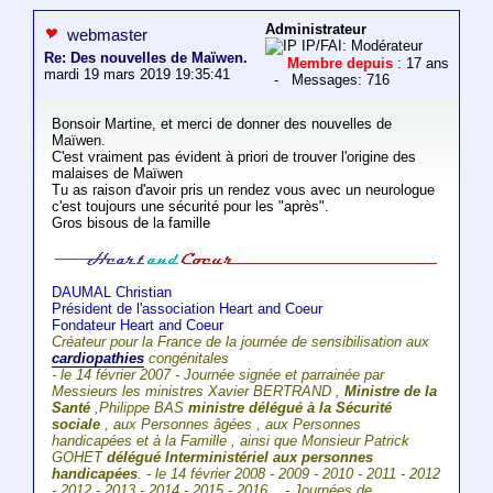
Administrateur
webmaster
IP/FAI: Modérateur
Re: Des nouvelles de Maïwen.
Membre depuis
: 17 ans
mardi 19 mars 2019 19:35:41
- Messages: 716
Bonsoir Martine, et merci de donner des nouvelles de
Maïwen.
C'est vraiment pas évident à priori de trouver l'origine des
malaises de Maïwen
Tu as raison d'avoir pris un rendez vous avec un neurologue
c'est toujours une sécurité pour les "après".
Gros bisous de la famille
DAUMAL Christian
Président de l'association Heart and Coeur
Fondateur Heart and Coeur
Créateur pour la France de la journée de sensibilisation aux
cardiopathies
congénitales
- le 14 février 2007 - Journée signée et parrainée par
Messieurs les ministres Xavier BERTRAND ,
Ministre de la
Santé
,Philippe BAS
ministre délégué à la Sécurité
sociale
, aux Personnes âgées , aux Personnes
handicapées et à la Famille , ainsi que Monsieur Patrick
GOHET
délégué Interministériel aux personnes
handicapées
. - le 14 février 2008 - 2009 - 2010 - 2011 - 2012
- 2012 - 2013 - 2014 - 2015 - 2016... - Journées de