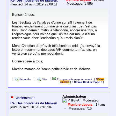
Re: Des nouvelles de Maïwen.
- Messages: 3 995
mercredi 24 avril 2019 22:09:11
Bonsoir à tous,
Les résultats de l'analyse d'urine sur 24H viennent de
tomber, évidemment comme je le craignais, ce n'est pas
bon. Donc demain matin je téléphone, encore une fois, à
l'hépatologue pour voir ce que l'on fait car moi je n'ai un
rendez-vous chez l'endocrino qu'au mois d'août.
Merci Christian de m'avoir téléphoné ce midi, j'ai envoyé la
lettre en recommandée avec A/R comme tu m'as dis, on
verra bien ce qu'ils me répondront.
Bonne soirée à tous,
Martine maman de Yoann petite étoile et de Maïwen
|
Répondre
|
Citer
|
Envoyer cette page à un ami
|
Faire
un DON
|
? Retour Haut de Page ?
|
Administrateur
webmaster
IP/FAI: Modérateur
Re: Des nouvelles de Maïwen.
Membre depuis
: 17 ans
jeudi 25 avril 2019 08:01:04
- Messages: 716