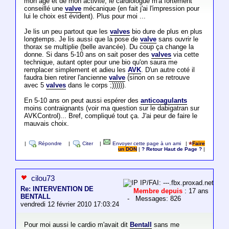
mon age et de mon activité, le cardiologue m'a fortement
conseillé une
valve
mécanique (en fait j'ai l'impression pour
lui le choix est évident). Plus pour moi ...
Je lis un peu partout que les
valves
bio dure de plus en plus
longtemps. Je lis aussi que la pose de
valve
sans ouvrir le
thorax se multiplie (belle avancée). Du coup ça change la
donne. Si dans 5-10 ans on sait poser des
valves
via cette
technique, autant opter pour une bio qu'on saura me
remplacer simplement et adieu les
AVK
. D'un autre coté il
faudra bien retirer l'ancienne
valve
(sinon on se retrouve
avec 5
valves
dans le corps ;)))))).
En 5-10 ans on peut aussi espérer des
anticoagulants
moins contraignants (voir ma question sur le dabigatran sur
AVKControl)... Bref, compliqué tout ça. J'ai peur de faire le
mauvais choix.
|
Répondre
|
Citer
|
Envoyer cette page à un ami
|
Faire
un DON
|
? Retour Haut de Page ?
|
cilou73
IP/FAI: ---.fbx.proxad.net
Re: INTERVENTION DE
Membre depuis
: 17 ans
BENTALL
- Messages: 826
vendredi 12 février 2010 17:03:24
Pour moi aussi le cardio m'avait dit
Bentall
sans me