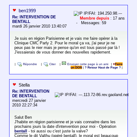
ben1999
IP/FAI: 194.250.98.---
Re: INTERVENTION DE
Membre depuis
: 17 ans
BENTALL
- Messages: 59
mardi 26 janvier 2010 13:40:07
Je suis en région Parisienne et je vais me faire opérer à la
Clinique CMC Parly 2. Pour le moral ça va, j'ai peur je ne
peux pas le nier mais je pense qu'on est tous passé par là !
J'essaierais de vous donner des nouvelles rapidement.
|
Répondre
|
Citer
|
Envoyer cette page à un ami
|
Faire
un DON
|
? Retour Haut de Page ?
|
Stella
Re: INTERVENTION
IP/FAI: ---.113.72-86.rev.gaoland.net
DE BENTALL
mercredi 27 janvier
2010 22:27:34
Salut Ben
J'habite en région parisienne et je vais connaitre dans les
prochains jours la date d'intervention pour moi - Opération
bentall
- toi aussi ou c'est juste la valve?
Comme le dit Valthu (opéré bentall), le moral est beaucoup