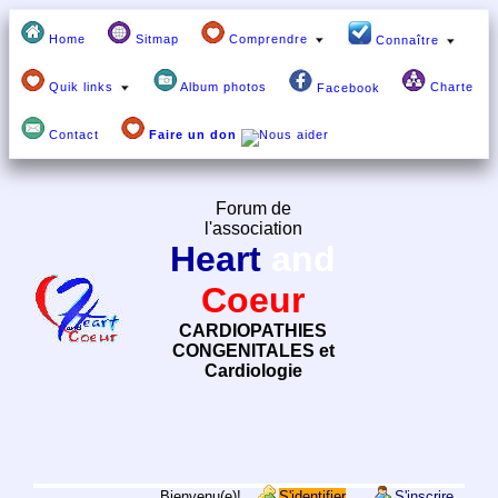
Home
Sitmap
Comprendre
Connaître
Quik links
Album photos
Charte
Facebook
Contact
Faire un don
Forum de
l'association
Heart
and
Coeur
CARDIOPATHIES
CONGENITALES et
Cardiologie
Bienvenu(e)!
S'identifier
S'inscrire