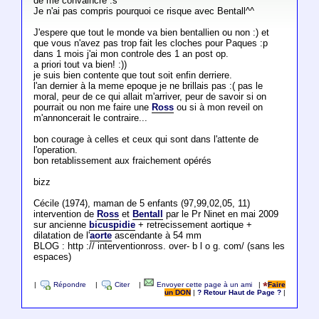
de me convaincre :s
Je n'ai pas compris pourquoi ce risque avec Bentall^^
J'espere que tout le monde va bien bentallien ou non :) et
que vous n'avez pas trop fait les cloches pour Paques :p
dans 1 mois j'ai mon controle des 1 an post op.
a priori tout va bien! :))
je suis bien contente que tout soit enfin derriere.
l'an dernier à la meme epoque je ne brillais pas :( pas le
moral, peur de ce qui allait m'arriver, peur de savoir si on
pourrait ou non me faire une
Ross
ou si à mon reveil on
m'annoncerait le contraire...
bon courage à celles et ceux qui sont dans l'attente de
l'operation.
bon retablissement aux fraichement opérés
bizz
Cécile (1974), maman de 5 enfants (97,99,02,05, 11)
intervention de
Ross
et
Bentall
par le Pr Ninet en mai 2009
sur ancienne
bicuspidie
+ retrecissement aortique +
dilatation de l'
aorte
ascendante à 54 mm
BLOG : http :// interventionross. over- b l o g. com/ (sans les
espaces)
|
Répondre
|
Citer
|
Envoyer cette page à un ami
|
Faire
un DON
|
? Retour Haut de Page ?
|