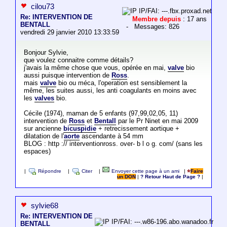
cilou73
IP/FAI: ---.fbx.proxad.net
Re: INTERVENTION DE
Membre depuis
: 17 ans
BENTALL
- Messages: 826
vendredi 29 janvier 2010 13:33:59
Bonjour Sylvie,
que voulez connaitre comme détails?
j'avais la même chose que vous, opérée en mai,
valve
bio
aussi puisque intervention de
Ross
.
mais
valve
bio ou méca, l'operation est sensiblement la
même, les suites aussi, les anti coagulants en moins avec
les
valves
bio.
Cécile (1974), maman de 5 enfants (97,99,02,05, 11)
intervention de
Ross
et
Bentall
par le Pr Ninet en mai 2009
sur ancienne
bicuspidie
+ retrecissement aortique +
dilatation de l'
aorte
ascendante à 54 mm
BLOG : http :// interventionross. over- b l o g. com/ (sans les
espaces)
|
Répondre
|
Citer
|
Envoyer cette page à un ami
|
Faire
un DON
|
? Retour Haut de Page ?
|
sylvie68
Re: INTERVENTION DE
IP/FAI: ---.w86-196.abo.wanadoo.fr
BENTALL