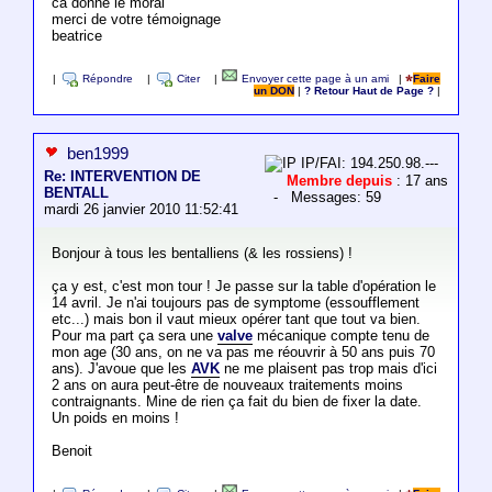
ca donne le moral
merci de votre témoignage
beatrice
|
Répondre
|
Citer
|
Envoyer cette page à un ami
|
Faire
un DON
|
? Retour Haut de Page ?
|
ben1999
IP/FAI: 194.250.98.---
Re: INTERVENTION DE
Membre depuis
: 17 ans
BENTALL
- Messages: 59
mardi 26 janvier 2010 11:52:41
Bonjour à tous les bentalliens (& les rossiens) !
ça y est, c'est mon tour ! Je passe sur la table d'opération le
14 avril. Je n'ai toujours pas de symptome (essoufflement
etc...) mais bon il vaut mieux opérer tant que tout va bien.
Pour ma part ça sera une
valve
mécanique compte tenu de
mon age (30 ans, on ne va pas me réouvrir à 50 ans puis 70
ans). J'avoue que les
AVK
ne me plaisent pas trop mais d'ici
2 ans on aura peut-être de nouveaux traitements moins
contraignants. Mine de rien ça fait du bien de fixer la date.
Un poids en moins !
Benoit