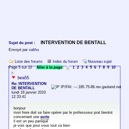
INTERVENTION DE BENTALL
Sujet du post :
Envoyé par
valthu
Liste des forums
Index du forum
Nouveau sujet
Page 5 sur 10
Aller à la page
:
1
2
3
4
5
6
7
8
9
10
bea55
Re: INTERVENTION
IP/FAI: ---.185.75-86.rev.gaoland.net
DE BENTALL
lundi 18 janvier 2010
12:33:41
bonjour
mon frere doit se faire opérer par le professseur prat bientot
concernant une
aorte
il est un peu paniqué
je vois que pour vous tout va bien