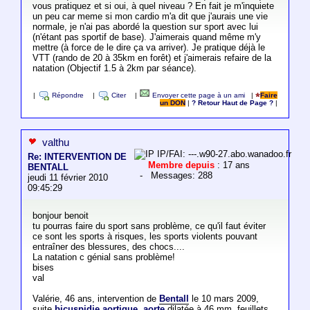
vous pratiquez et si oui, à quel niveau ? En fait je m'inquiete
un peu car meme si mon cardio m'a dit que j'aurais une vie
normale, je n'ai pas abordé la question sur sport avec lui
(n'étant pas sportif de base). J'aimerais quand même m'y
mettre (à force de le dire ça va arriver). Je pratique déjà le
VTT (rando de 20 à 35km en forêt) et j'aimerais refaire de la
natation (Objectif 1.5 à 2km par séance).
|
Répondre
|
Citer
|
Envoyer cette page à un ami
|
Faire
un DON
|
? Retour Haut de Page ?
|
valthu
IP/FAI: ---.w90-27.abo.wanadoo.fr
Re: INTERVENTION DE
Membre depuis
: 17 ans
BENTALL
- Messages: 288
jeudi 11 février 2010
09:45:29
bonjour benoit
tu pourras faire du sport sans problème, ce qu'il faut éviter
ce sont les sports à risques, les sports violents pouvant
entraîner des blessures, des chocs....
La natation c génial sans problème!
bises
val
Valérie, 46 ans, intervention de
Bentall
le 10 mars 2009,
suite
bicuspidie aortique
,
aorte
dilatée à 46 mm, feuillets