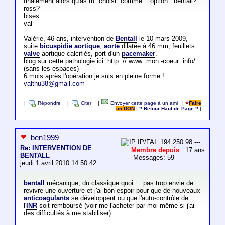
finalement alors qu'as tu "choisi" comme ...option...bentall?
ross?
bises
val
Valérie, 46 ans, intervention de
Bentall
le 10 mars 2009,
suite
bicuspidie aortique
,
aorte
dilatée à 46 mm, feuillets
valve
aortique calcifiés, port d'un
pacemaker
.
blog sur cette pathologie ici :http :// www .mon -coeur .info/
(sans les espaces)
6 mois après l'opération je suis en pleine forme !
valthu38@gmail.com
|
Répondre
|
Citer
|
Envoyer cette page à un ami
|
Faire
un DON
|
? Retour Haut de Page ?
|
ben1999
IP/FAI: 194.250.98.---
Re: INTERVENTION DE
Membre depuis
: 17 ans
BENTALL
- Messages: 59
jeudi 1 avril 2010 14:50:42
bentall
mécanique, du classique quoi ... pas trop envie de
revivre une ouverture et j'ai bon espoir pour que de nouveaux
anticoagulants
se développent ou que l'auto-contrôle de
l'
INR
soit remboursé (voir me l'acheter par moi-même si j'ai
des difficultés à me stabiliser).