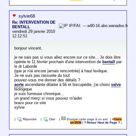
sylvie68
Re: INTERVENTION DE
IP/FAI: ---.w90-16.abo.wanadoo.fr
BENTALL
vendredi 29 janvier 2010
12:12:51
bonjour vincent,
je ne sais pas si vous allez encore sur ce site... Je dois être
opérée le 11 février prochain d'une intervention de
bentall
par
le dr Laborde
(que je n'ai encore jamais rencontrée) à haut levêque.
Je ne suis pas rassurée du tout
pouvez-vous me donner des détails ?
aorte
ascendante dilatée à 56 et biscupédie, j'ai choisi
valve
biologique
je suis fumeuse chronique...
un grand merçi si vous pouvez m'aider
bravo pour ce site
sylvie
|
Répondre
|
Citer
|
Envoyer cette page à un ami
|
Faire
un DON
|
? Retour Haut de Page ?
|