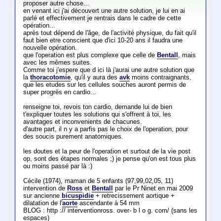
proposer autre chose...
en venant ici j'ai découvert une autre solution, je lui en ai
parlé et effectivement je rentrais dans le cadre de cette
opération...
après tout dépend de l'âge, de l'activité physique, du fait qu'il
faut bien etre conscient que d'ici 10-20 ans il faudra une
nouvelle opération.
que l'operation est plus complexe que celle de
Bentall
, mais
avec les mêmes suites.
Comme toi j'espere que d ici là j'aurai une autre solution que
la
thoracotomie
, qu'il y aura des
avk
moins contraignants,
que les etudes sur les cellules souches auront permis de
super progrès en cardio...
renseigne toi, revois ton cardio, demande lui de bien
t'expliquer toutes les solutions qui s'offrent à toi, les
avantages et inconvenients de chacunes.
d'autre part, il n y a parfis pas le choix de l'operation, pour
des soucis purement anatomiques.
les doutes et la peur de l'operation et surtout de la vie post
op, sont des étapes normales ;) je pense qu'on est tous plus
ou moins passé par là :)
Cécile (1974), maman de 5 enfants (97,99,02,05, 11)
intervention de
Ross
et
Bentall
par le Pr Ninet en mai 2009
sur ancienne
bicuspidie
+ retrecissement aortique +
dilatation de l'
aorte
ascendante à 54 mm
BLOG : http :// interventionross. over- b l o g. com/ (sans les
espaces)