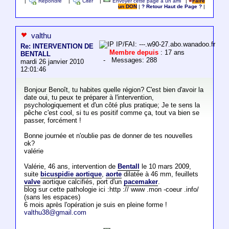
|
Répondre
|
Citer
|
Envoyer cette page à un ami
|
Faire
un DON
|
? Retour Haut de Page ?
|
valthu
IP/FAI: ---.w90-27.abo.wanadoo.fr
Re: INTERVENTION DE
Membre depuis
: 17 ans
BENTALL
- Messages: 288
mardi 26 janvier 2010
12:01:46
Bonjour Benoît, tu habites quelle région? C'est bien d'avoir la
date oui, tu peux te préparer à l'intervention,
psychologiquement et d'un côté plus pratique; Je te sens la
pêche c'est cool, si tu es positif comme ça, tout va bien se
passer, forcément !
Bonne journée et n'oublie pas de donner de tes nouvelles
ok?
valérie
Valérie, 46 ans, intervention de
Bentall
le 10 mars 2009,
suite
bicuspidie aortique
,
aorte
dilatée à 46 mm, feuillets
valve
aortique calcifiés, port d'un
pacemaker
.
blog sur cette pathologie ici :http :// www .mon -coeur .info/
(sans les espaces)
6 mois après l'opération je suis en pleine forme !
valthu38@gmail.com