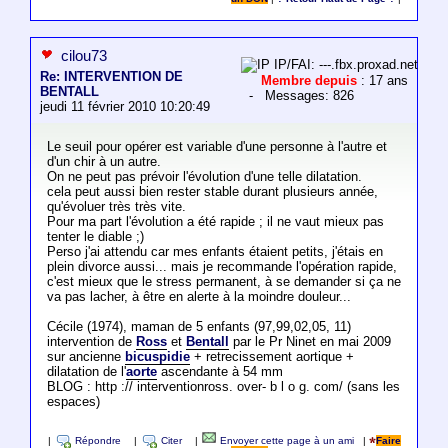
cilou73
IP/FAI: ---.fbx.proxad.net
Re: INTERVENTION DE
Membre depuis
: 17 ans
BENTALL
- Messages: 826
jeudi 11 février 2010 10:20:49
Le seuil pour opérer est variable d'une personne à l'autre et
d'un chir à un autre.
On ne peut pas prévoir l'évolution d'une telle dilatation.
cela peut aussi bien rester stable durant plusieurs année,
qu'évoluer très très vite.
Pour ma part l'évolution a été rapide ; il ne vaut mieux pas
tenter le diable ;)
Perso j'ai attendu car mes enfants étaient petits, j'étais en
plein divorce aussi... mais je recommande l'opération rapide,
c'est mieux que le stress permanent, à se demander si ça ne
va pas lacher, à être en alerte à la moindre douleur...
Cécile (1974), maman de 5 enfants (97,99,02,05, 11)
intervention de
Ross
et
Bentall
par le Pr Ninet en mai 2009
sur ancienne
bicuspidie
+ retrecissement aortique +
dilatation de l'
aorte
ascendante à 54 mm
BLOG : http :// interventionross. over- b l o g. com/ (sans les
espaces)
|
Répondre
|
Citer
|
Envoyer cette page à un ami
|
Faire