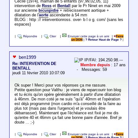
Cécile (1974), maman de 5 enfants (97,99,02,05, 11)
intervention de
Ross
et
Bentall
par le Pr Ninet en mai 2009
sur ancienne
bicuspidie
+ retrecissement aortique +
dilatation de l'
aorte
ascendante à 54 mm
BLOG : http :// interventionross. over- b l o g. com/ (sans les
espaces)
|
Répondre
|
Citer
|
Envoyer cette page à un ami
|
Faire
un DON
|
? Retour Haut de Page ?
|
ben1999
IP/FAI: 194.250.98.---
Re: INTERVENTION DE
Membre depuis
: 17 ans
BENTALL
- Messages: 59
jeudi 11 février 2010 10:07:09
Ok super ! Merci pour vos réponses ça me rassure.
Petite question pour Valthu : je viens de reparcourir ton blog
et tu écris qu'on opère généralement à partir d'une dilatation
à 46mm. De mon coté je ne suis "qu'à" 40mm et l'opération
est déjà programmé (mon cardio m'a conseillé de la faire au
plus tot (mais pas dans l'urgence) et je voulais être
débarrasser). Maintenant que l'échéance est fixé je me dis
qu'entre 40 et 46mm ça fait une bonne paire d'année. Bref je
doute ... ;-)
|
Répondre
|
Citer
|
Envoyer cette page à un ami
|
Faire
un DON
|
? Retour Haut de Page ?
|