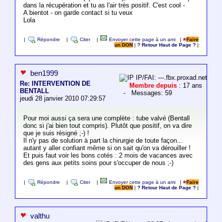
dans la récupération et tu as l'air très positif. C'est cool -
A bientot - on garde contact si tu veux
Lola
|
Répondre
|
Citer
|
Envoyer cette page à un ami
|
Faire
un DON
|
? Retour Haut de Page ?
|
ben1999
IP/FAI: ---.fbx.proxad.net
Re: INTERVENTION DE
Membre depuis
: 17 ans
BENTALL
- Messages: 59
jeudi 28 janvier 2010 07:29:57
Pour moi aussi ça sera une complète : tube valvé (Bentall
donc si j'ai bien tout compris). Plutôt que positif, on va dire
que je suis résigné ;-) !
Il n'y pas de solution à part la chirurgie de toute façon...
autant y aller confiant même si on sait qu'on va dérouiller !
Et puis faut voir les bons cotés : 2 mois de vacances avec
des gens aux petits soins pour s'occuper de nous ;-)
|
Répondre
|
Citer
|
Envoyer cette page à un ami
|
Faire
un DON
|
? Retour Haut de Page ?
|
valthu