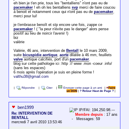
eh bien je t'en prie, tous les "bentalliens" n'ont pas eu de
pacemaker
! eh oh les bentalliens
svp
merci de faire coucou
à benoit et notamment ceux qui n'ont pas eu de
pacemaker
,
merci pour lui!
je t'embrasse benoît et stp encore une fois, zappe ce
pacemaker
! ( "la peur n'évite pas le danger" alors pense
positif au lieu de noircir l'avenir !)
biz
valérie
Valérie, 46 ans, intervention de
Bentall
le 10 mars 2009,
suite
bicuspidie aortique
,
aorte
dilatée à 46 mm, feuillets
valve
aortique calcifiés, port d'un
pacemaker
.
blog sur cette pathologie ici :http :// www .mon -coeur .info/
(sans les espaces)
6 mois après l'opération je suis en pleine forme !
valthu38@gmail.com
|
Répondre
|
Citer
|
Envoyer cette page à un ami
|
Faire
un DON
|
? Retour Haut de Page ?
|
ben1999
IP/FAI: 194.250.98.---
Re: INTERVENTION DE
Membre depuis
: 17 ans
BENTALL
- Messages: 59
mercredi 7 avril 2010 13:53:46