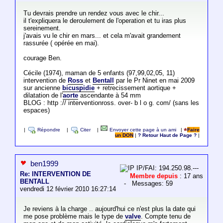
Tu devrais prendre un rendez vous avec le chir...
il t'expliquera le deroulement de l'operation et tu iras plus
sereinement.
j'avais vu le chir en mars... et cela m'avait grandement
rassurée ( opérée en mai).
courage Ben.
Cécile (1974), maman de 5 enfants (97,99,02,05, 11)
intervention de
Ross
et
Bentall
par le Pr Ninet en mai 2009
sur ancienne
bicuspidie
+ retrecissement aortique +
dilatation de l'
aorte
ascendante à 54 mm
BLOG : http :// interventionross. over- b l o g. com/ (sans les
espaces)
|
Répondre
|
Citer
|
Envoyer cette page à un ami
|
Faire
un DON
|
? Retour Haut de Page ?
|
ben1999
IP/FAI: 194.250.98.---
Re: INTERVENTION DE
Membre depuis
: 17 ans
BENTALL
- Messages: 59
vendredi 12 février 2010 16:27:14
Je reviens à la charge .. aujourd'hui ce n'est plus la date qui
me pose problème mais le type de
valve
. Compte tenu de