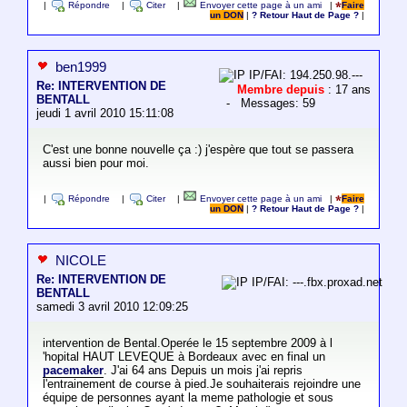
|
Répondre
|
Citer
|
Envoyer cette page à un ami
|
Faire
un DON
|
? Retour Haut de Page ?
|
ben1999
IP/FAI: 194.250.98.---
Re: INTERVENTION DE
Membre depuis
: 17 ans
BENTALL
- Messages: 59
jeudi 1 avril 2010 15:11:08
C'est une bonne nouvelle ça :) j'espère que tout se passera
aussi bien pour moi.
|
Répondre
|
Citer
|
Envoyer cette page à un ami
|
Faire
un DON
|
? Retour Haut de Page ?
|
NICOLE
Re: INTERVENTION DE
IP/FAI: ---.fbx.proxad.net
BENTALL
samedi 3 avril 2010 12:09:25
intervention de Bental.Operée le 15 septembre 2009 à l
'hopital HAUT LEVEQUE à Bordeaux avec en final un
pacemaker
. J'ai 64 ans Depuis un mois j'ai repris
l'entrainement de course à pied.Je souhaiterais rejoindre une
équipe de personnes ayant la meme pathologie et sous