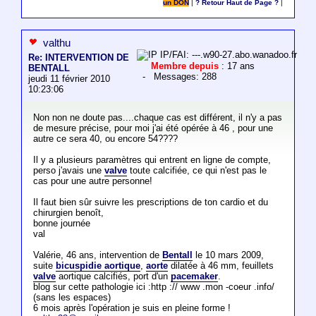
un DON
|
? Retour Haut de Page ?
|
valthu
IP/FAI: ---.w90-27.abo.wanadoo.fr
Re: INTERVENTION DE
Membre depuis
: 17 ans
BENTALL
- Messages: 288
jeudi 11 février 2010
10:23:06
Non non ne doute pas....chaque cas est différent, il n'y a pas
de mesure précise, pour moi j'ai été opérée à 46 , pour une
autre ce sera 40, ou encore 54????
Il y a plusieurs paramètres qui entrent en ligne de compte,
perso j'avais une
valve
toute calcifiée, ce qui n'est pas le
cas pour une autre personne!
Il faut bien sûr suivre les prescriptions de ton cardio et du
chirurgien benoît,
bonne journée
val
Valérie, 46 ans, intervention de
Bentall
le 10 mars 2009,
suite
bicuspidie aortique
,
aorte
dilatée à 46 mm, feuillets
valve
aortique calcifiés, port d'un
pacemaker
.
blog sur cette pathologie ici :http :// www .mon -coeur .info/
(sans les espaces)
6 mois après l'opération je suis en pleine forme !