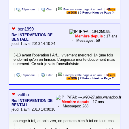
|
Répondre
|
Citer
|
Envoyer cette page à un ami
|
Faire
un DON
|
? Retour Haut de Page ?
|
ben1999
IP/FAI: 194.250.98.---
Re: INTERVENTION DE
Membre depuis
: 17 ans
BENTALL
- Messages: 59
jeudi 1 avril 2010 14:10:24
J-13 avant l'opération ! Arf... vivement mercredi 14 (une fois
endormi) qu'on en finisse. L'angoisse monte doucement mais
surement. Ce soir je vois l'anesthésiste.
|
Répondre
|
Citer
|
Envoyer cette page à un ami
|
Faire
un DON
|
? Retour Haut de Page ?
|
valthu
IP/FAI: ---.w90-27.abo.wanadoo.fr
Re: INTERVENTION DE
Membre depuis
: 17 ans
BENTALL
- Messages: 288
jeudi 1 avril 2010 14:38:10
courage à toi, et sois zen, on pensera bien à toi en tous cas
!