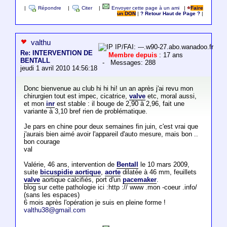
|
Répondre
|
Citer
|
Envoyer cette page à un ami
|
Faire
un DON
|
? Retour Haut de Page ?
|
valthu
IP/FAI: ---.w90-27.abo.wanadoo.fr
Re: INTERVENTION DE
Membre depuis
: 17 ans
BENTALL
- Messages: 288
jeudi 1 avril 2010 14:56:18
Donc bienvenue au club hi hi hi! un an après j'ai revu mon
chirurgien tout est impec, cicatrice,
valve
etc, moral aussi,
et mon
inr
est stable : il bouge de 2,90 à 2,96, fait une
variante à 3,10 bref rien de problématique.
Je pars en chine pour deux semaines fin juin, c'est vrai que
j'aurais bien aimé avoir l'appareil d'auto mesure, mais bon ..
bon courage
val
Valérie, 46 ans, intervention de
Bentall
le 10 mars 2009,
suite
bicuspidie aortique
,
aorte
dilatée à 46 mm, feuillets
valve
aortique calcifiés, port d'un
pacemaker
.
blog sur cette pathologie ici :http :// www .mon -coeur .info/
(sans les espaces)
6 mois après l'opération je suis en pleine forme !
valthu38@gmail.com