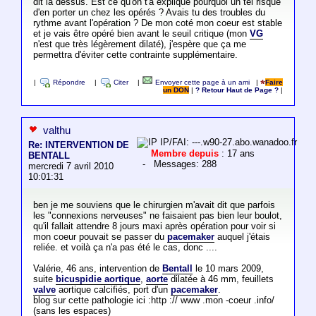
dit là dessus. Est ce qu'on t'a expliqué pourquoi un tel risque
d'en porter un chez les opérés ? Avais tu des troubles du
rythme avant l'opération ? De mon coté mon coeur est stable
et je vais être opéré bien avant le seuil critique (mon
VG
n'est que très légèrement dilaté), j'espère que ça me
permettra d'éviter cette contrainte supplémentaire.
|
Répondre
|
Citer
|
Envoyer cette page à un ami
|
Faire
un DON
|
? Retour Haut de Page ?
|
valthu
IP/FAI: ---.w90-27.abo.wanadoo.fr
Re: INTERVENTION DE
Membre depuis
: 17 ans
BENTALL
- Messages: 288
mercredi 7 avril 2010
10:01:31
ben je me souviens que le chirurgien m'avait dit que parfois
les "connexions nerveuses" ne faisaient pas bien leur boulot,
qu'il fallait attendre 8 jours maxi après opération pour voir si
mon coeur pouvait se passer du
pacemaker
auquel j'étais
reliée. et voilà ça n'a pas été le cas, donc ....
Valérie, 46 ans, intervention de
Bentall
le 10 mars 2009,
suite
bicuspidie aortique
,
aorte
dilatée à 46 mm, feuillets
valve
aortique calcifiés, port d'un
pacemaker
.
blog sur cette pathologie ici :http :// www .mon -coeur .info/
(sans les espaces)