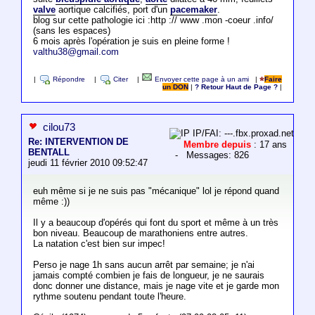
valve
aortique calcifiés, port d'un
pacemaker
.
blog sur cette pathologie ici :http :// www .mon -coeur .info/
(sans les espaces)
6 mois après l'opération je suis en pleine forme !
valthu38@gmail.com
|
Répondre
|
Citer
|
Envoyer cette page à un ami
|
Faire
un DON
|
? Retour Haut de Page ?
|
cilou73
IP/FAI: ---.fbx.proxad.net
Re: INTERVENTION DE
Membre depuis
: 17 ans
BENTALL
- Messages: 826
jeudi 11 février 2010 09:52:47
euh même si je ne suis pas "mécanique" lol je répond quand
même :))
Il y a beaucoup d'opérés qui font du sport et même à un très
bon niveau. Beaucoup de marathoniens entre autres.
La natation c'est bien sur impec!
Perso je nage 1h sans aucun arrêt par semaine; je n'ai
jamais compté combien je fais de longueur, je ne saurais
donc donner une distance, mais je nage vite et je garde mon
rythme soutenu pendant toute l'heure.