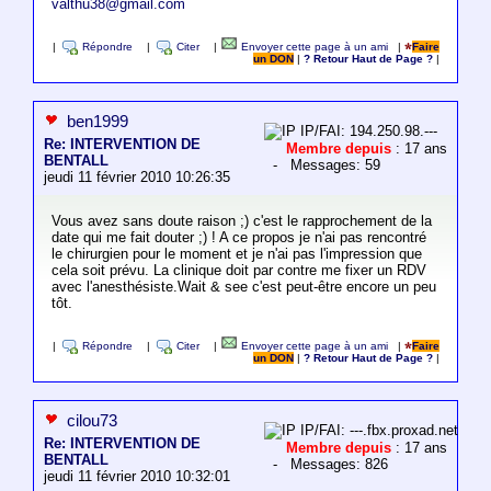
valthu38@gmail.com
|
Répondre
|
Citer
|
Envoyer cette page à un ami
|
Faire
un DON
|
? Retour Haut de Page ?
|
ben1999
IP/FAI: 194.250.98.---
Re: INTERVENTION DE
Membre depuis
: 17 ans
BENTALL
- Messages: 59
jeudi 11 février 2010 10:26:35
Vous avez sans doute raison ;) c'est le rapprochement de la
date qui me fait douter ;) ! A ce propos je n'ai pas rencontré
le chirurgien pour le moment et je n'ai pas l'impression que
cela soit prévu. La clinique doit par contre me fixer un RDV
avec l'anesthésiste.Wait & see c'est peut-être encore un peu
tôt.
|
Répondre
|
Citer
|
Envoyer cette page à un ami
|
Faire
un DON
|
? Retour Haut de Page ?
|
cilou73
IP/FAI: ---.fbx.proxad.net
Re: INTERVENTION DE
Membre depuis
: 17 ans
BENTALL
- Messages: 826
jeudi 11 février 2010 10:32:01