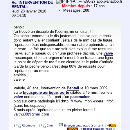
IP/FAI: ---.w90-27.abo.wanadoo.fr
Re: INTERVENTION DE
Membre depuis
: 17 ans
BENTALL
- Messages: 288
jeudi 28 janvier 2010
09:14:10
benoit
j'ai trouvé un disciple de l'optimisme on dirait !
Oui benoit comme tu le dis justement " on n'a pas le choix
donc autant y aller confiant", j'étais ds le mm cas de figure,
l'opération était indispensable...et ma nature optimiste a fait
le reste...le fait que tout me soit bien expliqué me rassurait,
j'ai vu sur le bureau du chir une prothèse dacron, une
valve
mécanique, et le chirurgien m'a montré en tracant une ligne
le point de départ de ma future cicatrice et le point d'arrivée.
Garde ta pêche benoit c'est déjà 80% de réussite pour
l'opération...au moins,
amitiés
valérie
Valérie, 46 ans, intervention de
Bentall
le 10 mars 2009,
suite
bicuspidie aortique
,
aorte
dilatée à 46 mm, feuillets
valve
aortique calcifiés, port d'un
pacemaker
.
blog sur cette pathologie ici :http :// www .mon -coeur .info/
(sans les espaces)
6 mois après l'opération je suis en pleine forme !
valthu38@gmail.com
|
Répondre
|
Citer
|
Envoyer cette page à un ami
|
Faire
un DON
|
? Retour Haut de Page ?
|