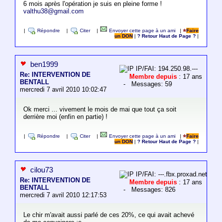
6 mois après l'opération je suis en pleine forme !
valthu38@gmail.com
|
Répondre
|
Citer
|
Envoyer cette page à un ami
|
Faire
un DON
|
? Retour Haut de Page ?
|
ben1999
IP/FAI: 194.250.98.---
Re: INTERVENTION DE
Membre depuis
: 17 ans
BENTALL
- Messages: 59
mercredi 7 avril 2010 10:02:47
Ok merci ... vivement le mois de mai que tout ça soit
derrière moi (enfin en partie) !
|
Répondre
|
Citer
|
Envoyer cette page à un ami
|
Faire
un DON
|
? Retour Haut de Page ?
|
cilou73
IP/FAI: ---.fbx.proxad.net
Re: INTERVENTION DE
Membre depuis
: 17 ans
BENTALL
- Messages: 826
mercredi 7 avril 2010 12:17:53
Le chir m'avait aussi parlé de ces 20%, ce qui avait achevé