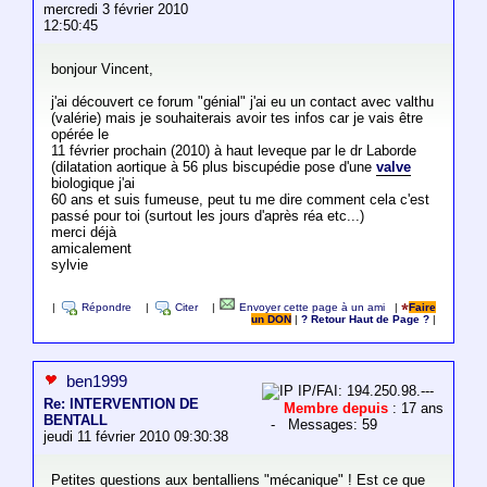
mercredi 3 février 2010
12:50:45
bonjour Vincent,
j'ai découvert ce forum "génial" j'ai eu un contact avec valthu
(valérie) mais je souhaiterais avoir tes infos car je vais être
opérée le
11 février prochain (2010) à haut leveque par le dr Laborde
(dilatation aortique à 56 plus biscupédie pose d'une
valve
biologique j'ai
60 ans et suis fumeuse, peut tu me dire comment cela c'est
passé pour toi (surtout les jours d'après réa etc...)
merci déjà
amicalement
sylvie
|
Répondre
|
Citer
|
Envoyer cette page à un ami
|
Faire
un DON
|
? Retour Haut de Page ?
|
ben1999
IP/FAI: 194.250.98.---
Re: INTERVENTION DE
Membre depuis
: 17 ans
BENTALL
- Messages: 59
jeudi 11 février 2010 09:30:38
Petites questions aux bentalliens "mécanique" ! Est ce que