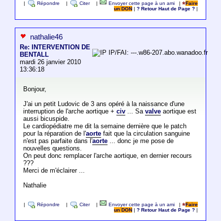
|
Répondre
|
Citer
|
Envoyer cette page à un ami
|
Faire
un DON
|
? Retour Haut de Page ?
|
nathalie46
Re: INTERVENTION DE
IP/FAI: ---.w86-207.abo.wanadoo.fr
BENTALL
mardi 26 janvier 2010
13:36:18
Bonjour,
J'ai un petit Ludovic de 3 ans opéré à la naissance d'une
interruption de l'arche aortique +
civ
... Sa
valve
aortique est
aussi bicuspide.
Le cardiopédiatre me dit la semaine dernière que le patch
pour la réparation de l'
aorte
fait que la circulation sanguine
n'est pas parfaite dans l'
aorte
... donc je me pose de
nouvelles questions.
On peut donc remplacer l'arche aortique, en dernier recours
???
Merci de m'éclairer ...
Nathalie
|
Répondre
|
Citer
|
Envoyer cette page à un ami
|
Faire
un DON
|
? Retour Haut de Page ?
|