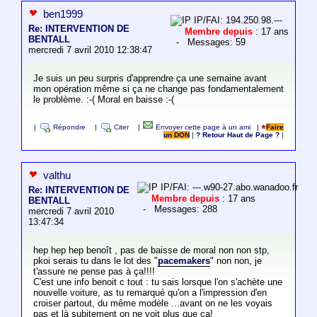
ben1999
IP/FAI: 194.250.98.---
Re: INTERVENTION DE
Membre depuis
: 17 ans
BENTALL
- Messages: 59
mercredi 7 avril 2010 12:38:47
Je suis un peu surpris d'apprendre ça une semaine avant
mon opération même si ça ne change pas fondamentalement
le problème. :-( Moral en baisse :-(
|
Répondre
|
Citer
|
Envoyer cette page à un ami
|
Faire
un DON
|
? Retour Haut de Page ?
|
valthu
IP/FAI: ---.w90-27.abo.wanadoo.fr
Re: INTERVENTION DE
Membre depuis
: 17 ans
BENTALL
- Messages: 288
mercredi 7 avril 2010
13:47:34
hep hep hep benoît , pas de baisse de moral non non stp,
pkoi serais tu dans le lot des "
pacemakers
" non non, je
t'assure ne pense pas à ça!!!!
C'est une info benoit c tout : tu sais lorsque l'on s'achète une
nouvelle voiture, as tu remarqué qu'on a l'impression d'en
croiser partout, du même modèle ...avant on ne les voyais
pas et là subitement on ne voit plus que ça!