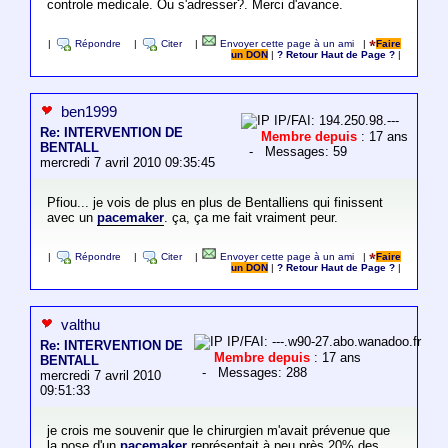
controle medicale. Ou s'adresser?. Merci d'avance.
|
Répondre
|
Citer
|
Envoyer cette page à un ami
|
Faire
un DON
|
? Retour Haut de Page ?
|
ben1999
IP/FAI: 194.250.98.---
Re: INTERVENTION DE
Membre depuis
: 17 ans
BENTALL
- Messages: 59
mercredi 7 avril 2010 09:35:45
Pfiou... je vois de plus en plus de Bentalliens qui finissent
avec un
pacemaker
. ça, ça me fait vraiment peur.
|
Répondre
|
Citer
|
Envoyer cette page à un ami
|
Faire
un DON
|
? Retour Haut de Page ?
|
valthu
IP/FAI: ---.w90-27.abo.wanadoo.fr
Re: INTERVENTION DE
Membre depuis
: 17 ans
BENTALL
- Messages: 288
mercredi 7 avril 2010
09:51:33
je crois me souvenir que le chirurgien m'avait prévenue que
la pose d'un
pacemaker
représentait à peu près 20% des