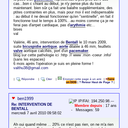
cas...bon c chiant au début, je n'y pense plus du tout
maintenant. bien sûr ça fait une balafre supplémentaire, des
ptites contraintes en plus, mais pour moi il est indispensable
: au début il ne devait fonctionner qu'en "sentinelle", en fait il
fonctionne tout le temps à 100%...au moins comme ça je ne
ferai pas d'arrpet cardiaque, pas d'
arythmie
etc...
bises
val
Valérie, 46 ans, intervention de
Bentall
le 10 mars 2009,
suite
bicuspidie aortique
,
aorte
dilatée à 46 mm, feuillets
valve
aortique calcifiés, port d'un
pacemaker
.
blog sur cette pathologie ici :http :// www .mon -coeur .info/
(sans les espaces)
6 mois après l'opération je suis en pleine forme !
valthu38@gmail.com
|
Répondre
|
Citer
|
Envoyer cette page à un ami
|
Faire
un DON
|
? Retour Haut de Page ?
|
ben1999
IP/FAI: 194.250.98.---
Re: INTERVENTION DE
Membre depuis
: 17 ans
BENTALL
- Messages: 59
mercredi 7 avril 2010 09:58:02
Ah oui quand même ... 20% ce n'est pas rien, on ne m'a rien