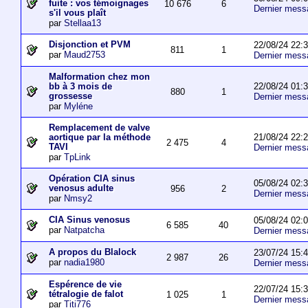
fuite : vos témoignages
10 676
6
Dernier mess
s'il vous plaît
par
Stellaa13
Disjonction et PVM
22/08/24 22:
811
1
par
Maud2753
Dernier mess
Malformation chez mon
22/08/24 01:
bb à 3 mois de
880
1
grossesse
Dernier mess
par
Myléne
Remplacement de valve
21/08/24 22:
aortique par la méthode
2 475
4
TAVI
Dernier mess
par
TpLink
Opération CIA sinus
05/08/24 02:
venosus adulte
956
2
Dernier mess
par
Nmsy2
CIA Sinus venosus
05/08/24 02:
6 585
40
par
Natpatcha
Dernier mess
A propos du Blalock
23/07/24 15:
2 987
26
par
nadia1980
Dernier mess
Espérence de vie
22/07/24 15:
tétralogie de falot
1 025
1
Dernier mess
par
Titi776