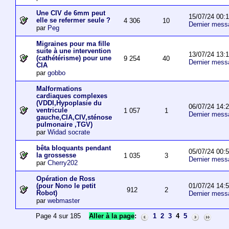
Une CIV de 6mm peut
15/07/24 00:
elle se refermer seule ?
4 306
10
Dernier mess
par
Peg
Migraines pour ma fille
suite à une intervention
13/07/24 13:
(cathétérisme) pour une
9 254
40
Dernier mess
CIA
par
gobbo
Malformations
cardiaques complexes
(VDDI,Hypoplasie du
06/07/24 14:
ventricule
1 057
1
Dernier mess
gauche,CIA,CIV,sténose
pulmonaire ,TGV)
par
Widad socrate
bêta bloquants pendant
05/07/24 00:
la grossesse
1 035
3
Dernier mess
par
Cherry202
Opération de Ross
01/07/24 14:
(pour Nono le petit
912
2
Robot)
Dernier mess
par
webmaster
Page 4 sur 185
Aller à la page
:
1
2
3
4
5