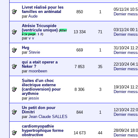
Livret réalisé pour les
05/11/24 10:5
familles en anténatal
850
1
Dernier mess
par
Aude
Atrésie Tricuspide
03/11/24 00:1
(ventricule unique)
(
Aller
13 334
71
Dernier mess
à la page
:
1
2
)
par
v v
Hvg
31/10/24 11:2
669
1
par
Stevie
Dernier mess
qui a etait operer a
22/10/24 04:
Neker ?
7 853
35
Dernier mess
par
moonbeen
Suites d'un choc
électrique externe
19/10/24 11:2
(cardioversion) pour
8 306
3
Dernier mess
arythmie
par
jessix
Un petit don pour
12/10/24 22:
Dimitri
844
1
Dernier mess
par
Jean Claude SALLES
cardiomyopathie
28/09/24 18:
hypertrophique forme
14 673
44
obstructive
Dernier mess