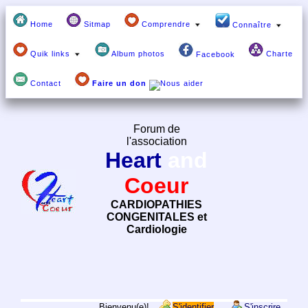
Home
Sitmap
Comprendre
Connaître
Quik links
Album photos
Charte
Facebook
Contact
Faire un don
Forum de
l'association
Heart
and
Coeur
CARDIOPATHIES
CONGENITALES et
Cardiologie
Bienvenu(e)!
S'identifier
S'inscrire