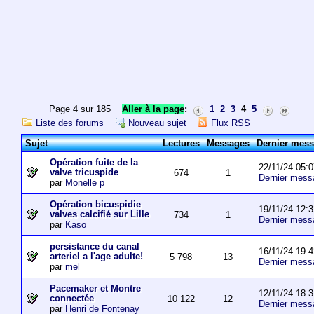
Page 4 sur 185
Aller à la page
:
1
2
3
4
5
Liste des forums
Nouveau sujet
Flux RSS
Sujet
Lectures
Messages
Dernier mes
Opération fuite de la
22/11/24 05:0
valve tricuspide
674
1
Dernier mess
par
Monelle p
Opération bicuspidie
19/11/24 12:3
valves calcifié sur Lille
734
1
Dernier mess
par
Kaso
persistance du canal
16/11/24 19:4
arteriel a l'age adulte!
5 798
13
Dernier mess
par
mel
Pacemaker et Montre
12/11/24 18:3
connectée
10 122
12
Dernier mess
par
Henri de Fontenay