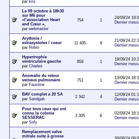
par
kris
Le 09 octobre à 18h30
sur M6 pour
24/09/24 19:
«l’association Heart
754
1
Dernier mess
and Cœur »,
par
webmaster
Arythmie /
21/09/24 22:
extrasystoles / coeur
11 405
9
Dernier mess
par
Robin
Hypertrophie
19/09/24 10:
ventriculaire gauche
859
1
Dernier mess
par
Charles
Anomalie du retour
13/09/24 18:
veineux pulmonaire
751
1
Dernier mess
par
Faustine
BAV complet a 20 SA
12/09/24 01:
2 342
4
par
Sandgab
Dernier mess
Pour tous ceux qui ont
02/09/24 18:1
connu la colonie
3 305
6
SESSERAC
Dernier mess
par
Sofy
Remplacement valve
mitrale suite à grosse
30/08/24 09: