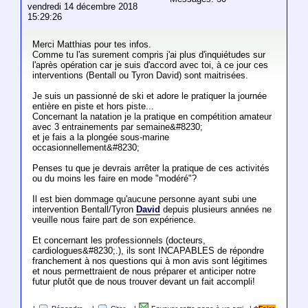
vendredi 14 décembre 2018
15:29:26
Merci Matthias pour tes infos.
Comme tu l'as surement compris j'ai plus d'inquiétudes sur
l'après opération car je suis d'accord avec toi, à ce jour ces
interventions (Bentall ou Tyron David) sont maitrisées.
Je suis un passionné de ski et adore le pratiquer la journée
entière en piste et hors piste...
Concernant la natation je la pratique en compétition amateur
avec 3 entrainements par semaine&#8230;
et je fais a la plongée sous-marine
occasionnellement&#8230;
Penses tu que je devrais arrêter la pratique de ces activités
ou du moins les faire en mode "modéré"?
Il est bien dommage qu'aucune personne ayant subi une
intervention Bentall/Tyron
David
depuis plusieurs années ne
veuille nous faire part de son expérience.
Et concernant les professionnels (docteurs,
cardiologues&#8230;.), ils sont INCAPABLES de répondre
franchement à nos questions qui à mon avis sont légitimes
et nous permettraient de nous préparer et anticiper notre
futur plutôt que de nous trouver devant un fait accompli!