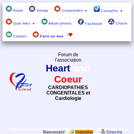
Home
Sitmap
Comprendre
Connaître
Quik links
Album photos
Charte
Facebook
Contact
Faire un don
Forum de
l'association
Heart
and
Coeur
CARDIOPATHIES
CONGENITALES et
Cardiologie
Bienvenu(e)!
S'identifier
S'inscrire