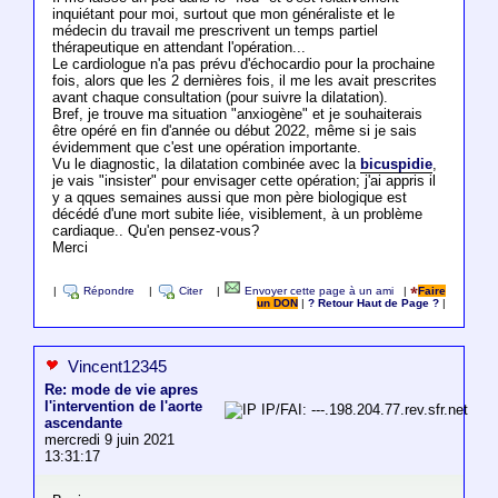
inquiétant pour moi, surtout que mon généraliste et le
médecin du travail me prescrivent un temps partiel
thérapeutique en attendant l'opération...
Le cardiologue n'a pas prévu d'échocardio pour la prochaine
fois, alors que les 2 dernières fois, il me les avait prescrites
avant chaque consultation (pour suivre la dilatation).
Bref, je trouve ma situation "anxiogène" et je souhaiterais
être opéré en fin d'année ou début 2022, même si je sais
évidemment que c'est une opération importante.
Vu le diagnostic, la dilatation combinée avec la
bicuspidie
,
je vais "insister" pour envisager cette opération; j'ai appris il
y a qques semaines aussi que mon père biologique est
décédé d'une mort subite liée, visiblement, à un problème
cardiaque.. Qu'en pensez-vous?
Merci
|
Répondre
|
Citer
|
Envoyer cette page à un ami
|
Faire
un DON
|
? Retour Haut de Page ?
|
Vincent12345
Re: mode de vie apres
l'intervention de l'aorte
IP/FAI: ---.198.204.77.rev.sfr.net
ascendante
mercredi 9 juin 2021
13:31:17