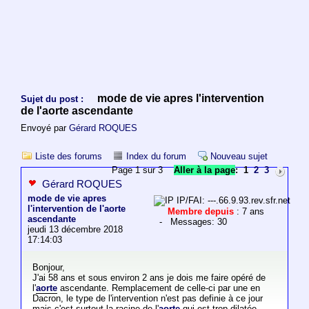
mode de vie apres l'intervention
Sujet du post :
de l'aorte ascendante
Envoyé par
Gérard ROQUES
Liste des forums
Index du forum
Nouveau sujet
Page 1 sur 3
Aller à la page
:
1
2
3
Gérard ROQUES
mode de vie apres
IP/FAI: ---.66.9.93.rev.sfr.net
l'intervention de l'aorte
Membre depuis
: 7 ans
ascendante
- Messages: 30
jeudi 13 décembre 2018
17:14:03
Bonjour,
J'ai 58 ans et sous environ 2 ans je dois me faire opéré de
l'
aorte
ascendante. Remplacement de celle-ci par une en
Dacron, le type de l'intervention n'est pas definie à ce jour
mais c'est surtout la racine de l'
aorte
qui est trop dilatée...