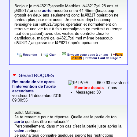
Bonjour je m&#8217;appelle Matthias j&#8217;ai 28 ans et
j&#8217;ai une
aorte
mesurée entre 44-46mm(beaucoup
grossit en deux ans seulement) donc l&#8217;opération ne
tardera plus pour moi aussi. Je me suis déjà beaucoup
renseigné sur l&#8217;après opération et normalement on
retrouve une vie tout à fais normal(mais ça mettrait du temps
faut être patient) avec des visites de contrôle chez le
cardiologue, malgré ça j&#8217;ai moi même beaucoup
d&#8217;angoisse sur l&#8217;après opération.
|
Répondre
|
Citer
|
Envoyer cette page à un ami
|
Faire
un DON
|
? Retour Haut de Page ?
|
Gérard ROQUES
Re: mode de vie apres
IP/FAI: ---.66.9.93.rev.sfr.net
l'intervention de l'aorte
Membre depuis
: 7 ans
ascendante
- Messages: 30
vendredi 14 décembre 2018
09:00:55
Salut Matthias,
Je te remercie pour ta réponse. Quelle est la partie de ton
aorte
qui dois être remplacée?
Personnellement, dans mon cas c'est la partie juste après la
valve
aortique...
Je souhaiterai connaitre quelques seront les restrictions