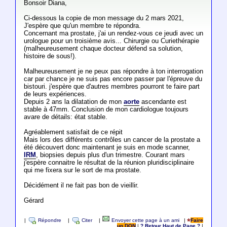
Bonsoir Diana,
Ci-dessous la copie de mon message du 2 mars 2021,
J'espère que qu'un membre te répondra.
Concernant ma prostate, j'ai un rendez-vous ce jeudi avec un
urologue pour un troisième avis... Chirurgie ou Curiethérapie
(malheureusement chaque docteur défend sa solution,
histoire de sous!).
Malheureusement je ne peux pas répondre à ton interrogation
car par chance je ne suis pas encore passer par l'épreuve du
bistouri. j'espère que d'autres membres pourront te faire part
de leurs expériences.
Depuis 2 ans la dilatation de mon
aorte
ascendante est
stable à 47mm. Conclusion de mon cardiologue toujours
avare de détails: état stable.
Agréablement satisfait de ce répit
Mais lors des différents contrôles un cancer de la prostate a
été découvert donc maintenant je suis en mode scanner,
IRM
, biopsies depuis plus d'un trimestre. Courant mars
j'espère connaitre le résultat de la réunion pluridisciplinaire
qui me fixera sur le sort de ma prostate.
Décidément il ne fait pas bon de vieillir.
Gérard
|
Répondre
|
Citer
|
Envoyer cette page à un ami
|
Faire
un DON
|
? Retour Haut de Page ?
|