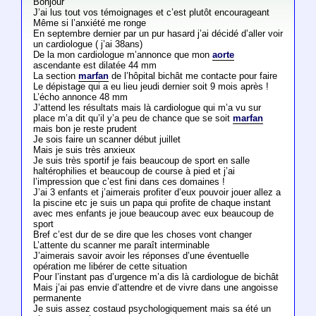
Bonjour
J’ai lus tout vos témoignages et c’est plutôt encourageant
Même si l’anxiété me ronge
En septembre dernier par un pur hasard j’ai décidé d’aller voir
un cardiologue ( j’ai 38ans)
De la mon cardiologue m’annonce que mon
aorte
ascendante est dilatée 44 mm
La section
marfan
de l’hôpital bichât me contacte pour faire
Le dépistage qui a eu lieu jeudi dernier soit 9 mois après !
L’écho annonce 48 mm
J’attend les résultats mais là cardiologue qui m’a vu sur
place m’a dit qu’il y’a peu de chance que se soit
marfan
mais bon je reste prudent
Je sois faire un scanner début juillet
Mais je suis très anxieux
Je suis très sportif je fais beaucoup de sport en salle
haltérophilies et beaucoup de course à pied et j’ai
l’impression que c’est fini dans ces domaines !
J’ai 3 enfants et j’aimerais profiter d’eux pouvoir jouer allez a
la piscine etc je suis un papa qui profite de chaque instant
avec mes enfants je joue beaucoup avec eux beaucoup de
sport
Bref c’est dur de se dire que les choses vont changer
L’attente du scanner me paraît interminable
J’aimerais savoir avoir les réponses d’une éventuelle
opération me libérer de cette situation
Pour l’instant pas d’urgence m’a dis là cardiologue de bichât
Mais j’ai pas envie d’attendre et de vivre dans une angoisse
permanente
Je suis assez costaud psychologiquement mais sa été un