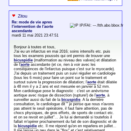
Zitou
Re: mode de vie apres
IP/FAI: ---.ftth.abo.bbox.fr
l'intervention de l'aorte
ascendante
mardi 11 mai 2021 23:47:51
Bonjour à toutes et tous,
J'ai eu un infarctus en mai 2016; soins intensifs etc. puis
tous les examens poussés qui ont permis de trouver une
bicuspidie
(malformation au niveau des valves) et dilatation
de l'
aorte
ascendante (et ce, rien à voir avec les
conséquences de l'infarctus puisque c'est sur le myocarde).
J'ai depuis un traitement puis un suivi régulier en cardiologie
(tous les 6 mois) pour faire un point sur le traitement et
surtout suivre la progression de dilatation; l'
aorte
était dilatée
à 48 mm il y a 2 ans et est mesurée en janvier à 52 mm.
Mon cardiologue pose le diagnostic : c'est un anévrisme
aortique avec risque de dissection (rupture!) de l'
aorte
, à
surveiller aussi du fait de la
bicuspidie
. A la dernière
consultation, le cardiologue dit " je pense que nous n'avons
pas atteint le seuil opératoire, il faut faire attention, pas de
chocs physiques, de gros efforts, de sports de contact etc.
et on se revoit en juillet"... Je lui ai demandé si toutefois il
fallait m'opérer prochainement du fait de son diagnostic et de
la
bicuspidie
etc. Il me répond qu'on en reparlera en juillet...
Il me laisse un peu dans le "flou" et c'est relativement