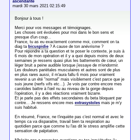
ascendante
mardi 30 mars 2021 02:15:49
Bonjour à tous !
Merci pour vos messages et témoignages.
Les choses ont évoluées pour moi dans le bon sens et
presque d'un coup...
France, tu as eu exactement comme moi, comment on ta
diag ta
bicuspidie
? A cause de ton anévrisme ?
Pour répondre a ta question et te poser le contexte, je suis à
6 mois de mon opération et il y a quoi depuis moins de deux
semaines je ressens quasi plus les battements de cœur, un
léger bruit a peine audible lorsque j'essaye de m'endormir.
Les douleurs pariétales musculaires et autres sont de plus
en plus rares aussi, il m'aura fallu 6 mois pour vraiment
revenir a un été "normal" mais visiblement c'est parce que je
suis jeune (nerfs vifs etc...). Je vois par contre encore mes
carotides battre à l'œil nu au niveau de la gorge depuis
l'opération, il y a des réactions vraiment bizarre.
Et je parle pas des effets secondaires du beta bloquant par
contre... Je ressens encore mes
extrasystoles
mais je m'y
suis habitué.
En résumé, France, ne t'inquiète pas c'est normal et avec le
temps ca va disparaitre, travail bien ta respiration au
quotidien parce que comme tu l'as dit le stress amplifie cette
sensation de palpitation.