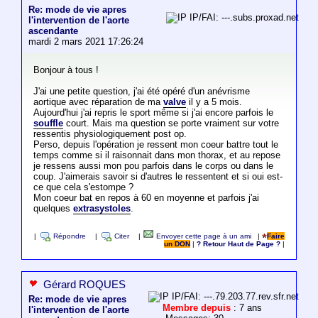
Re: mode de vie apres
IP/FAI: ---.subs.proxad.net
l'intervention de l'aorte
ascendante
mardi 2 mars 2021 17:26:24
Bonjour à tous !
J'ai une petite question, j'ai été opéré d'un anévrisme
aortique avec réparation de ma
valve
il y a 5 mois.
Aujourd'hui j'ai repris le sport même si j'ai encore parfois le
souffle
court. Mais ma question se porte vraiment sur votre
ressentis physiologiquement post op.
Perso, depuis l'opération je ressent mon coeur battre tout le
temps comme si il raisonnait dans mon thorax, et au repose
je ressens aussi mon pou parfois dans le corps ou dans le
coup. J'aimerais savoir si d'autres le ressentent et si oui est-
ce que cela s'estompe ?
Mon coeur bat en repos à 60 en moyenne et parfois j'ai
quelques
extrasystoles
.
|
Répondre
|
Citer
|
Envoyer cette page à un ami
|
Faire
un DON
|
? Retour Haut de Page ?
|
Gérard ROQUES
IP/FAI: ---.79.203.77.rev.sfr.net
Re: mode de vie apres
Membre depuis
: 7 ans
l'intervention de l'aorte