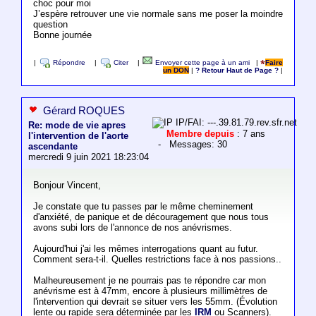
choc pour moi
J’espère retrouver une vie normale sans me poser la moindre
question
Bonne journée
|
Répondre
|
Citer
|
Envoyer cette page à un ami
|
Faire
un DON
|
? Retour Haut de Page ?
|
Gérard ROQUES
IP/FAI: ---.39.81.79.rev.sfr.net
Re: mode de vie apres
Membre depuis
: 7 ans
l'intervention de l'aorte
- Messages: 30
ascendante
mercredi 9 juin 2021 18:23:04
Bonjour Vincent,
Je constate que tu passes par le même cheminement
d'anxiété, de panique et de découragement que nous tous
avons subi lors de l'annonce de nos anévrismes.
Aujourd'hui j'ai les mêmes interrogations quant au futur.
Comment sera-t-il. Quelles restrictions face à nos passions..
Malheureusement je ne pourrais pas te répondre car mon
anévrisme est à 47mm, encore à plusieurs millimètres de
l'intervention qui devrait se situer vers les 55mm. (Évolution
lente ou rapide sera déterminée par les
IRM
ou Scanners).