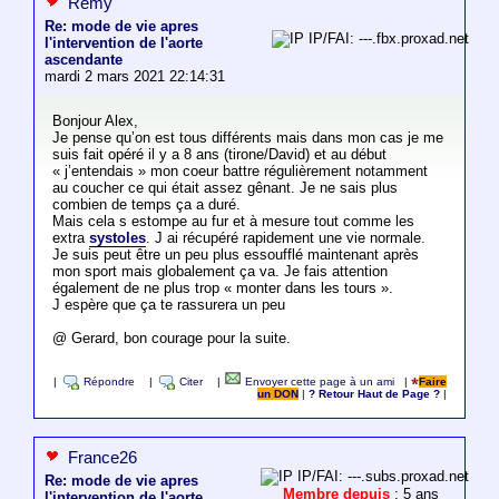
Remy
Re: mode de vie apres
IP/FAI: ---.fbx.proxad.net
l'intervention de l'aorte
ascendante
mardi 2 mars 2021 22:14:31
Bonjour Alex,
Je pense qu’on est tous différents mais dans mon cas je me
suis fait opéré il y a 8 ans (tirone/David) et au début
« j’entendais » mon coeur battre régulièrement notamment
au coucher ce qui était assez gênant. Je ne sais plus
combien de temps ça a duré.
Mais cela s estompe au fur et à mesure tout comme les
extra
systoles
. J ai récupéré rapidement une vie normale.
Je suis peut être un peu plus essoufflé maintenant après
mon sport mais globalement ça va. Je fais attention
également de ne plus trop « monter dans les tours ».
J espère que ça te rassurera un peu
@ Gerard, bon courage pour la suite.
|
Répondre
|
Citer
|
Envoyer cette page à un ami
|
Faire
un DON
|
? Retour Haut de Page ?
|
France26
IP/FAI: ---.subs.proxad.net
Re: mode de vie apres
Membre depuis
: 5 ans
l'intervention de l'aorte