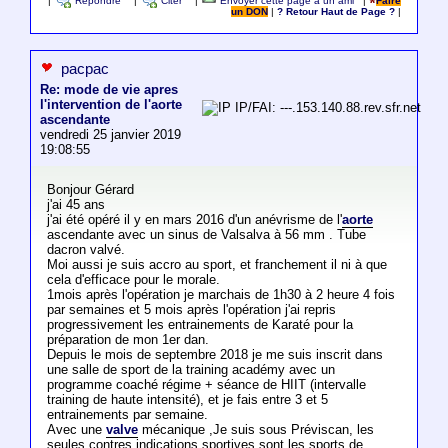
|
Répondre
|
Citer
|
Envoyer cette page à un ami
|
Faire
un DON
|
? Retour Haut de Page ?
|
pacpac
Re: mode de vie apres
l'intervention de l'aorte
IP/FAI: ---.153.140.88.rev.sfr.net
ascendante
vendredi 25 janvier 2019
19:08:55
Bonjour Gérard
j'ai 45 ans
j'ai été opéré il y en mars 2016 d'un anévrisme de l'
aorte
ascendante avec un sinus de Valsalva à 56 mm . Tube
dacron valvé.
Moi aussi je suis accro au sport, et franchement il ni à que
cela d'efficace pour le morale.
1mois après l'opération je marchais de 1h30 à 2 heure 4 fois
par semaines et 5 mois après l'opération j'ai repris
progressivement les entrainements de Karaté pour la
préparation de mon 1er dan.
Depuis le mois de septembre 2018 je me suis inscrit dans
une salle de sport de la training académy avec un
programme coaché régime + séance de HIIT (intervalle
training de haute intensité), et je fais entre 3 et 5
entrainements par semaine.
Avec une
valve
mécanique ,Je suis sous Préviscan, les
seules contres indications sportives sont les sports de