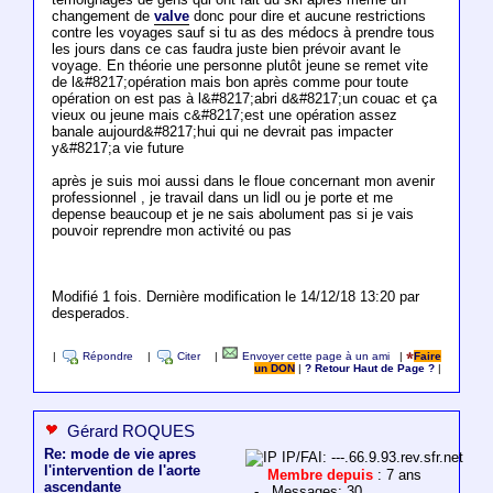
changement de
valve
donc pour dire et aucune restrictions
contre les voyages sauf si tu as des médocs à prendre tous
les jours dans ce cas faudra juste bien prévoir avant le
voyage. En théorie une personne plutôt jeune se remet vite
de l&#8217;opération mais bon après comme pour toute
opération on est pas à l&#8217;abri d&#8217;un couac et ça
vieux ou jeune mais c&#8217;est une opération assez
banale aujourd&#8217;hui qui ne devrait pas impacter
y&#8217;a vie future
après je suis moi aussi dans le floue concernant mon avenir
professionnel , je travail dans un lidl ou je porte et me
depense beaucoup et je ne sais abolument pas si je vais
pouvoir reprendre mon activité ou pas
Modifié 1 fois. Dernière modification le 14/12/18 13:20 par
desperados.
|
Répondre
|
Citer
|
Envoyer cette page à un ami
|
Faire
un DON
|
? Retour Haut de Page ?
|
Gérard ROQUES
Re: mode de vie apres
IP/FAI: ---.66.9.93.rev.sfr.net
l'intervention de l'aorte
Membre depuis
: 7 ans
ascendante
- Messages: 30