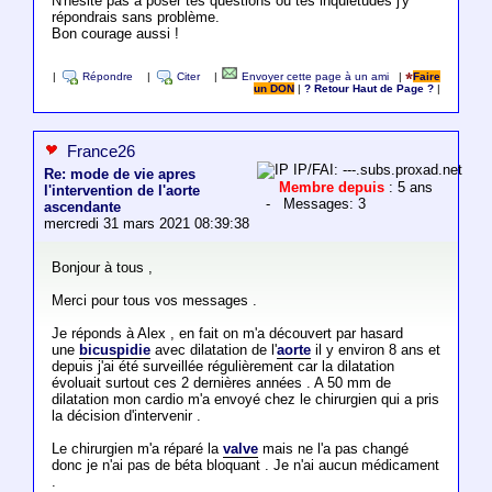
N'hésite pas a poser tes questions ou tes inquiétudes j'y
répondrais sans problème.
Bon courage aussi !
|
Répondre
|
Citer
|
Envoyer cette page à un ami
|
Faire
un DON
|
? Retour Haut de Page ?
|
France26
IP/FAI: ---.subs.proxad.net
Re: mode de vie apres
Membre depuis
: 5 ans
l'intervention de l'aorte
- Messages: 3
ascendante
mercredi 31 mars 2021 08:39:38
Bonjour à tous ,
Merci pour tous vos messages .
Je réponds à Alex , en fait on m'a découvert par hasard
une
bicuspidie
avec dilatation de l'
aorte
il y environ 8 ans et
depuis j'ai été surveillée régulièrement car la dilatation
évoluait surtout ces 2 dernières années . A 50 mm de
dilatation mon cardio m'a envoyé chez le chirurgien qui a pris
la décision d'intervenir .
Le chirurgien m'a réparé la
valve
mais ne l'a pas changé
donc je n'ai pas de béta bloquant . Je n'ai aucun médicament
.