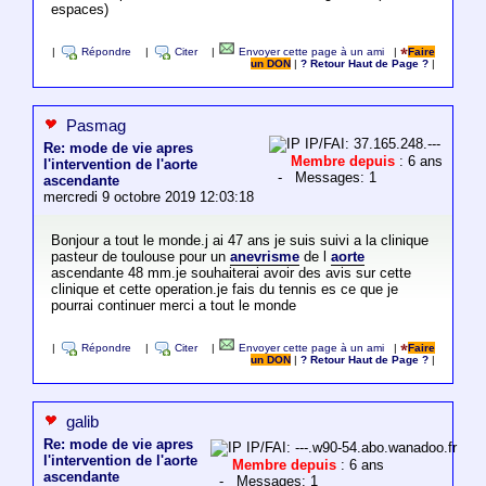
espaces)
|
Répondre
|
Citer
|
Envoyer cette page à un ami
|
Faire
un DON
|
? Retour Haut de Page ?
|
Pasmag
IP/FAI: 37.165.248.---
Re: mode de vie apres
Membre depuis
: 6 ans
l'intervention de l'aorte
- Messages: 1
ascendante
mercredi 9 octobre 2019 12:03:18
Bonjour a tout le monde.j ai 47 ans je suis suivi a la clinique
pasteur de toulouse pour un
anevrisme
de l
aorte
ascendante 48 mm.je souhaiterai avoir des avis sur cette
clinique et cette operation.je fais du tennis es ce que je
pourrai continuer merci a tout le monde
|
Répondre
|
Citer
|
Envoyer cette page à un ami
|
Faire
un DON
|
? Retour Haut de Page ?
|
galib
Re: mode de vie apres
IP/FAI: ---.w90-54.abo.wanadoo.fr
l'intervention de l'aorte
Membre depuis
: 6 ans
ascendante
- Messages: 1