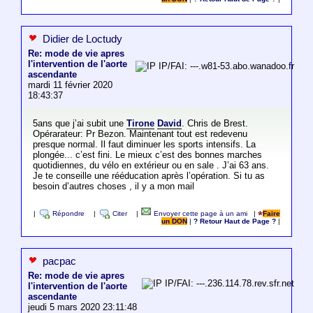
Didier de Loctudy
Re: mode de vie apres
l'intervention de l'aorte
IP/FAI: ---.w81-53.abo.wanadoo.fr
ascendante
mardi 11 février 2020
18:43:37
5ans que j’ai subit une
Tirone
David
. Chris de Brest.
Opérarateur: Pr Bezon. Maintenant tout est redevenu
presque normal. Il faut diminuer les sports intensifs. La
plongée... c’est fini. Le mieux c’est des bonnes marches
quotidiennes, du vélo en extérieur ou en sale . J’ai 63 ans.
Je te conseille une rééducation après l’opération. Si tu as
besoin d’autres choses , il y a mon mail
|
Répondre
|
Citer
|
Envoyer cette page à un ami
|
Faire
un DON
|
? Retour Haut de Page ?
|
pacpac
Re: mode de vie apres
IP/FAI: ---.236.114.78.rev.sfr.net
l'intervention de l'aorte
ascendante
jeudi 5 mars 2020 23:11:48