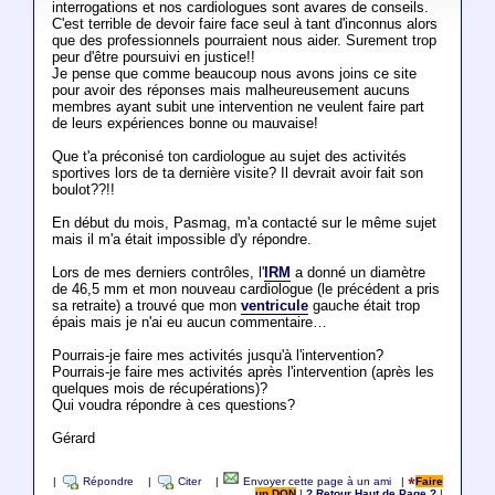
interrogations et nos cardiologues sont avares de conseils.
C'est terrible de devoir faire face seul à tant d'inconnus alors
que des professionnels pourraient nous aider. Surement trop
peur d'être poursuivi en justice!!
Je pense que comme beaucoup nous avons joins ce site
pour avoir des réponses mais malheureusement aucuns
membres ayant subit une intervention ne veulent faire part
de leurs expériences bonne ou mauvaise!
Que t'a préconisé ton cardiologue au sujet des activités
sportives lors de ta dernière visite? Il devrait avoir fait son
boulot??!!
En début du mois, Pasmag, m'a contacté sur le même sujet
mais il m'a était impossible d'y répondre.
Lors de mes derniers contrôles, l'
IRM
a donné un diamètre
de 46,5 mm et mon nouveau cardiologue (le précédent a pris
sa retraite) a trouvé que mon
ventricule
gauche était trop
épais mais je n'ai eu aucun commentaire…
Pourrais-je faire mes activités jusqu'à l'intervention?
Pourrais-je faire mes activités après l'intervention (après les
quelques mois de récupérations)?
Qui voudra répondre à ces questions?
Gérard
|
Répondre
|
Citer
|
Envoyer cette page à un ami
|
Faire
un DON
|
? Retour Haut de Page ?
|