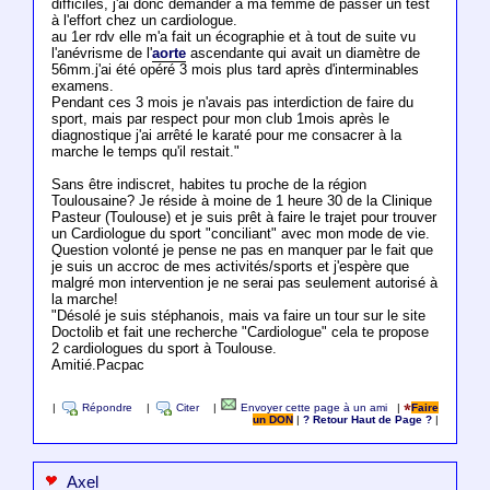
difficiles, j'ai donc demander à ma femme de passer un test
à l'effort chez un cardiologue.
au 1er rdv elle m'a fait un écographie et à tout de suite vu
l'anévrisme de l'
aorte
ascendante qui avait un diamètre de
56mm.j'ai été opéré 3 mois plus tard après d'interminables
examens.
Pendant ces 3 mois je n'avais pas interdiction de faire du
sport, mais par respect pour mon club 1mois après le
diagnostique j'ai arrêté le karaté pour me consacrer à la
marche le temps qu'il restait."
Sans être indiscret, habites tu proche de la région
Toulousaine? Je réside à moine de 1 heure 30 de la Clinique
Pasteur (Toulouse) et je suis prêt à faire le trajet pour trouver
un Cardiologue du sport "conciliant" avec mon mode de vie.
Question volonté je pense ne pas en manquer par le fait que
je suis un accroc de mes activités/sports et j'espère que
malgré mon intervention je ne serai pas seulement autorisé à
la marche!
"Désolé je suis stéphanois, mais va faire un tour sur le site
Doctolib et fait une recherche "Cardiologue" cela te propose
2 cardiologues du sport à Toulouse.
Amitié.Pacpac
|
Répondre
|
Citer
|
Envoyer cette page à un ami
|
Faire
un DON
|
? Retour Haut de Page ?
|
Axel