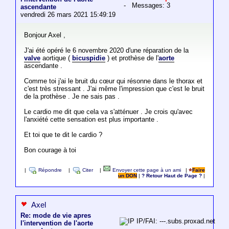
- Messages: 3
ascendante
vendredi 26 mars 2021 15:49:19
Bonjour Axel ,
J'ai été opéré le 6 novembre 2020 d'une réparation de la
valve
aortique (
bicuspidie
) et prothèse de l'
aorte
ascendante .
Comme toi j'ai le bruit du cœur qui résonne dans le thorax et
c'est très stressant . J'ai même l'impression que c'est le bruit
de la prothèse . Je ne sais pas .
Le cardio me dit que cela va s'atténuer . Je crois qu'avec
l'anxiété cette sensation est plus importante .
Et toi que te dit le cardio ?
Bon courage à toi
|
Répondre
|
Citer
|
Envoyer cette page à un ami
|
Faire
un DON
|
? Retour Haut de Page ?
|
Axel
Re: mode de vie apres
IP/FAI: ---.subs.proxad.net
l'intervention de l'aorte