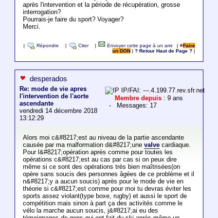
après l'intervention et la période de récupération, grosse
interrogation?
Pourrais-je faire du sport? Voyager?
Merci.
|
Répondre
|
Citer
|
Envoyer cette page à un ami
|
Faire
un DON
|
? Retour Haut de Page ?
|
desperados
Re: mode de vie apres
IP/FAI: ---.4.199.77.rev.sfr.net
l'intervention de l'aorte
Membre depuis
: 9 ans
ascendante
- Messages: 17
vendredi 14 décembre 2018
13:12:29
Alors moi c&#8217;est au niveau de la partie ascendante
causée par ma malformation d&#8217;une
valve
cardiaque.
Pour l&#8217;opération après comme pour toutes les
opérations c&#8217;est au cas par cas si on peux dire
même si ce sont des opérations très bien maîtrisées(on
opère sans soucis des personnes âgées de ce problème et il
n&#8217;y a aucun soucis) après pour le mode de vie en
théorie si c&#8217;est comme pour moi tu devras éviter les
sports assez violant(type boxe, rugby) et aussi le sport de
compétition mais sinon à part ça des activités comme le
vélo la marche aucun soucis, j&#8217;ai eu des
témoignages de gens qui ont fait du ski après même un