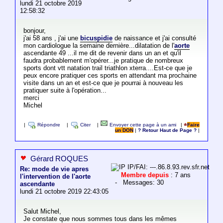
lundi 21 octobre 2019
12:58:32
bonjour,
j'ai 58 ans , j'ai une
bicuspidie
de naissance et j'ai consulté
mon cardiologue la semaine dernière...dilatation de l'
aorte
ascendante 49 ...il me dit de revenir dans un an et qu'il
faudra probablement m'opérer...je pratique de nombreux
sports dont vtt natation trail triathlon xterra....Est-ce que je
peux encore pratiquer ces sports en attendant ma prochaine
visite dans un an et est-ce que je pourrai à nouveau les
pratiquer suite à l'opération...
merci
Michel
|
Répondre
|
Citer
|
Envoyer cette page à un ami
|
Faire
un DON
|
? Retour Haut de Page ?
|
Gérard ROQUES
IP/FAI: ---.86.8.93.rev.sfr.net
Re: mode de vie apres
Membre depuis
: 7 ans
l'intervention de l'aorte
- Messages: 30
ascendante
lundi 21 octobre 2019 22:43:05
Salut Michel,
Je constate que nous sommes tous dans les mêmes