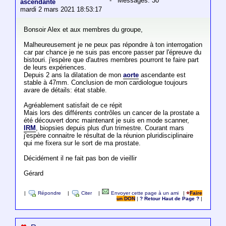
- Messages: 30
ascendante
mardi 2 mars 2021 18:53:17
Bonsoir Alex et aux membres du groupe,
Malheureusement je ne peux pas répondre à ton interrogation
car par chance je ne suis pas encore passer par l'épreuve du
bistouri. j'espère que d'autres membres pourront te faire part
de leurs expériences.
Depuis 2 ans la dilatation de mon
aorte
ascendante est
stable à 47mm. Conclusion de mon cardiologue toujours
avare de détails: état stable.
Agréablement satisfait de ce répit
Mais lors des différents contrôles un cancer de la prostate a
été découvert donc maintenant je suis en mode scanner,
IRM
, biopsies depuis plus d'un trimestre. Courant mars
j'espère connaitre le résultat de la réunion pluridisciplinaire
qui me fixera sur le sort de ma prostate.
Décidément il ne fait pas bon de vieillir
Gérard
|
Répondre
|
Citer
|
Envoyer cette page à un ami
|
Faire
un DON
|
? Retour Haut de Page ?
|