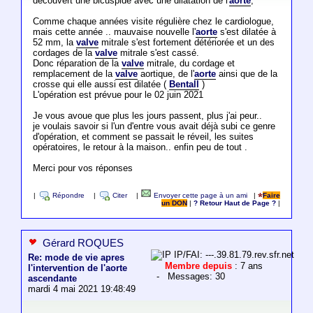
découvert une bicuspide avec une dilatation de l'
aorte
,
Comme chaque années visite régulière chez le cardiologue,
mais cette année .. mauvaise nouvelle l'
aorte
s'est dilatée à
52 mm, la
valve
mitrale s'est fortement détériorée et un des
cordages de la
valve
mitrale s'est cassé.
Donc réparation de la
valve
mitrale, du cordage et
remplacement de la
valve
aortique, de l'
aorte
ainsi que de la
crosse qui elle aussi est dilatée (
Bentall
)
L'opération est prévue pour le 02 juin 2021
Je vous avoue que plus les jours passent, plus j'ai peur..
je voulais savoir si l'un d'entre vous avait déjà subi ce genre
d'opération, et comment se passait le réveil, les suites
opératoires, le retour à la maison.. enfin peu de tout .
Merci pour vos réponses
|
Répondre
|
Citer
|
Envoyer cette page à un ami
|
Faire
un DON
|
? Retour Haut de Page ?
|
Gérard ROQUES
IP/FAI: ---.39.81.79.rev.sfr.net
Re: mode de vie apres
Membre depuis
: 7 ans
l'intervention de l'aorte
- Messages: 30
ascendante
mardi 4 mai 2021 19:48:49