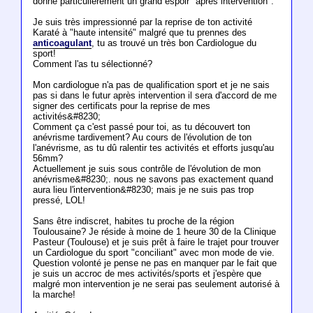
donne particulièrement un grand espoir "après intervention".
Je suis très impressionné par la reprise de ton activité
Karaté à "haute intensité" malgré que tu prennes des
anticoagulant
, tu as trouvé un très bon Cardiologue du
sport!
Comment l'as tu sélectionné?
Mon cardiologue n'a pas de qualification sport et je ne sais
pas si dans le futur après intervention il sera d'accord de me
signer des certificats pour la reprise de mes
activités&#8230;
Comment ça c'est passé pour toi, as tu découvert ton
anévrisme tardivement? Au cours de l'évolution de ton
l'anévrisme, as tu dû ralentir tes activités et efforts jusqu'au
56mm?
Actuellement je suis sous contrôle de l'évolution de mon
anévrisme&#8230;. nous ne savons pas exactement quand
aura lieu l'intervention&#8230; mais je ne suis pas trop
pressé, LOL!
Sans être indiscret, habites tu proche de la région
Toulousaine? Je réside à moine de 1 heure 30 de la Clinique
Pasteur (Toulouse) et je suis prêt à faire le trajet pour trouver
un Cardiologue du sport "conciliant" avec mon mode de vie.
Question volonté je pense ne pas en manquer par le fait que
je suis un accroc de mes activités/sports et j'espère que
malgré mon intervention je ne serai pas seulement autorisé à
la marche!