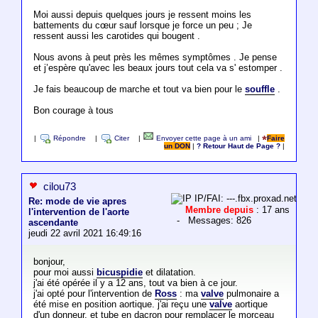
Moi aussi depuis quelques jours je ressent moins les
battements du cœur sauf lorsque je force un peu ; Je
ressent aussi les carotides qui bougent .
Nous avons à peut près les mêmes symptômes . Je pense
et j’espère qu'avec les beaux jours tout cela va s' estomper .
Je fais beaucoup de marche et tout va bien pour le
souffle
.
Bon courage à tous
|
Répondre
|
Citer
|
Envoyer cette page à un ami
|
Faire
un DON
|
? Retour Haut de Page ?
|
cilou73
IP/FAI: ---.fbx.proxad.net
Re: mode de vie apres
Membre depuis
: 17 ans
l'intervention de l'aorte
- Messages: 826
ascendante
jeudi 22 avril 2021 16:49:16
bonjour,
pour moi aussi
bicuspidie
et dilatation.
j'ai été opérée il y a 12 ans, tout va bien à ce jour.
j'ai opté pour l'intervention de
Ross
: ma
valve
pulmonaire a
été mise en position aortique. j'ai reçu une
valve
aortique
d'un donneur, et tube en dacron pour remplacer le morceau