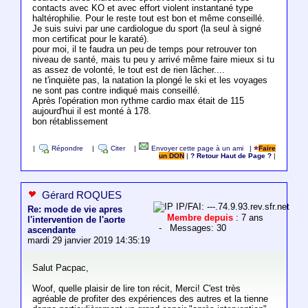
contacts avec KO et avec effort violent instantané type
haltérophilie. Pour le reste tout est bon et même conseillé.
Je suis suivi par une cardiologue du sport (la seul à signé
mon certificat pour le karaté).
pour moi, il te faudra un peu de temps pour retrouver ton
niveau de santé, mais tu peu y arrivé même faire mieux si tu
as assez de volonté, le tout est de rien lâcher....
ne t'inquiète pas, la natation la plongé le ski et les voyages
ne sont pas contre indiqué mais conseillé.
Après l'opération mon rythme cardio max était de 115
aujourd'hui il est monté à 178.
bon rétablissement
|
Répondre
|
Citer
|
Envoyer cette page à un ami
|
Faire
un DON
|
? Retour Haut de Page ?
|
Gérard ROQUES
IP/FAI: ---.74.9.93.rev.sfr.net
Re: mode de vie apres
Membre depuis
: 7 ans
l'intervention de l'aorte
- Messages: 30
ascendante
mardi 29 janvier 2019 14:35:19
Salut Pacpac,
Woof, quelle plaisir de lire ton récit, Merci! C'est très
agréable de profiter des expériences des autres et la tienne