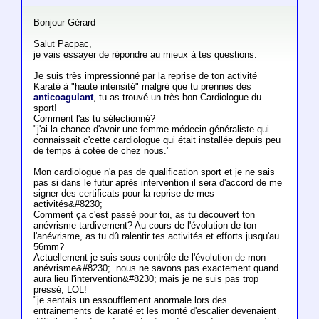
Bonjour Gérard
Salut Pacpac,
je vais essayer de répondre au mieux à tes questions.
Je suis très impressionné par la reprise de ton activité
Karaté à "haute intensité" malgré que tu prennes des
anticoagulant
, tu as trouvé un très bon Cardiologue du
sport!
Comment l'as tu sélectionné?
"j'ai la chance d'avoir une femme médecin généraliste qui
connaissait c'cette cardiologue qui était installée depuis peu
de temps à cotée de chez nous."
Mon cardiologue n'a pas de qualification sport et je ne sais
pas si dans le futur après intervention il sera d'accord de me
signer des certificats pour la reprise de mes
activités&#8230;
Comment ça c'est passé pour toi, as tu découvert ton
anévrisme tardivement? Au cours de l'évolution de ton
l'anévrisme, as tu dû ralentir tes activités et efforts jusqu'au
56mm?
Actuellement je suis sous contrôle de l'évolution de mon
anévrisme&#8230;. nous ne savons pas exactement quand
aura lieu l'intervention&#8230; mais je ne suis pas trop
pressé, LOL!
"je sentais un essoufflement anormale lors des
entrainements de karaté et les monté d'escalier devenaient