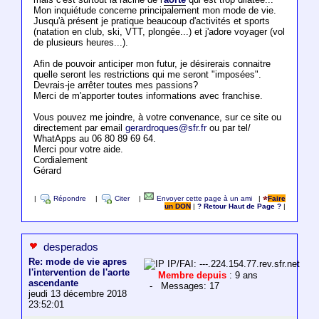
Mon inquiétude concerne principalement mon mode de vie.
Jusqu'à présent je pratique beaucoup d'activités et sports
(natation en club, ski, VTT, plongée...) et j'adore voyager (vol
de plusieurs heures...).
Afin de pouvoir anticiper mon futur, je désirerais connaitre
quelle seront les restrictions qui me seront "imposées".
Devrais-je arrêter toutes mes passions?
Merci de m'apporter toutes informations avec franchise.
Vous pouvez me joindre, à votre convenance, sur ce site ou
directement par email
gerardroques@sfr.fr
ou par tel/
WhatApps au 06 80 89 69 64.
Merci pour votre aide.
Cordialement
Gérard
|
Répondre
|
Citer
|
Envoyer cette page à un ami
|
Faire
un DON
|
? Retour Haut de Page ?
|
desperados
Re: mode de vie apres
IP/FAI: ---.224.154.77.rev.sfr.net
l'intervention de l'aorte
Membre depuis
: 9 ans
ascendante
- Messages: 17
jeudi 13 décembre 2018
23:52:01