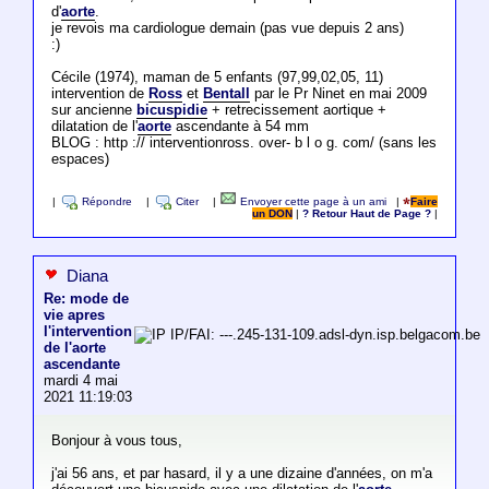
d'
aorte
.
je revois ma cardiologue demain (pas vue depuis 2 ans)
:)
Cécile (1974), maman de 5 enfants (97,99,02,05, 11)
intervention de
Ross
et
Bentall
par le Pr Ninet en mai 2009
sur ancienne
bicuspidie
+ retrecissement aortique +
dilatation de l'
aorte
ascendante à 54 mm
BLOG : http :// interventionross. over- b l o g. com/ (sans les
espaces)
|
Répondre
|
Citer
|
Envoyer cette page à un ami
|
Faire
un DON
|
? Retour Haut de Page ?
|
Diana
Re: mode de
vie apres
l'intervention
IP/FAI: ---.245-131-109.adsl-dyn.isp.belgacom.be
de l'aorte
ascendante
mardi 4 mai
2021 11:19:03
Bonjour à vous tous,
j'ai 56 ans, et par hasard, il y a une dizaine d'années, on m'a