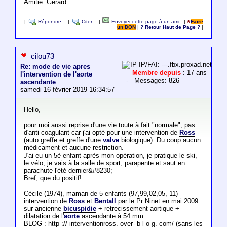
Amitié. Gérard
|
Répondre
|
Citer
|
Envoyer cette page à un ami
|
Faire
un DON
|
? Retour Haut de Page ?
|
cilou73
IP/FAI: ---.fbx.proxad.net
Re: mode de vie apres
Membre depuis
: 17 ans
l'intervention de l'aorte
- Messages: 826
ascendante
samedi 16 février 2019 16:34:57
Hello,
pour moi aussi reprise d'une vie toute à fait "normale", pas
d'anti coagulant car j'ai opté pour une intervention de
Ross
(auto greffe et greffe d'une
valve
biologique). Du coup aucun
médicament et aucune restriction.
J'ai eu un 5è enfant après mon opération, je pratique le ski,
le vélo, je vais à la salle de sport, parapente et saut en
parachute l'été dernier&#8230;
Bref, que du positif!
Cécile (1974), maman de 5 enfants (97,99,02,05, 11)
intervention de
Ross
et
Bentall
par le Pr Ninet en mai 2009
sur ancienne
bicuspidie
+ retrecissement aortique +
dilatation de l'
aorte
ascendante à 54 mm
BLOG : http :// interventionross. over- b l o g. com/ (sans les