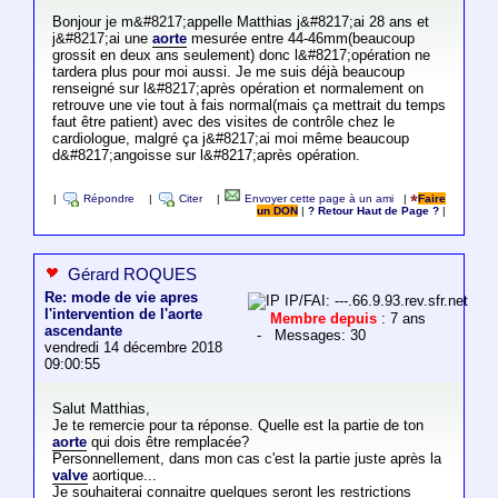
Bonjour je m&#8217;appelle Matthias j&#8217;ai 28 ans et
j&#8217;ai une
aorte
mesurée entre 44-46mm(beaucoup
grossit en deux ans seulement) donc l&#8217;opération ne
tardera plus pour moi aussi. Je me suis déjà beaucoup
renseigné sur l&#8217;après opération et normalement on
retrouve une vie tout à fais normal(mais ça mettrait du temps
faut être patient) avec des visites de contrôle chez le
cardiologue, malgré ça j&#8217;ai moi même beaucoup
d&#8217;angoisse sur l&#8217;après opération.
|
Répondre
|
Citer
|
Envoyer cette page à un ami
|
Faire
un DON
|
? Retour Haut de Page ?
|
Gérard ROQUES
Re: mode de vie apres
IP/FAI: ---.66.9.93.rev.sfr.net
l'intervention de l'aorte
Membre depuis
: 7 ans
ascendante
- Messages: 30
vendredi 14 décembre 2018
09:00:55
Salut Matthias,
Je te remercie pour ta réponse. Quelle est la partie de ton
aorte
qui dois être remplacée?
Personnellement, dans mon cas c'est la partie juste après la
valve
aortique...
Je souhaiterai connaitre quelques seront les restrictions