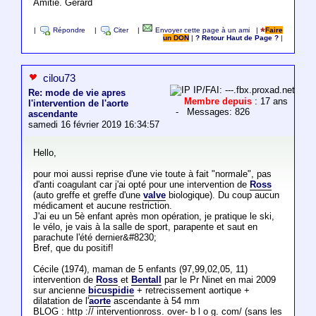
Amitié. Gérard
|
Répondre
|
Citer
|
Envoyer cette page à un ami
|
Faire
un DON
|
? Retour Haut de Page ?
|
cilou73
IP/FAI: ---.fbx.proxad.net
Re: mode de vie apres
Membre depuis
: 17 ans
l'intervention de l'aorte
- Messages: 826
ascendante
samedi 16 février 2019 16:34:57
Hello,
pour moi aussi reprise d'une vie toute à fait "normale", pas
d'anti coagulant car j'ai opté pour une intervention de
Ross
(auto greffe et greffe d'une
valve
biologique). Du coup aucun
médicament et aucune restriction.
J'ai eu un 5è enfant après mon opération, je pratique le ski,
le vélo, je vais à la salle de sport, parapente et saut en
parachute l'été dernier&#8230;
Bref, que du positif!
Cécile (1974), maman de 5 enfants (97,99,02,05, 11)
intervention de
Ross
et
Bentall
par le Pr Ninet en mai 2009
sur ancienne
bicuspidie
+ retrecissement aortique +
dilatation de l'
aorte
ascendante à 54 mm
BLOG : http :// interventionross. over- b l o g. com/ (sans les