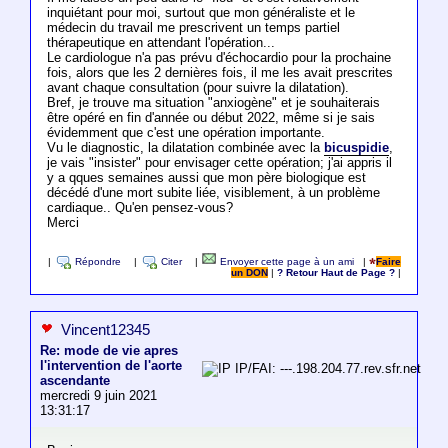
inquiétant pour moi, surtout que mon généraliste et le
médecin du travail me prescrivent un temps partiel
thérapeutique en attendant l'opération...
Le cardiologue n'a pas prévu d'échocardio pour la prochaine
fois, alors que les 2 dernières fois, il me les avait prescrites
avant chaque consultation (pour suivre la dilatation).
Bref, je trouve ma situation "anxiogène" et je souhaiterais
être opéré en fin d'année ou début 2022, même si je sais
évidemment que c'est une opération importante.
Vu le diagnostic, la dilatation combinée avec la
bicuspidie
,
je vais "insister" pour envisager cette opération; j'ai appris il
y a qques semaines aussi que mon père biologique est
décédé d'une mort subite liée, visiblement, à un problème
cardiaque.. Qu'en pensez-vous?
Merci
|
Répondre
|
Citer
|
Envoyer cette page à un ami
|
Faire
un DON
|
? Retour Haut de Page ?
|
Vincent12345
Re: mode de vie apres
l'intervention de l'aorte
IP/FAI: ---.198.204.77.rev.sfr.net
ascendante
mercredi 9 juin 2021
13:31:17