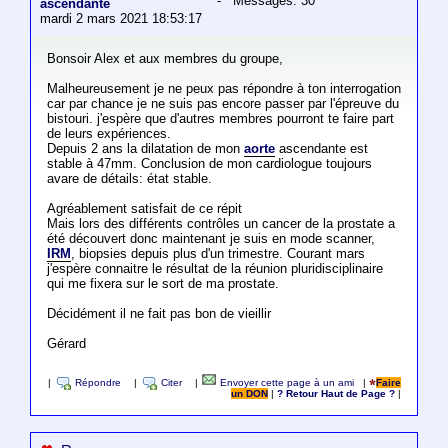
- Messages: 30
ascendante
mardi 2 mars 2021 18:53:17
Bonsoir Alex et aux membres du groupe,
Malheureusement je ne peux pas répondre à ton interrogation
car par chance je ne suis pas encore passer par l'épreuve du
bistouri. j'espère que d'autres membres pourront te faire part
de leurs expériences.
Depuis 2 ans la dilatation de mon
aorte
ascendante est
stable à 47mm. Conclusion de mon cardiologue toujours
avare de détails: état stable.
Agréablement satisfait de ce répit
Mais lors des différents contrôles un cancer de la prostate a
été découvert donc maintenant je suis en mode scanner,
IRM
, biopsies depuis plus d'un trimestre. Courant mars
j'espère connaitre le résultat de la réunion pluridisciplinaire
qui me fixera sur le sort de ma prostate.
Décidément il ne fait pas bon de vieillir
Gérard
|
Répondre
|
Citer
|
Envoyer cette page à un ami
|
Faire
un DON
|
? Retour Haut de Page ?
|