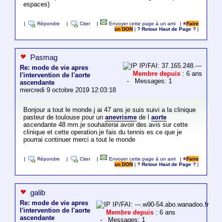
espaces)
|
Répondre
|
Citer
|
Envoyer cette page à un ami
|
Faire
un DON
|
? Retour Haut de Page ?
|
Pasmag
IP/FAI: 37.165.248.---
Re: mode de vie apres
Membre depuis
: 6 ans
l'intervention de l'aorte
- Messages: 1
ascendante
mercredi 9 octobre 2019 12:03:18
Bonjour a tout le monde.j ai 47 ans je suis suivi a la clinique
pasteur de toulouse pour un
anevrisme
de l
aorte
ascendante 48 mm.je souhaiterai avoir des avis sur cette
clinique et cette operation.je fais du tennis es ce que je
pourrai continuer merci a tout le monde
|
Répondre
|
Citer
|
Envoyer cette page à un ami
|
Faire
un DON
|
? Retour Haut de Page ?
|
galib
Re: mode de vie apres
IP/FAI: ---.w90-54.abo.wanadoo.fr
l'intervention de l'aorte
Membre depuis
: 6 ans
ascendante
- Messages: 1