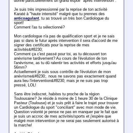
donne particulièrement un grand espoir "après intervention".
Je suis très impressionné par la reprise de ton activité
Karaté à "haute intensité" malgré que tu prennes des
anticoagulant
, tu as trouvé un très bon Cardiologue du
sport!
Comment l'as tu sélectionné?
Mon cardiologue n'a pas de qualification sport et je ne sais
pas si dans le futur après intervention il sera d'accord de me
signer des certificats pour la reprise de mes
activités&#8230;
Comment ça c'est passé pour toi, as tu découvert ton
anévrisme tardivement? Au cours de l'évolution de ton
l'anévrisme, as tu dû ralentir tes activités et efforts jusqu'au
56mm?
Actuellement je suis sous contrôle de l'évolution de mon
anévrisme&#8230;. nous ne savons pas exactement quand
aura lieu l'intervention&#8230; mais je ne suis pas trop
pressé, LOL!
Sans être indiscret, habites tu proche de la région
Toulousaine? Je réside à moine de 1 heure 30 de la Clinique
Pasteur (Toulouse) et je suis prêt à faire le trajet pour trouver
un Cardiologue du sport "conciliant" avec mon mode de vie.
Question volonté je pense ne pas en manquer par le fait que
je suis un accroc de mes activités/sports et j'espère que
malgré mon intervention je ne serai pas seulement autorisé à
la marche!