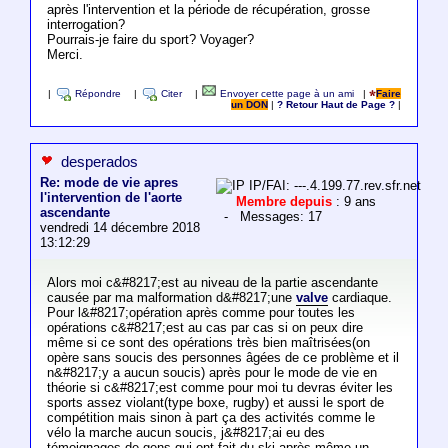
après l'intervention et la période de récupération, grosse
interrogation?
Pourrais-je faire du sport? Voyager?
Merci.
|
Répondre
|
Citer
|
Envoyer cette page à un ami
|
Faire
un DON
|
? Retour Haut de Page ?
|
desperados
Re: mode de vie apres
IP/FAI: ---.4.199.77.rev.sfr.net
l'intervention de l'aorte
Membre depuis
: 9 ans
ascendante
- Messages: 17
vendredi 14 décembre 2018
13:12:29
Alors moi c&#8217;est au niveau de la partie ascendante
causée par ma malformation d&#8217;une
valve
cardiaque.
Pour l&#8217;opération après comme pour toutes les
opérations c&#8217;est au cas par cas si on peux dire
même si ce sont des opérations très bien maîtrisées(on
opère sans soucis des personnes âgées de ce problème et il
n&#8217;y a aucun soucis) après pour le mode de vie en
théorie si c&#8217;est comme pour moi tu devras éviter les
sports assez violant(type boxe, rugby) et aussi le sport de
compétition mais sinon à part ça des activités comme le
vélo la marche aucun soucis, j&#8217;ai eu des
témoignages de gens qui ont fait du ski après même un