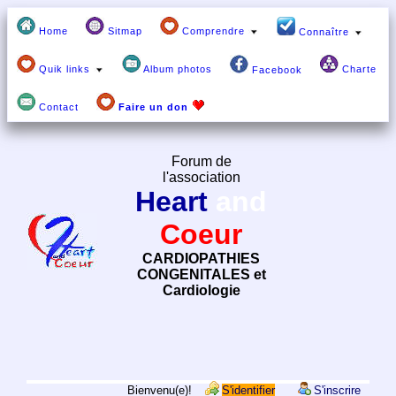
Home
Sitmap
Comprendre
Connaître
Quik links
Album photos
Charte
Facebook
Contact
Faire un don
Forum de
l'association
Heart
and
Coeur
CARDIOPATHIES
CONGENITALES et
Cardiologie
Bienvenu(e)!
S'identifier
S'inscrire