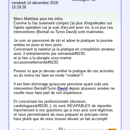
vendredi 14 décembre 2018
15:29:26
Merci Matthias pour tes infos.
Comme tu l'as surement compris j'ai plus d'inquiétudes sur
l'après opération car je suis d'accord avec toi, à ce jour ces
interventions (Bentall ou Tyron David) sont maitrisées.
Je suis un passionné de ski et adore le pratiquer la journée
entière en piste et hors piste...
Concernant la natation je la pratique en compétition amateur
avec 3 entrainements par semaine&#8230;
et je fais a la plongée sous-marine
occasionnellement&#8230;
Penses tu que je devrais arrêter la pratique de ces activités
ou du moins les faire en mode "modéré"?
Il est bien dommage qu'aucune personne ayant subi une
intervention Bentall/Tyron
David
depuis plusieurs années ne
veuille nous faire part de son expérience.
Et concernant les professionnels (docteurs,
cardiologues&#8230;.), ils sont INCAPABLES de répondre
franchement à nos questions qui à mon avis sont légitimes
et nous permettraient de nous préparer et anticiper notre
futur plutôt que de nous trouver devant un fait accompli!