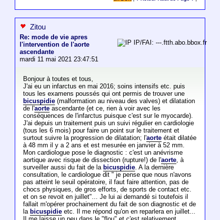
Zitou
Re: mode de vie apres
IP/FAI: ---.ftth.abo.bbox.fr
l'intervention de l'aorte
ascendante
mardi 11 mai 2021 23:47:51
Bonjour à toutes et tous,
J'ai eu un infarctus en mai 2016; soins intensifs etc. puis
tous les examens poussés qui ont permis de trouver une
bicuspidie
(malformation au niveau des valves) et dilatation
de l'
aorte
ascendante (et ce, rien à voir avec les
conséquences de l'infarctus puisque c'est sur le myocarde).
J'ai depuis un traitement puis un suivi régulier en cardiologie
(tous les 6 mois) pour faire un point sur le traitement et
surtout suivre la progression de dilatation; l'
aorte
était dilatée
à 48 mm il y a 2 ans et est mesurée en janvier à 52 mm.
Mon cardiologue pose le diagnostic : c'est un anévrisme
aortique avec risque de dissection (rupture!) de l'
aorte
, à
surveiller aussi du fait de la
bicuspidie
. A la dernière
consultation, le cardiologue dit " je pense que nous n'avons
pas atteint le seuil opératoire, il faut faire attention, pas de
chocs physiques, de gros efforts, de sports de contact etc.
et on se revoit en juillet"... Je lui ai demandé si toutefois il
fallait m'opérer prochainement du fait de son diagnostic et de
la
bicuspidie
etc. Il me répond qu'on en reparlera en juillet...
Il me laisse un peu dans le "flou" et c'est relativement