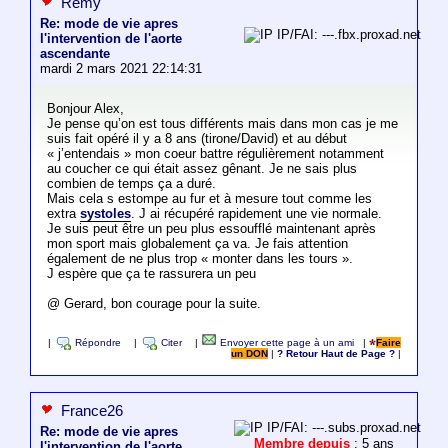
Remy
Re: mode de vie apres
IP/FAI: ---.fbx.proxad.net
l'intervention de l'aorte
ascendante
mardi 2 mars 2021 22:14:31
Bonjour Alex,
Je pense qu’on est tous différents mais dans mon cas je me
suis fait opéré il y a 8 ans (tirone/David) et au début
« j’entendais » mon coeur battre régulièrement notamment
au coucher ce qui était assez gênant. Je ne sais plus
combien de temps ça a duré.
Mais cela s estompe au fur et à mesure tout comme les
extra
systoles
. J ai récupéré rapidement une vie normale.
Je suis peut être un peu plus essoufflé maintenant après
mon sport mais globalement ça va. Je fais attention
également de ne plus trop « monter dans les tours ».
J espère que ça te rassurera un peu
@ Gerard, bon courage pour la suite.
|
Répondre
|
Citer
|
Envoyer cette page à un ami
|
Faire
un DON
|
? Retour Haut de Page ?
|
France26
IP/FAI: ---.subs.proxad.net
Re: mode de vie apres
Membre depuis
: 5 ans
l'intervention de l'aorte