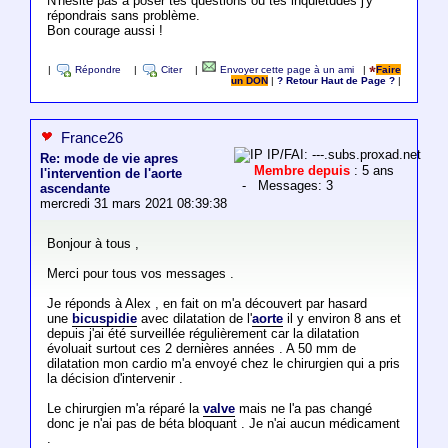
N'hésite pas a poser tes questions ou tes inquiétudes j'y
répondrais sans problème.
Bon courage aussi !
|
Répondre
|
Citer
|
Envoyer cette page à un ami
|
Faire
un DON
|
? Retour Haut de Page ?
|
France26
IP/FAI: ---.subs.proxad.net
Re: mode de vie apres
Membre depuis
: 5 ans
l'intervention de l'aorte
- Messages: 3
ascendante
mercredi 31 mars 2021 08:39:38
Bonjour à tous ,
Merci pour tous vos messages .
Je réponds à Alex , en fait on m'a découvert par hasard
une
bicuspidie
avec dilatation de l'
aorte
il y environ 8 ans et
depuis j'ai été surveillée régulièrement car la dilatation
évoluait surtout ces 2 dernières années . A 50 mm de
dilatation mon cardio m'a envoyé chez le chirurgien qui a pris
la décision d'intervenir .
Le chirurgien m'a réparé la
valve
mais ne l'a pas changé
donc je n'ai pas de béta bloquant . Je n'ai aucun médicament
.