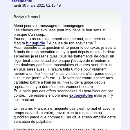
ascendante
mardi 30 mars 2021 02:15:49
Bonjour à tous !
Merci pour vos messages et témoignages.
Les choses ont évoluées pour moi dans le bon sens et
presque d'un coup...
France, tu as eu exactement comme moi, comment on ta
diag ta
bicuspidie
? A cause de ton anévrisme ?
Pour répondre a ta question et te poser le contexte, je suis à
6 mois de mon opération et il y a quoi depuis moins de deux
semaines je ressens quasi plus les battements de cœur, un
léger bruit a peine audible lorsque j'essaye de m'endormir.
Les douleurs pariétales musculaires et autres sont de plus
en plus rares aussi, il m'aura fallu 6 mois pour vraiment
revenir a un été "normal" mais visiblement c'est parce que je
suis jeune (nerfs vifs etc...). Je vois par contre encore mes
carotides battre à l'œil nu au niveau de la gorge depuis
l'opération, il y a des réactions vraiment bizarre.
Et je parle pas des effets secondaires du beta bloquant par
contre... Je ressens encore mes
extrasystoles
mais je m'y
suis habitué.
En résumé, France, ne t'inquiète pas c'est normal et avec le
temps ca va disparaitre, travail bien ta respiration au
quotidien parce que comme tu l'as dit le stress amplifie cette
sensation de palpitation.