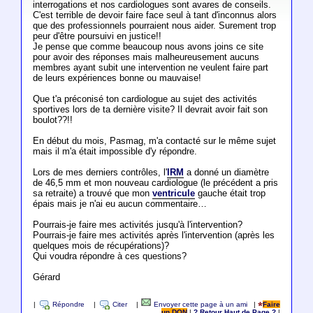
interrogations et nos cardiologues sont avares de conseils.
C'est terrible de devoir faire face seul à tant d'inconnus alors
que des professionnels pourraient nous aider. Surement trop
peur d'être poursuivi en justice!!
Je pense que comme beaucoup nous avons joins ce site
pour avoir des réponses mais malheureusement aucuns
membres ayant subit une intervention ne veulent faire part
de leurs expériences bonne ou mauvaise!
Que t'a préconisé ton cardiologue au sujet des activités
sportives lors de ta dernière visite? Il devrait avoir fait son
boulot??!!
En début du mois, Pasmag, m'a contacté sur le même sujet
mais il m'a était impossible d'y répondre.
Lors de mes derniers contrôles, l'
IRM
a donné un diamètre
de 46,5 mm et mon nouveau cardiologue (le précédent a pris
sa retraite) a trouvé que mon
ventricule
gauche était trop
épais mais je n'ai eu aucun commentaire…
Pourrais-je faire mes activités jusqu'à l'intervention?
Pourrais-je faire mes activités après l'intervention (après les
quelques mois de récupérations)?
Qui voudra répondre à ces questions?
Gérard
|
Répondre
|
Citer
|
Envoyer cette page à un ami
|
Faire
un DON
|
? Retour Haut de Page ?
|