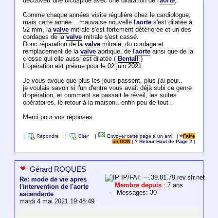
découvert une bicuspide avec une dilatation de l'
aorte
,
Comme chaque années visite régulière chez le cardiologue,
mais cette année .. mauvaise nouvelle l'
aorte
s'est dilatée à
52 mm, la
valve
mitrale s'est fortement détériorée et un des
cordages de la
valve
mitrale s'est cassé.
Donc réparation de la
valve
mitrale, du cordage et
remplacement de la
valve
aortique, de l'
aorte
ainsi que de la
crosse qui elle aussi est dilatée (
Bentall
)
L'opération est prévue pour le 02 juin 2021
Je vous avoue que plus les jours passent, plus j'ai peur..
je voulais savoir si l'un d'entre vous avait déjà subi ce genre
d'opération, et comment se passait le réveil, les suites
opératoires, le retour à la maison.. enfin peu de tout .
Merci pour vos réponses
|
Répondre
|
Citer
|
Envoyer cette page à un ami
|
Faire
un DON
|
? Retour Haut de Page ?
|
Gérard ROQUES
IP/FAI: ---.39.81.79.rev.sfr.net
Re: mode de vie apres
Membre depuis
: 7 ans
l'intervention de l'aorte
- Messages: 30
ascendante
mardi 4 mai 2021 19:48:49