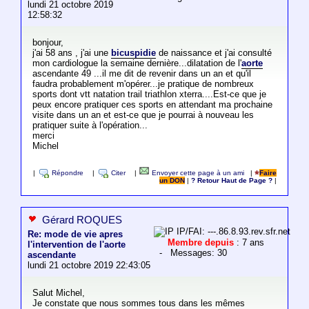
lundi 21 octobre 2019
12:58:32
bonjour,
j'ai 58 ans , j'ai une
bicuspidie
de naissance et j'ai consulté
mon cardiologue la semaine dernière...dilatation de l'
aorte
ascendante 49 ...il me dit de revenir dans un an et qu'il
faudra probablement m'opérer...je pratique de nombreux
sports dont vtt natation trail triathlon xterra....Est-ce que je
peux encore pratiquer ces sports en attendant ma prochaine
visite dans un an et est-ce que je pourrai à nouveau les
pratiquer suite à l'opération...
merci
Michel
|
Répondre
|
Citer
|
Envoyer cette page à un ami
|
Faire
un DON
|
? Retour Haut de Page ?
|
Gérard ROQUES
IP/FAI: ---.86.8.93.rev.sfr.net
Re: mode de vie apres
Membre depuis
: 7 ans
l'intervention de l'aorte
- Messages: 30
ascendante
lundi 21 octobre 2019 22:43:05
Salut Michel,
Je constate que nous sommes tous dans les mêmes