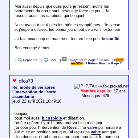
Moi aussi depuis quelques jours je ressent moins les
battements du cœur sauf lorsque je force un peu ; Je
ressent aussi les carotides qui bougent .
Nous avons à peut près les mêmes symptômes . Je pense
et j’espère qu'avec les beaux jours tout cela va s' estomper .
Je fais beaucoup de marche et tout va bien pour le
souffle
.
Bon courage à tous
|
Répondre
|
Citer
|
Envoyer cette page à un ami
|
Faire
un DON
|
? Retour Haut de Page ?
|
cilou73
IP/FAI: ---.fbx.proxad.net
Re: mode de vie apres
Membre depuis
: 17 ans
l'intervention de l'aorte
- Messages: 826
ascendante
jeudi 22 avril 2021 16:49:16
bonjour,
pour moi aussi
bicuspidie
et dilatation.
j'ai été opérée il y a 12 ans, tout va bien à ce jour.
j'ai opté pour l'intervention de
Ross
: ma
valve
pulmonaire a
été mise en position aortique. j'ai reçu une
valve
aortique
d'un donneur, et tube en dacron pour remplacer le morceau