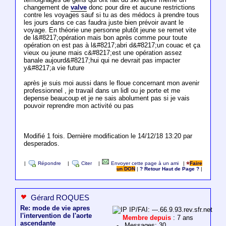
changement de
valve
donc pour dire et aucune restrictions
contre les voyages sauf si tu as des médocs à prendre tous
les jours dans ce cas faudra juste bien prévoir avant le
voyage. En théorie une personne plutôt jeune se remet vite
de l&#8217;opération mais bon après comme pour toute
opération on est pas à l&#8217;abri d&#8217;un couac et ça
vieux ou jeune mais c&#8217;est une opération assez
banale aujourd&#8217;hui qui ne devrait pas impacter
y&#8217;a vie future
après je suis moi aussi dans le floue concernant mon avenir
professionnel , je travail dans un lidl ou je porte et me
depense beaucoup et je ne sais abolument pas si je vais
pouvoir reprendre mon activité ou pas
Modifié 1 fois. Dernière modification le 14/12/18 13:20 par
desperados.
|
Répondre
|
Citer
|
Envoyer cette page à un ami
|
Faire
un DON
|
? Retour Haut de Page ?
|
Gérard ROQUES
Re: mode de vie apres
IP/FAI: ---.66.9.93.rev.sfr.net
l'intervention de l'aorte
Membre depuis
: 7 ans
ascendante
- Messages: 30