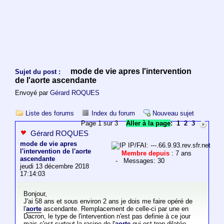
mode de vie apres l'intervention
Sujet du post :
de l'aorte ascendante
Envoyé par
Gérard ROQUES
Liste des forums
Index du forum
Nouveau sujet
Page 1 sur 3
Aller à la page
:
1
2
3
Gérard ROQUES
mode de vie apres
IP/FAI: ---.66.9.93.rev.sfr.net
l'intervention de l'aorte
Membre depuis
: 7 ans
ascendante
- Messages: 30
jeudi 13 décembre 2018
17:14:03
Bonjour,
J'ai 58 ans et sous environ 2 ans je dois me faire opéré de
l'
aorte
ascendante. Remplacement de celle-ci par une en
Dacron, le type de l'intervention n'est pas definie à ce jour
mais c'est surtout la racine de l'
aorte
qui est trop dilatée...