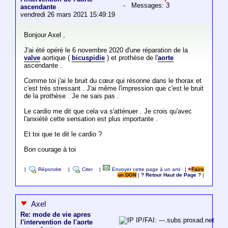
- Messages: 3
ascendante
vendredi 26 mars 2021 15:49:19
Bonjour Axel ,
J'ai été opéré le 6 novembre 2020 d'une réparation de la
valve
aortique (
bicuspidie
) et prothèse de l'
aorte
ascendante .
Comme toi j'ai le bruit du cœur qui résonne dans le thorax et
c'est très stressant . J'ai même l'impression que c'est le bruit
de la prothèse . Je ne sais pas .
Le cardio me dit que cela va s'atténuer . Je crois qu'avec
l'anxiété cette sensation est plus importante .
Et toi que te dit le cardio ?
Bon courage à toi
|
Répondre
|
Citer
|
Envoyer cette page à un ami
|
Faire
un DON
|
? Retour Haut de Page ?
|
Axel
Re: mode de vie apres
IP/FAI: ---.subs.proxad.net
l'intervention de l'aorte