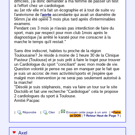
difficiles, j'ai donc demander à ma femme de passer un test
à l'effort chez un cardiologue.
au 1er rdv elle m'a fait un écographie et à tout de suite vu
l'anévrisme de l'
aorte
ascendante qui avait un diamètre de
56mm.j'ai été opéré 3 mois plus tard après d'interminables
examens.
Pendant ces 3 mois je n'avais pas interdiction de faire du
sport, mais par respect pour mon club 1mois après le
diagnostique j'ai arrêté le karaté pour me consacrer à la
marche le temps qu'il restait."
Sans être indiscret, habites tu proche de la région
Toulousaine? Je réside à moine de 1 heure 30 de la Clinique
Pasteur (Toulouse) et je suis prêt à faire le trajet pour trouver
un Cardiologue du sport "conciliant" avec mon mode de vie.
Question volonté je pense ne pas en manquer par le fait que
je suis un accroc de mes activités/sports et j'espère que
malgré mon intervention je ne serai pas seulement autorisé à
la marche!
"Désolé je suis stéphanois, mais va faire un tour sur le site
Doctolib et fait une recherche "Cardiologue" cela te propose
2 cardiologues du sport à Toulouse.
Amitié.Pacpac
|
Répondre
|
Citer
|
Envoyer cette page à un ami
|
Faire
un DON
|
? Retour Haut de Page ?
|
Axel