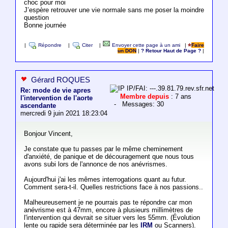
choc pour moi
J’espère retrouver une vie normale sans me poser la moindre
question
Bonne journée
|
Répondre
|
Citer
|
Envoyer cette page à un ami
|
Faire
un DON
|
? Retour Haut de Page ?
|
Gérard ROQUES
IP/FAI: ---.39.81.79.rev.sfr.net
Re: mode de vie apres
Membre depuis
: 7 ans
l'intervention de l'aorte
- Messages: 30
ascendante
mercredi 9 juin 2021 18:23:04
Bonjour Vincent,
Je constate que tu passes par le même cheminement
d'anxiété, de panique et de découragement que nous tous
avons subi lors de l'annonce de nos anévrismes.
Aujourd'hui j'ai les mêmes interrogations quant au futur.
Comment sera-t-il. Quelles restrictions face à nos passions..
Malheureusement je ne pourrais pas te répondre car mon
anévrisme est à 47mm, encore à plusieurs millimètres de
l'intervention qui devrait se situer vers les 55mm. (Évolution
lente ou rapide sera déterminée par les
IRM
ou Scanners).