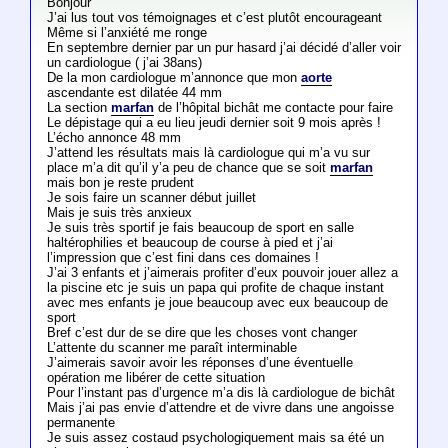
Bonjour
J’ai lus tout vos témoignages et c’est plutôt encourageant
Même si l’anxiété me ronge
En septembre dernier par un pur hasard j’ai décidé d’aller voir
un cardiologue ( j’ai 38ans)
De la mon cardiologue m’annonce que mon
aorte
ascendante est dilatée 44 mm
La section
marfan
de l’hôpital bichât me contacte pour faire
Le dépistage qui a eu lieu jeudi dernier soit 9 mois après !
L’écho annonce 48 mm
J’attend les résultats mais là cardiologue qui m’a vu sur
place m’a dit qu’il y’a peu de chance que se soit
marfan
mais bon je reste prudent
Je sois faire un scanner début juillet
Mais je suis très anxieux
Je suis très sportif je fais beaucoup de sport en salle
haltérophilies et beaucoup de course à pied et j’ai
l’impression que c’est fini dans ces domaines !
J’ai 3 enfants et j’aimerais profiter d’eux pouvoir jouer allez a
la piscine etc je suis un papa qui profite de chaque instant
avec mes enfants je joue beaucoup avec eux beaucoup de
sport
Bref c’est dur de se dire que les choses vont changer
L’attente du scanner me paraît interminable
J’aimerais savoir avoir les réponses d’une éventuelle
opération me libérer de cette situation
Pour l’instant pas d’urgence m’a dis là cardiologue de bichât
Mais j’ai pas envie d’attendre et de vivre dans une angoisse
permanente
Je suis assez costaud psychologiquement mais sa été un