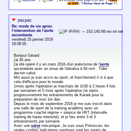
|
Répondre
|
Citer
|
Envoyer cette page à un ami
|
Faire
un DON
|
? Retour Haut de Page ?
|
pacpac
Re: mode de vie apres
l'intervention de l'aorte
IP/FAI: ---.153.140.88.rev.sfr.net
ascendante
vendredi 25 janvier 2019
19:08:55
Bonjour Gérard
j'ai 45 ans
j'ai été opéré il y en mars 2016 d'un anévrisme de l'
aorte
ascendante avec un sinus de Valsalva à 56 mm . Tube
dacron valvé.
Moi aussi je suis accro au sport, et franchement il ni à que
cela d'efficace pour le morale.
1mois après l'opération je marchais de 1h30 à 2 heure 4 fois
par semaines et 5 mois après l'opération j'ai repris
progressivement les entrainements de Karaté pour la
préparation de mon 1er dan.
Depuis le mois de septembre 2018 je me suis inscrit dans
une salle de sport de la training académy avec un
programme coaché régime + séance de HIIT (intervalle
training de haute intensité), et je fais entre 3 et 5
entrainements par semaine.
Avec une
valve
mécanique ,Je suis sous Préviscan, les
seules contres indications sportives sont les sports de