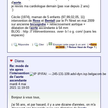
d'
aorte
.
je revois ma cardiologue demain (pas vue depuis 2 ans)
:)
Cécile (1974), maman de 5 enfants (97,99,02,05, 11)
intervention de
Ross
et
Bentall
par le Pr Ninet en mai 2009
sur ancienne
bicuspidie
+ retrecissement aortique +
dilatation de l'
aorte
ascendante à 54 mm
BLOG : http :// interventionross. over- b l o g. com/ (sans les
espaces)
|
Répondre
|
Citer
|
Envoyer cette page à un ami
|
Faire
un DON
|
? Retour Haut de Page ?
|
Diana
Re: mode de
vie apres
l'intervention
IP/FAI: ---.245-131-109.adsl-dyn.isp.belgacom.be
de l'aorte
ascendante
mardi 4 mai
2021 11:19:03
Bonjour à vous tous,
j'ai 56 ans, et par hasard, il y a une dizaine d'années, on m'a