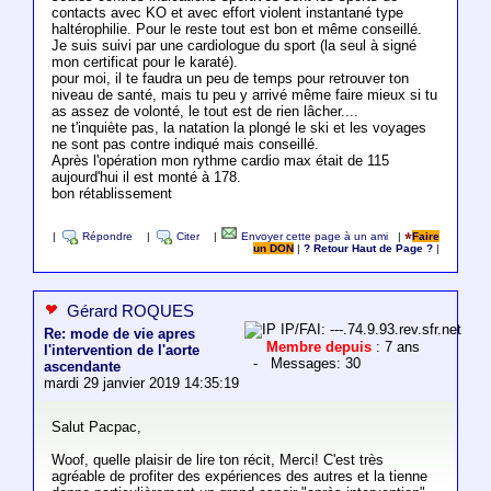
contacts avec KO et avec effort violent instantané type
haltérophilie. Pour le reste tout est bon et même conseillé.
Je suis suivi par une cardiologue du sport (la seul à signé
mon certificat pour le karaté).
pour moi, il te faudra un peu de temps pour retrouver ton
niveau de santé, mais tu peu y arrivé même faire mieux si tu
as assez de volonté, le tout est de rien lâcher....
ne t'inquiète pas, la natation la plongé le ski et les voyages
ne sont pas contre indiqué mais conseillé.
Après l'opération mon rythme cardio max était de 115
aujourd'hui il est monté à 178.
bon rétablissement
|
Répondre
|
Citer
|
Envoyer cette page à un ami
|
Faire
un DON
|
? Retour Haut de Page ?
|
Gérard ROQUES
IP/FAI: ---.74.9.93.rev.sfr.net
Re: mode de vie apres
Membre depuis
: 7 ans
l'intervention de l'aorte
- Messages: 30
ascendante
mardi 29 janvier 2019 14:35:19
Salut Pacpac,
Woof, quelle plaisir de lire ton récit, Merci! C'est très
agréable de profiter des expériences des autres et la tienne