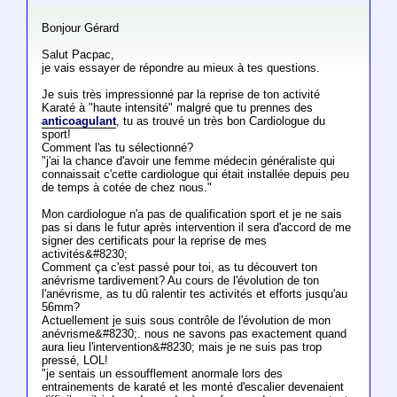
Bonjour Gérard
Salut Pacpac,
je vais essayer de répondre au mieux à tes questions.
Je suis très impressionné par la reprise de ton activité
Karaté à "haute intensité" malgré que tu prennes des
anticoagulant
, tu as trouvé un très bon Cardiologue du
sport!
Comment l'as tu sélectionné?
"j'ai la chance d'avoir une femme médecin généraliste qui
connaissait c'cette cardiologue qui était installée depuis peu
de temps à cotée de chez nous."
Mon cardiologue n'a pas de qualification sport et je ne sais
pas si dans le futur après intervention il sera d'accord de me
signer des certificats pour la reprise de mes
activités&#8230;
Comment ça c'est passé pour toi, as tu découvert ton
anévrisme tardivement? Au cours de l'évolution de ton
l'anévrisme, as tu dû ralentir tes activités et efforts jusqu'au
56mm?
Actuellement je suis sous contrôle de l'évolution de mon
anévrisme&#8230;. nous ne savons pas exactement quand
aura lieu l'intervention&#8230; mais je ne suis pas trop
pressé, LOL!
"je sentais un essoufflement anormale lors des
entrainements de karaté et les monté d'escalier devenaient