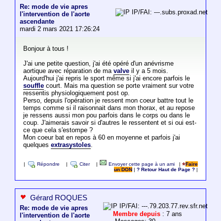
Re: mode de vie apres
IP/FAI: ---.subs.proxad.net
l'intervention de l'aorte
ascendante
mardi 2 mars 2021 17:26:24
Bonjour à tous !
J'ai une petite question, j'ai été opéré d'un anévrisme
aortique avec réparation de ma
valve
il y a 5 mois.
Aujourd'hui j'ai repris le sport même si j'ai encore parfois le
souffle
court. Mais ma question se porte vraiment sur votre
ressentis physiologiquement post op.
Perso, depuis l'opération je ressent mon coeur battre tout le
temps comme si il raisonnait dans mon thorax, et au repose
je ressens aussi mon pou parfois dans le corps ou dans le
coup. J'aimerais savoir si d'autres le ressentent et si oui est-
ce que cela s'estompe ?
Mon coeur bat en repos à 60 en moyenne et parfois j'ai
quelques
extrasystoles
.
|
Répondre
|
Citer
|
Envoyer cette page à un ami
|
Faire
un DON
|
? Retour Haut de Page ?
|
Gérard ROQUES
IP/FAI: ---.79.203.77.rev.sfr.net
Re: mode de vie apres
Membre depuis
: 7 ans
l'intervention de l'aorte