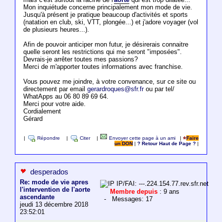
Mon inquiétude concerne principalement mon mode de vie.
Jusqu'à présent je pratique beaucoup d'activités et sports
(natation en club, ski, VTT, plongée...) et j'adore voyager (vol
de plusieurs heures...).
Afin de pouvoir anticiper mon futur, je désirerais connaitre
quelle seront les restrictions qui me seront "imposées".
Devrais-je arrêter toutes mes passions?
Merci de m'apporter toutes informations avec franchise.
Vous pouvez me joindre, à votre convenance, sur ce site ou
directement par email
gerardroques@sfr.fr
ou par tel/
WhatApps au 06 80 89 69 64.
Merci pour votre aide.
Cordialement
Gérard
|
Répondre
|
Citer
|
Envoyer cette page à un ami
|
Faire
un DON
|
? Retour Haut de Page ?
|
desperados
Re: mode de vie apres
IP/FAI: ---.224.154.77.rev.sfr.net
l'intervention de l'aorte
Membre depuis
: 9 ans
ascendante
- Messages: 17
jeudi 13 décembre 2018
23:52:01