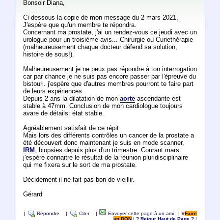
Bonsoir Diana,
Ci-dessous la copie de mon message du 2 mars 2021,
J'espère que qu'un membre te répondra.
Concernant ma prostate, j'ai un rendez-vous ce jeudi avec un
urologue pour un troisième avis... Chirurgie ou Curiethérapie
(malheureusement chaque docteur défend sa solution,
histoire de sous!).
Malheureusement je ne peux pas répondre à ton interrogation
car par chance je ne suis pas encore passer par l'épreuve du
bistouri. j'espère que d'autres membres pourront te faire part
de leurs expériences.
Depuis 2 ans la dilatation de mon
aorte
ascendante est
stable à 47mm. Conclusion de mon cardiologue toujours
avare de détails: état stable.
Agréablement satisfait de ce répit
Mais lors des différents contrôles un cancer de la prostate a
été découvert donc maintenant je suis en mode scanner,
IRM
, biopsies depuis plus d'un trimestre. Courant mars
j'espère connaitre le résultat de la réunion pluridisciplinaire
qui me fixera sur le sort de ma prostate.
Décidément il ne fait pas bon de vieillir.
Gérard
|
Répondre
|
Citer
|
Envoyer cette page à un ami
|
Faire
un DON
|
? Retour Haut de Page ?
|