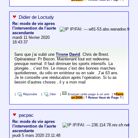
Didier de Loctudy
Re: mode de vie apres
l'intervention de l'aorte
IP/FAI: ---.w81-53.abo.wanadoo.fr
ascendante
mardi 11 février 2020
18:43:37
5ans que j’ai subit une
Tirone
David
. Chris de Brest.
Opérarateur: Pr Bezon. Maintenant tout est redevenu
presque normal. Il faut diminuer les sports intensifs. La
plongée... c’est fini. Le mieux c’est des bonnes marches
quotidiennes, du vélo en extérieur ou en sale . J’ai 63 ans.
Je te conseille une rééducation après l’opération. Si tu as
besoin d’autres choses , il y a mon mail
|
Répondre
|
Citer
|
Envoyer cette page à un ami
|
Faire
un DON
|
? Retour Haut de Page ?
|
pacpac
Re: mode de vie apres
IP/FAI: ---.236.114.78.rev.sfr.net
l'intervention de l'aorte
ascendante
jeudi 5 mars 2020 23:11:48