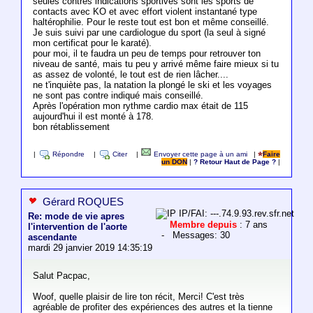
seules contres indications sportives sont les sports de
contacts avec KO et avec effort violent instantané type
haltérophilie. Pour le reste tout est bon et même conseillé.
Je suis suivi par une cardiologue du sport (la seul à signé
mon certificat pour le karaté).
pour moi, il te faudra un peu de temps pour retrouver ton
niveau de santé, mais tu peu y arrivé même faire mieux si tu
as assez de volonté, le tout est de rien lâcher....
ne t'inquiète pas, la natation la plongé le ski et les voyages
ne sont pas contre indiqué mais conseillé.
Après l'opération mon rythme cardio max était de 115
aujourd'hui il est monté à 178.
bon rétablissement
|
Répondre
|
Citer
|
Envoyer cette page à un ami
|
Faire
un DON
|
? Retour Haut de Page ?
|
Gérard ROQUES
IP/FAI: ---.74.9.93.rev.sfr.net
Re: mode de vie apres
Membre depuis
: 7 ans
l'intervention de l'aorte
- Messages: 30
ascendante
mardi 29 janvier 2019 14:35:19
Salut Pacpac,
Woof, quelle plaisir de lire ton récit, Merci! C'est très
agréable de profiter des expériences des autres et la tienne