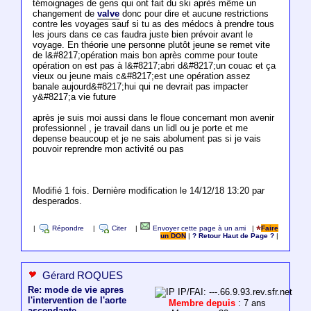
témoignages de gens qui ont fait du ski après même un
changement de
valve
donc pour dire et aucune restrictions
contre les voyages sauf si tu as des médocs à prendre tous
les jours dans ce cas faudra juste bien prévoir avant le
voyage. En théorie une personne plutôt jeune se remet vite
de l&#8217;opération mais bon après comme pour toute
opération on est pas à l&#8217;abri d&#8217;un couac et ça
vieux ou jeune mais c&#8217;est une opération assez
banale aujourd&#8217;hui qui ne devrait pas impacter
y&#8217;a vie future
après je suis moi aussi dans le floue concernant mon avenir
professionnel , je travail dans un lidl ou je porte et me
depense beaucoup et je ne sais abolument pas si je vais
pouvoir reprendre mon activité ou pas
Modifié 1 fois. Dernière modification le 14/12/18 13:20 par
desperados.
|
Répondre
|
Citer
|
Envoyer cette page à un ami
|
Faire
un DON
|
? Retour Haut de Page ?
|
Gérard ROQUES
Re: mode de vie apres
IP/FAI: ---.66.9.93.rev.sfr.net
l'intervention de l'aorte
Membre depuis
: 7 ans
ascendante