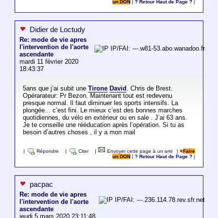
un DON
|
? Retour Haut de Page ?
|
Didier de Loctudy
Re: mode de vie apres
l'intervention de l'aorte
IP/FAI: ---.w81-53.abo.wanadoo.fr
ascendante
mardi 11 février 2020
18:43:37
5ans que j’ai subit une
Tirone
David
. Chris de Brest.
Opérarateur: Pr Bezon. Maintenant tout est redevenu
presque normal. Il faut diminuer les sports intensifs. La
plongée... c’est fini. Le mieux c’est des bonnes marches
quotidiennes, du vélo en extérieur ou en sale . J’ai 63 ans.
Je te conseille une rééducation après l’opération. Si tu as
besoin d’autres choses , il y a mon mail
|
Répondre
|
Citer
|
Envoyer cette page à un ami
|
Faire
un DON
|
? Retour Haut de Page ?
|
pacpac
Re: mode de vie apres
IP/FAI: ---.236.114.78.rev.sfr.net
l'intervention de l'aorte
ascendante
jeudi 5 mars 2020 23:11:48