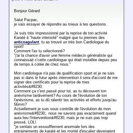
Bonjour Gérard
Salut Pacpac,
je vais essayer de répondre au mieux à tes questions.
Je suis très impressionné par la reprise de ton activité
Karaté à "haute intensité" malgré que tu prennes des
anticoagulant
, tu as trouvé un très bon Cardiologue du
sport!
Comment l'as tu sélectionné?
"j'ai la chance d'avoir une femme médecin généraliste qui
connaissait c'cette cardiologue qui était installée depuis peu
de temps à cotée de chez nous."
Mon cardiologue n'a pas de qualification sport et je ne sais
pas si dans le futur après intervention il sera d'accord de me
signer des certificats pour la reprise de mes
activités&#8230;
Comment ça c'est passé pour toi, as tu découvert ton
anévrisme tardivement? Au cours de l'évolution de ton
l'anévrisme, as tu dû ralentir tes activités et efforts jusqu'au
56mm?
Actuellement je suis sous contrôle de l'évolution de mon
anévrisme&#8230;. nous ne savons pas exactement quand
aura lieu l'intervention&#8230; mais je ne suis pas trop
pressé, LOL!
"je sentais un essoufflement anormale lors des
entrainements de karaté et les monté d'escalier devenaient