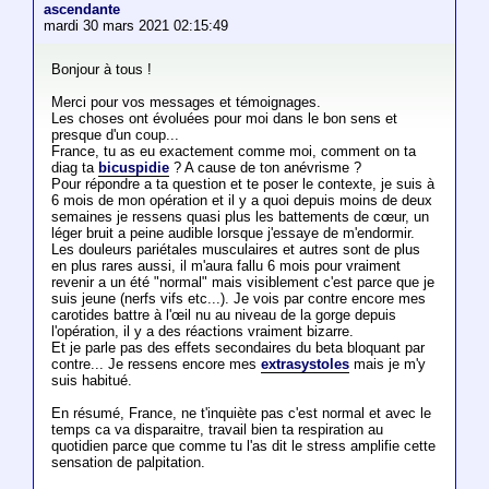
ascendante
mardi 30 mars 2021 02:15:49
Bonjour à tous !
Merci pour vos messages et témoignages.
Les choses ont évoluées pour moi dans le bon sens et
presque d'un coup...
France, tu as eu exactement comme moi, comment on ta
diag ta
bicuspidie
? A cause de ton anévrisme ?
Pour répondre a ta question et te poser le contexte, je suis à
6 mois de mon opération et il y a quoi depuis moins de deux
semaines je ressens quasi plus les battements de cœur, un
léger bruit a peine audible lorsque j'essaye de m'endormir.
Les douleurs pariétales musculaires et autres sont de plus
en plus rares aussi, il m'aura fallu 6 mois pour vraiment
revenir a un été "normal" mais visiblement c'est parce que je
suis jeune (nerfs vifs etc...). Je vois par contre encore mes
carotides battre à l'œil nu au niveau de la gorge depuis
l'opération, il y a des réactions vraiment bizarre.
Et je parle pas des effets secondaires du beta bloquant par
contre... Je ressens encore mes
extrasystoles
mais je m'y
suis habitué.
En résumé, France, ne t'inquiète pas c'est normal et avec le
temps ca va disparaitre, travail bien ta respiration au
quotidien parce que comme tu l'as dit le stress amplifie cette
sensation de palpitation.