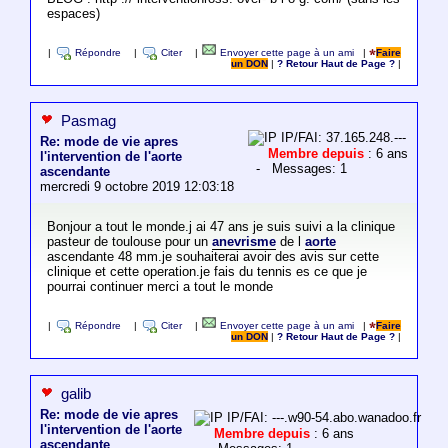
espaces)
|
Répondre
|
Citer
|
Envoyer cette page à un ami
|
Faire
un DON
|
? Retour Haut de Page ?
|
Pasmag
IP/FAI: 37.165.248.---
Re: mode de vie apres
Membre depuis
: 6 ans
l'intervention de l'aorte
- Messages: 1
ascendante
mercredi 9 octobre 2019 12:03:18
Bonjour a tout le monde.j ai 47 ans je suis suivi a la clinique
pasteur de toulouse pour un
anevrisme
de l
aorte
ascendante 48 mm.je souhaiterai avoir des avis sur cette
clinique et cette operation.je fais du tennis es ce que je
pourrai continuer merci a tout le monde
|
Répondre
|
Citer
|
Envoyer cette page à un ami
|
Faire
un DON
|
? Retour Haut de Page ?
|
galib
Re: mode de vie apres
IP/FAI: ---.w90-54.abo.wanadoo.fr
l'intervention de l'aorte
Membre depuis
: 6 ans
ascendante