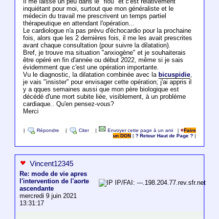
Il me laisse un peu dans le "flou" et c'est relativement
inquiétant pour moi, surtout que mon généraliste et le
médecin du travail me prescrivent un temps partiel
thérapeutique en attendant l'opération...
Le cardiologue n'a pas prévu d'échocardio pour la prochaine
fois, alors que les 2 dernières fois, il me les avait prescrites
avant chaque consultation (pour suivre la dilatation).
Bref, je trouve ma situation "anxiogène" et je souhaiterais
être opéré en fin d'année ou début 2022, même si je sais
évidemment que c'est une opération importante.
Vu le diagnostic, la dilatation combinée avec la
bicuspidie
,
je vais "insister" pour envisager cette opération; j'ai appris il
y a qques semaines aussi que mon père biologique est
décédé d'une mort subite liée, visiblement, à un problème
cardiaque.. Qu'en pensez-vous?
Merci
|
Répondre
|
Citer
|
Envoyer cette page à un ami
|
Faire
un DON
|
? Retour Haut de Page ?
|
Vincent12345
Re: mode de vie apres
l'intervention de l'aorte
IP/FAI: ---.198.204.77.rev.sfr.net
ascendante
mercredi 9 juin 2021
13:31:17