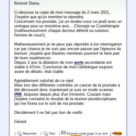
Bonsoir Diana,
Ci-dessous la copie de mon message du 2 mars 2021,
J'espère que qu'un membre te répondra.
Concernant ma prostate, j'ai un rendez-vous ce jeudi avec un
urologue pour un troisième avis... Chirurgie ou Curiethérapie
(malheureusement chaque docteur défend sa solution,
histoire de sous!).
Malheureusement je ne peux pas répondre à ton interrogation
car par chance je ne suis pas encore passer par l'épreuve du
bistouri. j'espère que d'autres membres pourront te faire part
de leurs expériences.
Depuis 2 ans la dilatation de mon
aorte
ascendante est
stable à 47mm. Conclusion de mon cardiologue toujours
avare de détails: état stable.
Agréablement satisfait de ce répit
Mais lors des différents contrôles un cancer de la prostate a
été découvert donc maintenant je suis en mode scanner,
IRM
, biopsies depuis plus d'un trimestre. Courant mars
j'espère connaitre le résultat de la réunion pluridisciplinaire
qui me fixera sur le sort de ma prostate.
Décidément il ne fait pas bon de vieillir.
Gérard
|
Répondre
|
Citer
|
Envoyer cette page à un ami
|
Faire