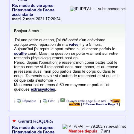
Re: mode de vie apres
IP/FAI: ---.subs.proxad.net
l'intervention de l'aorte
ascendante
mardi 2 mars 2021 17:26:24
Bonjour à tous !
J'ai une petite question, j'ai été opéré d'un anévrisme
aortique avec réparation de ma
valve
il y a 5 mois.
Aujourd'hui j'ai repris le sport même si j'ai encore parfois le
souffle
court. Mais ma question se porte vraiment sur votre
ressentis physiologiquement post op.
Perso, depuis l'opération je ressent mon coeur battre tout le
temps comme si il raisonnait dans mon thorax, et au repose
je ressens aussi mon pou parfois dans le corps ou dans le
coup. J'aimerais savoir si d'autres le ressentent et si oui est-
ce que cela s'estompe ?
Mon coeur bat en repos à 60 en moyenne et parfois j'ai
quelques
extrasystoles
.
|
Répondre
|
Citer
|
Envoyer cette page à un ami
|
Faire
un DON
|
? Retour Haut de Page ?
|
Gérard ROQUES
IP/FAI: ---.79.203.77.rev.sfr.net
Re: mode de vie apres
Membre depuis
: 7 ans
l'intervention de l'aorte