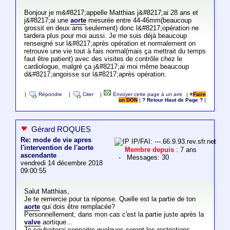
Bonjour je m&#8217;appelle Matthias j&#8217;ai 28 ans et
j&#8217;ai une
aorte
mesurée entre 44-46mm(beaucoup
grossit en deux ans seulement) donc l&#8217;opération ne
tardera plus pour moi aussi. Je me suis déjà beaucoup
renseigné sur l&#8217;après opération et normalement on
retrouve une vie tout à fais normal(mais ça mettrait du temps
faut être patient) avec des visites de contrôle chez le
cardiologue, malgré ça j&#8217;ai moi même beaucoup
d&#8217;angoisse sur l&#8217;après opération.
|
Répondre
|
Citer
|
Envoyer cette page à un ami
|
Faire
un DON
|
? Retour Haut de Page ?
|
Gérard ROQUES
Re: mode de vie apres
IP/FAI: ---.66.9.93.rev.sfr.net
l'intervention de l'aorte
Membre depuis
: 7 ans
ascendante
- Messages: 30
vendredi 14 décembre 2018
09:00:55
Salut Matthias,
Je te remercie pour ta réponse. Quelle est la partie de ton
aorte
qui dois être remplacée?
Personnellement, dans mon cas c'est la partie juste après la
valve
aortique...
Je souhaiterai connaitre quelques seront les restrictions