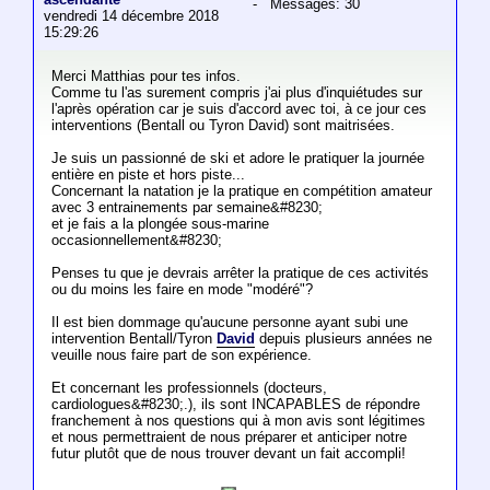
- Messages: 30
vendredi 14 décembre 2018
15:29:26
Merci Matthias pour tes infos.
Comme tu l'as surement compris j'ai plus d'inquiétudes sur
l'après opération car je suis d'accord avec toi, à ce jour ces
interventions (Bentall ou Tyron David) sont maitrisées.
Je suis un passionné de ski et adore le pratiquer la journée
entière en piste et hors piste...
Concernant la natation je la pratique en compétition amateur
avec 3 entrainements par semaine&#8230;
et je fais a la plongée sous-marine
occasionnellement&#8230;
Penses tu que je devrais arrêter la pratique de ces activités
ou du moins les faire en mode "modéré"?
Il est bien dommage qu'aucune personne ayant subi une
intervention Bentall/Tyron
David
depuis plusieurs années ne
veuille nous faire part de son expérience.
Et concernant les professionnels (docteurs,
cardiologues&#8230;.), ils sont INCAPABLES de répondre
franchement à nos questions qui à mon avis sont légitimes
et nous permettraient de nous préparer et anticiper notre
futur plutôt que de nous trouver devant un fait accompli!