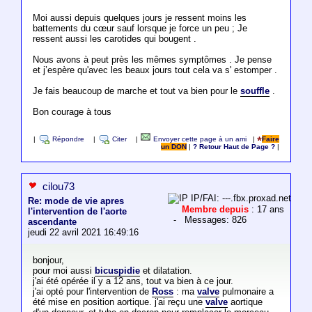
Moi aussi depuis quelques jours je ressent moins les
battements du cœur sauf lorsque je force un peu ; Je
ressent aussi les carotides qui bougent .
Nous avons à peut près les mêmes symptômes . Je pense
et j’espère qu'avec les beaux jours tout cela va s' estomper .
Je fais beaucoup de marche et tout va bien pour le
souffle
.
Bon courage à tous
|
Répondre
|
Citer
|
Envoyer cette page à un ami
|
Faire
un DON
|
? Retour Haut de Page ?
|
cilou73
IP/FAI: ---.fbx.proxad.net
Re: mode de vie apres
Membre depuis
: 17 ans
l'intervention de l'aorte
- Messages: 826
ascendante
jeudi 22 avril 2021 16:49:16
bonjour,
pour moi aussi
bicuspidie
et dilatation.
j'ai été opérée il y a 12 ans, tout va bien à ce jour.
j'ai opté pour l'intervention de
Ross
: ma
valve
pulmonaire a
été mise en position aortique. j'ai reçu une
valve
aortique