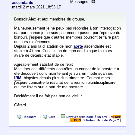
- Messages: 30
ascendante
mardi 2 mars 2021 18:53:17
Bonsoir Alex et aux membres du groupe,
Malheureusement je ne peux pas répondre à ton interrogation
car par chance je ne suis pas encore passer par l'épreuve du
bistouri. j'espère que d'autres membres pourront te faire part
de leurs expériences.
Depuis 2 ans la dilatation de mon
aorte
ascendante est
stable à 47mm. Conclusion de mon cardiologue toujours
avare de détails: état stable.
Agréablement satisfait de ce répit
Mais lors des différents contrôles un cancer de la prostate a
été découvert donc maintenant je suis en mode scanner,
IRM
, biopsies depuis plus d'un trimestre. Courant mars
j'espère connaitre le résultat de la réunion pluridisciplinaire
qui me fixera sur le sort de ma prostate.
Décidément il ne fait pas bon de vieillir
Gérard
|
Répondre
|
Citer
|
Envoyer cette page à un ami
|
Faire
un DON
|
? Retour Haut de Page ?
|