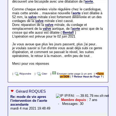
découvert une bicuspide avec une dilatation de l'
aorte
,
Comme chaque années visite régulière chez le cardiologue,
mais cette année .. mauvaise nouvelle l'
aorte
s'est dilatée à
52 mm, la
valve
mitrale s'est fortement détériorée et un des
cordages de la
valve
mitrale s'est cassé.
Donc réparation de la
valve
mitrale, du cordage et
remplacement de la
valve
aortique, de l'
aorte
ainsi que de la
crosse qui elle aussi est dilatée (
Bentall
)
L'opération est prévue pour le 02 juin 2021
Je vous avoue que plus les jours passent, plus j'ai peur..
je voulais savoir si l'un d'entre vous avait déjà subi ce genre
d'opération, et comment se passait le réveil, les suites
opératoires, le retour à la maison.. enfin peu de tout .
Merci pour vos réponses
|
Répondre
|
Citer
|
Envoyer cette page à un ami
|
Faire
un DON
|
? Retour Haut de Page ?
|
Gérard ROQUES
IP/FAI: ---.39.81.79.rev.sfr.net
Re: mode de vie apres
Membre depuis
: 7 ans
l'intervention de l'aorte
- Messages: 30
ascendante
mardi 4 mai 2021 19:48:49