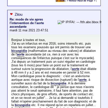
un DON
|
? Retour Haut de Page ?
|
Zitou
Re: mode de vie apres
IP/FAI: ---.ftth.abo.bbox.fr
l'intervention de l'aorte
ascendante
mardi 11 mai 2021 23:47:51
Bonjour à toutes et tous,
J'ai eu un infarctus en mai 2016; soins intensifs etc. puis
tous les examens poussés qui ont permis de trouver une
bicuspidie
(malformation au niveau des valves) et dilatation
de l'
aorte
ascendante (et ce, rien à voir avec les
conséquences de l'infarctus puisque c'est sur le myocarde).
J'ai depuis un traitement puis un suivi régulier en cardiologie
(tous les 6 mois) pour faire un point sur le traitement et
surtout suivre la progression de dilatation; l'
aorte
était dilatée
à 48 mm il y a 2 ans et est mesurée en janvier à 52 mm.
Mon cardiologue pose le diagnostic : c'est un anévrisme
aortique avec risque de dissection (rupture!) de l'
aorte
, à
surveiller aussi du fait de la
bicuspidie
. A la dernière
consultation, le cardiologue dit " je pense que nous n'avons
pas atteint le seuil opératoire, il faut faire attention, pas de
chocs physiques, de gros efforts, de sports de contact etc.
et on se revoit en juillet"... Je lui ai demandé si toutefois il
fallait m'opérer prochainement du fait de son diagnostic et de
la
bicuspidie
etc. Il me répond qu'on en reparlera en juillet...