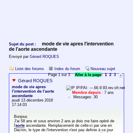
mode de vie apres l'intervention
Sujet du post :
de l'aorte ascendante
Envoyé par
Gérard ROQUES
Liste des forums
Index du forum
Nouveau sujet
Page 1 sur 3
Aller à la page
:
1
2
3
Gérard ROQUES
mode de vie apres
IP/FAI: ---.66.9.93.rev.sfr.net
l'intervention de l'aorte
Membre depuis
: 7 ans
ascendante
- Messages: 30
jeudi 13 décembre 2018
17:14:03
Bonjour,
J'ai 58 ans et sous environ 2 ans je dois me faire opéré de
l'
aorte
ascendante. Remplacement de celle-ci par une en
Dacron, le type de l'intervention n'est pas definie à ce jour