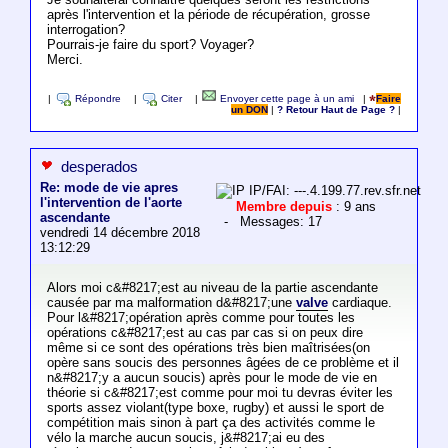
après l'intervention et la période de récupération, grosse
interrogation?
Pourrais-je faire du sport? Voyager?
Merci.
|
Répondre
|
Citer
|
Envoyer cette page à un ami
|
Faire
un DON
|
? Retour Haut de Page ?
|
desperados
Re: mode de vie apres
IP/FAI: ---.4.199.77.rev.sfr.net
l'intervention de l'aorte
Membre depuis
: 9 ans
ascendante
- Messages: 17
vendredi 14 décembre 2018
13:12:29
Alors moi c&#8217;est au niveau de la partie ascendante
causée par ma malformation d&#8217;une
valve
cardiaque.
Pour l&#8217;opération après comme pour toutes les
opérations c&#8217;est au cas par cas si on peux dire
même si ce sont des opérations très bien maîtrisées(on
opère sans soucis des personnes âgées de ce problème et il
n&#8217;y a aucun soucis) après pour le mode de vie en
théorie si c&#8217;est comme pour moi tu devras éviter les
sports assez violant(type boxe, rugby) et aussi le sport de
compétition mais sinon à part ça des activités comme le
vélo la marche aucun soucis, j&#8217;ai eu des