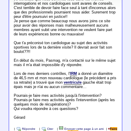
interrogations et nos cardiologues sont avares de conseils.
C'est terrible de devoir faire face seul à tant d'inconnus alors
que des professionnels pourraient nous aider. Surement trop
peur d'être poursuivi en justice!!
Je pense que comme beaucoup nous avons joins ce site
pour avoir des réponses mais malheureusement aucuns
membres ayant subit une intervention ne veulent faire part
de leurs expériences bonne ou mauvaise!
Que t'a préconisé ton cardiologue au sujet des activités
sportives lors de ta dernière visite? Il devrait avoir fait son
boulot??!!
En début du mois, Pasmag, m'a contacté sur le même sujet
mais il m'a était impossible d'y répondre.
Lors de mes derniers contrôles, l'
IRM
a donné un diamètre
de 46,5 mm et mon nouveau cardiologue (le précédent a pris
sa retraite) a trouvé que mon
ventricule
gauche était trop
épais mais je n'ai eu aucun commentaire…
Pourrais-je faire mes activités jusqu'à l'intervention?
Pourrais-je faire mes activités après l'intervention (après les
quelques mois de récupérations)?
Qui voudra répondre à ces questions?
Gérard
|
Répondre
|
Citer
|
Envoyer cette page à un ami
|
Faire