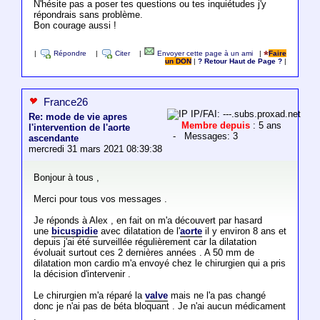
N'hésite pas a poser tes questions ou tes inquiétudes j'y
répondrais sans problème.
Bon courage aussi !
|
Répondre
|
Citer
|
Envoyer cette page à un ami
|
Faire
un DON
|
? Retour Haut de Page ?
|
France26
IP/FAI: ---.subs.proxad.net
Re: mode de vie apres
Membre depuis
: 5 ans
l'intervention de l'aorte
- Messages: 3
ascendante
mercredi 31 mars 2021 08:39:38
Bonjour à tous ,
Merci pour tous vos messages .
Je réponds à Alex , en fait on m'a découvert par hasard
une
bicuspidie
avec dilatation de l'
aorte
il y environ 8 ans et
depuis j'ai été surveillée régulièrement car la dilatation
évoluait surtout ces 2 dernières années . A 50 mm de
dilatation mon cardio m'a envoyé chez le chirurgien qui a pris
la décision d'intervenir .
Le chirurgien m'a réparé la
valve
mais ne l'a pas changé
donc je n'ai pas de béta bloquant . Je n'ai aucun médicament
.