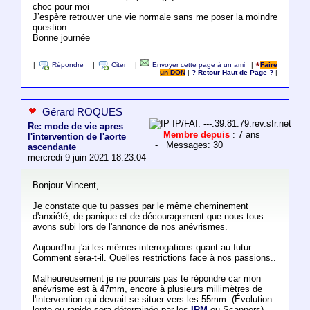
choc pour moi
J’espère retrouver une vie normale sans me poser la moindre
question
Bonne journée
|
Répondre
|
Citer
|
Envoyer cette page à un ami
|
Faire
un DON
|
? Retour Haut de Page ?
|
Gérard ROQUES
IP/FAI: ---.39.81.79.rev.sfr.net
Re: mode de vie apres
Membre depuis
: 7 ans
l'intervention de l'aorte
- Messages: 30
ascendante
mercredi 9 juin 2021 18:23:04
Bonjour Vincent,
Je constate que tu passes par le même cheminement
d'anxiété, de panique et de découragement que nous tous
avons subi lors de l'annonce de nos anévrismes.
Aujourd'hui j'ai les mêmes interrogations quant au futur.
Comment sera-t-il. Quelles restrictions face à nos passions..
Malheureusement je ne pourrais pas te répondre car mon
anévrisme est à 47mm, encore à plusieurs millimètres de
l'intervention qui devrait se situer vers les 55mm. (Évolution
lente ou rapide sera déterminée par les
IRM
ou Scanners).