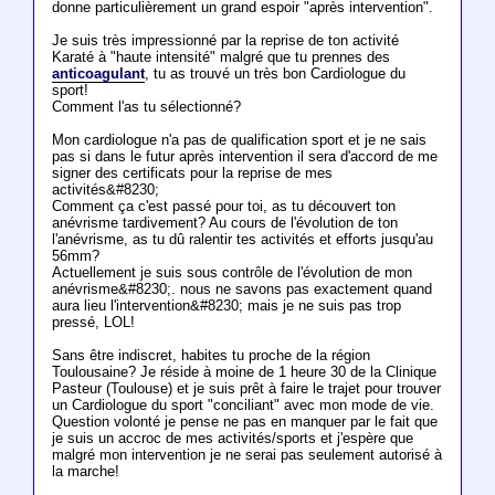
donne particulièrement un grand espoir "après intervention".
Je suis très impressionné par la reprise de ton activité
Karaté à "haute intensité" malgré que tu prennes des
anticoagulant
, tu as trouvé un très bon Cardiologue du
sport!
Comment l'as tu sélectionné?
Mon cardiologue n'a pas de qualification sport et je ne sais
pas si dans le futur après intervention il sera d'accord de me
signer des certificats pour la reprise de mes
activités&#8230;
Comment ça c'est passé pour toi, as tu découvert ton
anévrisme tardivement? Au cours de l'évolution de ton
l'anévrisme, as tu dû ralentir tes activités et efforts jusqu'au
56mm?
Actuellement je suis sous contrôle de l'évolution de mon
anévrisme&#8230;. nous ne savons pas exactement quand
aura lieu l'intervention&#8230; mais je ne suis pas trop
pressé, LOL!
Sans être indiscret, habites tu proche de la région
Toulousaine? Je réside à moine de 1 heure 30 de la Clinique
Pasteur (Toulouse) et je suis prêt à faire le trajet pour trouver
un Cardiologue du sport "conciliant" avec mon mode de vie.
Question volonté je pense ne pas en manquer par le fait que
je suis un accroc de mes activités/sports et j'espère que
malgré mon intervention je ne serai pas seulement autorisé à
la marche!