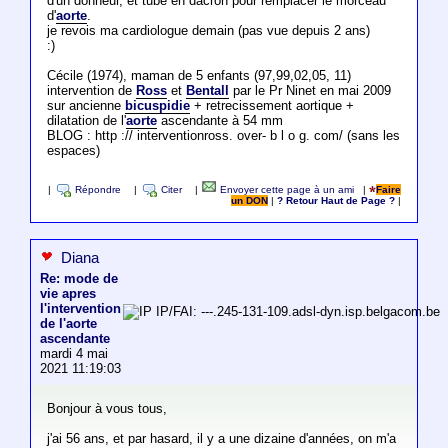
d'un donneur, et tube en dacron pour remplacer le morceau
d'
aorte
.
je revois ma cardiologue demain (pas vue depuis 2 ans)
:)
Cécile (1974), maman de 5 enfants (97,99,02,05, 11)
intervention de
Ross
et
Bentall
par le Pr Ninet en mai 2009
sur ancienne
bicuspidie
+ retrecissement aortique +
dilatation de l'
aorte
ascendante à 54 mm
BLOG : http :// interventionross. over- b l o g. com/ (sans les
espaces)
|
Répondre
|
Citer
|
Envoyer cette page à un ami
|
Faire
un DON
|
? Retour Haut de Page ?
|
Diana
Re: mode de
vie apres
l'intervention
IP/FAI: ---.245-131-109.adsl-dyn.isp.belgacom.be
de l'aorte
ascendante
mardi 4 mai
2021 11:19:03
Bonjour à vous tous,
j'ai 56 ans, et par hasard, il y a une dizaine d'années, on m'a