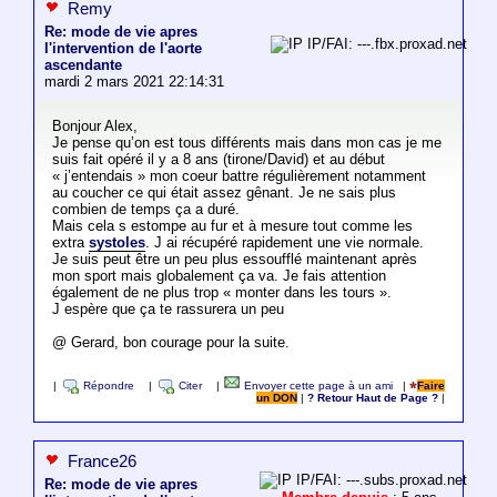
Remy
Re: mode de vie apres
IP/FAI: ---.fbx.proxad.net
l'intervention de l'aorte
ascendante
mardi 2 mars 2021 22:14:31
Bonjour Alex,
Je pense qu’on est tous différents mais dans mon cas je me
suis fait opéré il y a 8 ans (tirone/David) et au début
« j’entendais » mon coeur battre régulièrement notamment
au coucher ce qui était assez gênant. Je ne sais plus
combien de temps ça a duré.
Mais cela s estompe au fur et à mesure tout comme les
extra
systoles
. J ai récupéré rapidement une vie normale.
Je suis peut être un peu plus essoufflé maintenant après
mon sport mais globalement ça va. Je fais attention
également de ne plus trop « monter dans les tours ».
J espère que ça te rassurera un peu
@ Gerard, bon courage pour la suite.
|
Répondre
|
Citer
|
Envoyer cette page à un ami
|
Faire
un DON
|
? Retour Haut de Page ?
|
France26
IP/FAI: ---.subs.proxad.net
Re: mode de vie apres