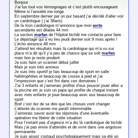
Bonjour
J’ai lus tout vos témoignages et c’est plutôt encourageant
Même si l’anxiété me ronge
En septembre dernier par un pur hasard j’ai décidé d’aller voir
un cardiologue ( j’ai 38ans)
De la mon cardiologue m’annonce que mon
aorte
ascendante est dilatée 44 mm
La section
marfan
de l’hôpital bichât me contacte pour faire
Le dépistage qui a eu lieu jeudi dernier soit 9 mois après !
L’écho annonce 48 mm
J’attend les résultats mais là cardiologue qui m’a vu sur
place m’a dit qu’il y’a peu de chance que se soit
marfan
mais bon je reste prudent
Je sois faire un scanner début juillet
Mais je suis très anxieux
Je suis très sportif je fais beaucoup de sport en salle
haltérophilies et beaucoup de course à pied et j’ai
l’impression que c’est fini dans ces domaines !
J’ai 3 enfants et j’aimerais profiter d’eux pouvoir jouer allez a
la piscine etc je suis un papa qui profite de chaque instant
avec mes enfants je joue beaucoup avec eux beaucoup de
sport
Bref c’est dur de se dire que les choses vont changer
L’attente du scanner me paraît interminable
J’aimerais savoir avoir les réponses d’une éventuelle
opération me libérer de cette situation
Pour l’instant pas d’urgence m’a dis là cardiologue de bichât
Mais j’ai pas envie d’attendre et de vivre dans une angoisse
permanente
Je suis assez costaud psychologiquement mais sa été un