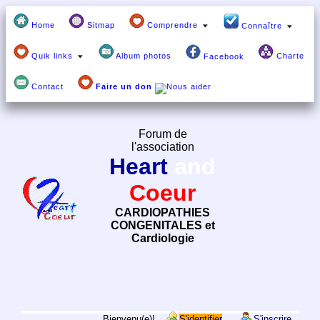
Home
Sitmap
Comprendre
Connaître
Quik links
Album photos
Charte
Facebook
Contact
Faire un don
Forum de
l'association
Heart
and
Coeur
CARDIOPATHIES
CONGENITALES et
Cardiologie
Bienvenu(e)!
S'identifier
S'inscrire