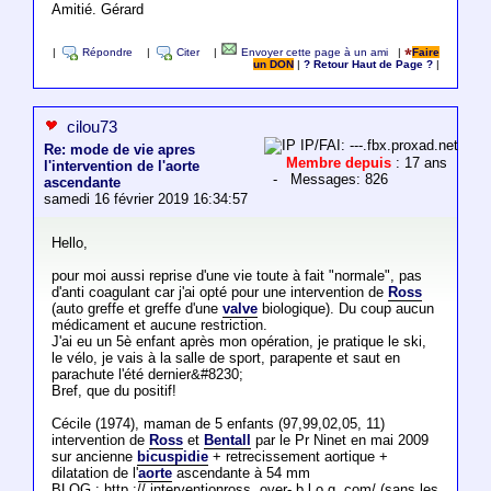
Amitié. Gérard
|
Répondre
|
Citer
|
Envoyer cette page à un ami
|
Faire
un DON
|
? Retour Haut de Page ?
|
cilou73
IP/FAI: ---.fbx.proxad.net
Re: mode de vie apres
Membre depuis
: 17 ans
l'intervention de l'aorte
- Messages: 826
ascendante
samedi 16 février 2019 16:34:57
Hello,
pour moi aussi reprise d'une vie toute à fait "normale", pas
d'anti coagulant car j'ai opté pour une intervention de
Ross
(auto greffe et greffe d'une
valve
biologique). Du coup aucun
médicament et aucune restriction.
J'ai eu un 5è enfant après mon opération, je pratique le ski,
le vélo, je vais à la salle de sport, parapente et saut en
parachute l'été dernier&#8230;
Bref, que du positif!
Cécile (1974), maman de 5 enfants (97,99,02,05, 11)
intervention de
Ross
et
Bentall
par le Pr Ninet en mai 2009
sur ancienne
bicuspidie
+ retrecissement aortique +
dilatation de l'
aorte
ascendante à 54 mm
BLOG : http :// interventionross. over- b l o g. com/ (sans les