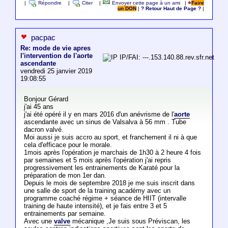
|
Répondre
|
Citer
|
Envoyer cette page à un ami
|
Faire
un DON
|
? Retour Haut de Page ?
|
pacpac
Re: mode de vie apres
l'intervention de l'aorte
IP/FAI: ---.153.140.88.rev.sfr.net
ascendante
vendredi 25 janvier 2019
19:08:55
Bonjour Gérard
j'ai 45 ans
j'ai été opéré il y en mars 2016 d'un anévrisme de l'
aorte
ascendante avec un sinus de Valsalva à 56 mm . Tube
dacron valvé.
Moi aussi je suis accro au sport, et franchement il ni à que
cela d'efficace pour le morale.
1mois après l'opération je marchais de 1h30 à 2 heure 4 fois
par semaines et 5 mois après l'opération j'ai repris
progressivement les entrainements de Karaté pour la
préparation de mon 1er dan.
Depuis le mois de septembre 2018 je me suis inscrit dans
une salle de sport de la training académy avec un
programme coaché régime + séance de HIIT (intervalle
training de haute intensité), et je fais entre 3 et 5
entrainements par semaine.
Avec une
valve
mécanique ,Je suis sous Préviscan, les