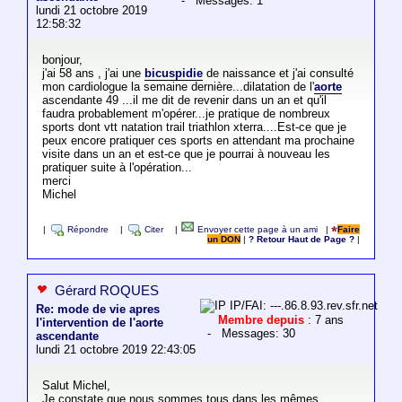
- Messages: 1
lundi 21 octobre 2019
12:58:32
bonjour,
j'ai 58 ans , j'ai une
bicuspidie
de naissance et j'ai consulté
mon cardiologue la semaine dernière...dilatation de l'
aorte
ascendante 49 ...il me dit de revenir dans un an et qu'il
faudra probablement m'opérer...je pratique de nombreux
sports dont vtt natation trail triathlon xterra....Est-ce que je
peux encore pratiquer ces sports en attendant ma prochaine
visite dans un an et est-ce que je pourrai à nouveau les
pratiquer suite à l'opération...
merci
Michel
|
Répondre
|
Citer
|
Envoyer cette page à un ami
|
Faire
un DON
|
? Retour Haut de Page ?
|
Gérard ROQUES
IP/FAI: ---.86.8.93.rev.sfr.net
Re: mode de vie apres
Membre depuis
: 7 ans
l'intervention de l'aorte
- Messages: 30
ascendante
lundi 21 octobre 2019 22:43:05
Salut Michel,
Je constate que nous sommes tous dans les mêmes