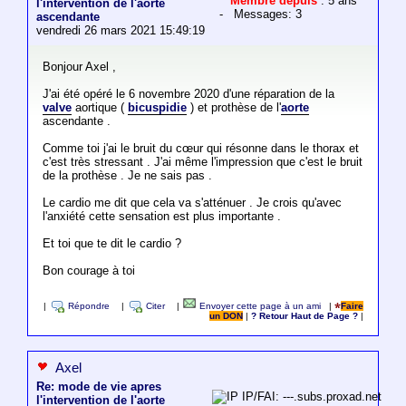
Membre depuis
: 5 ans
l'intervention de l'aorte
- Messages: 3
ascendante
vendredi 26 mars 2021 15:49:19
Bonjour Axel ,
J'ai été opéré le 6 novembre 2020 d'une réparation de la
valve
aortique (
bicuspidie
) et prothèse de l'
aorte
ascendante .
Comme toi j'ai le bruit du cœur qui résonne dans le thorax et
c'est très stressant . J'ai même l'impression que c'est le bruit
de la prothèse . Je ne sais pas .
Le cardio me dit que cela va s'atténuer . Je crois qu'avec
l'anxiété cette sensation est plus importante .
Et toi que te dit le cardio ?
Bon courage à toi
|
Répondre
|
Citer
|
Envoyer cette page à un ami
|
Faire
un DON
|
? Retour Haut de Page ?
|
Axel
Re: mode de vie apres
IP/FAI: ---.subs.proxad.net
l'intervention de l'aorte