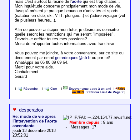
mais c'est surtout la racine de l'
aorte
qui est trop dilatée...
Mon inquiétude concerne principalement mon mode de vie.
Jusqu'à présent je pratique beaucoup d'activités et sports
(natation en club, ski, VTT, plongée...) et j'adore voyager (vol
de plusieurs heures...).
Afin de pouvoir anticiper mon futur, je désirerais connaitre
quelle seront les restrictions qui me seront "imposées".
Devrais-je arrêter toutes mes passions?
Merci de m'apporter toutes informations avec franchise.
Vous pouvez me joindre, à votre convenance, sur ce site ou
directement par email
gerardroques@sfr.fr
ou par tel/
WhatApps au 06 80 89 69 64.
Merci pour votre aide.
Cordialement
Gérard
|
Répondre
|
Citer
|
Envoyer cette page à un ami
|
Faire
un DON
|
? Retour Haut de Page ?
|
desperados
Re: mode de vie apres
IP/FAI: ---.224.154.77.rev.sfr.net
l'intervention de l'aorte
Membre depuis
: 9 ans
ascendante
- Messages: 17
jeudi 13 décembre 2018
23:52:01