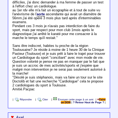
difficiles, j'ai donc demander à ma femme de passer un test
à l'effort chez un cardiologue.
au 1er rdv elle m'a fait un écographie et à tout de suite vu
l'anévrisme de l'
aorte
ascendante qui avait un diamètre de
56mm.j'ai été opéré 3 mois plus tard après d'interminables
examens.
Pendant ces 3 mois je n'avais pas interdiction de faire du
sport, mais par respect pour mon club 1mois après le
diagnostique j'ai arrêté le karaté pour me consacrer à la
marche le temps qu'il restait."
Sans être indiscret, habites tu proche de la région
Toulousaine? Je réside à moine de 1 heure 30 de la Clinique
Pasteur (Toulouse) et je suis prêt à faire le trajet pour trouver
un Cardiologue du sport "conciliant" avec mon mode de vie.
Question volonté je pense ne pas en manquer par le fait que
je suis un accroc de mes activités/sports et j'espère que
malgré mon intervention je ne serai pas seulement autorisé à
la marche!
"Désolé je suis stéphanois, mais va faire un tour sur le site
Doctolib et fait une recherche "Cardiologue" cela te propose
2 cardiologues du sport à Toulouse.
Amitié.Pacpac
|
Répondre
|
Citer
|
Envoyer cette page à un ami
|
Faire
un DON
|
? Retour Haut de Page ?
|
Axel